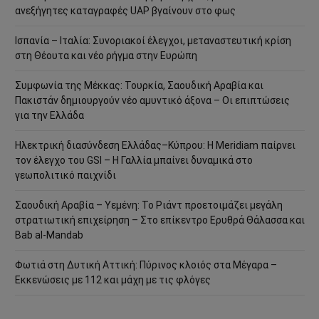
ανεξήγητες καταγραφές UAP βγαίνουν στο φως
Ισπανία – Ιταλία: Συνοριακοί έλεγχοι, μεταναστευτική κρίση
στη Θέουτα και νέο ρήγμα στην Ευρώπη
Συμφωνία της Μέκκας: Τουρκία, Σαουδική Αραβία και
Πακιστάν δημιουργούν νέο αμυντικό άξονα – Οι επιπτώσεις
για την Ελλάδα
Ηλεκτρική διασύνδεση Ελλάδας–Κύπρου: Η Meridiam παίρνει
τον έλεγχο του GSI – Η Γαλλία μπαίνει δυναμικά στο
γεωπολιτικό παιχνίδι
Σαουδική Αραβία – Υεμένη: Το Ριάντ προετοιμάζει μεγάλη
στρατιωτική επιχείρηση – Στο επίκεντρο Ερυθρά Θάλασσα και
Bab al-Mandab
Φωτιά στη Δυτική Αττική: Πύρινος κλοιός στα Μέγαρα –
Εκκενώσεις με 112 και μάχη με τις φλόγες