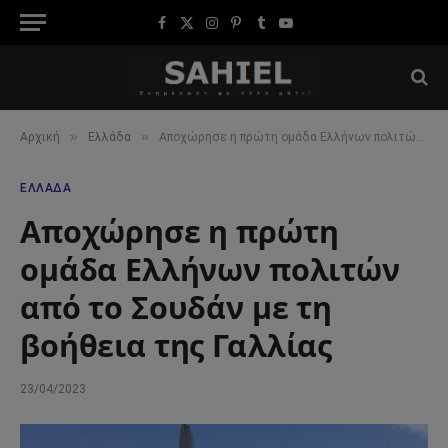
Facebook
X
Instagram
Pinterest
Tumblr
YouTube
(Twitter)
»
»
Αρχική
Ελλάδα
Αποχώρησε η πρώτη ομάδα Ελλήνων πολιτών από το Σουδάν με τη βοήθεια της Γαλλίας
ΕΛΛΆΔΑ
Αποχώρησε η πρώτη
ομάδα Ελλήνων πολιτών
από το Σουδάν με τη
βοήθεια της Γαλλίας
23/04/2023