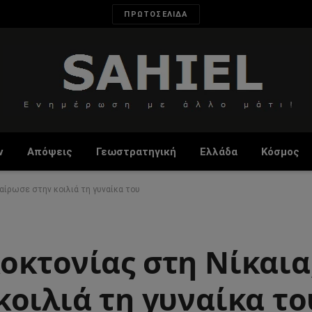
ΠΡΩΤΟΣΕΛΙΔΑ
ν
Απόψεις
Γεωστρατηγική
Ελλάδα
Κόσμος
χαίρωσε στην κοιλιά τη γυναίκα του
οκτονίας στη Νίκαια
οιλιά τη γυναίκα το