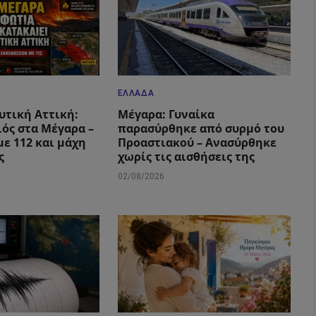
ΕΛΛΆΔΑ
υτική Αττική:
Μέγαρα: Γυναίκα
ιός στα Μέγαρα –
παρασύρθηκε από συρμό του
με 112 και μάχη
Προαστιακού – Ανασύρθηκε
ς
χωρίς τις αισθήσεις της
02/08/2026