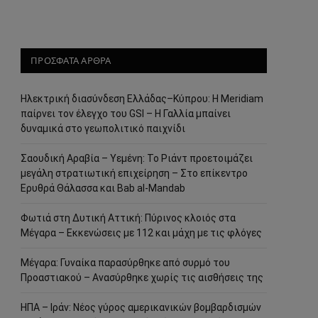
ΠΡΟΣΦΑΤΑ ΑΡΘΡΑ
Ηλεκτρική διασύνδεση Ελλάδας–Κύπρου: Η Meridiam
παίρνει τον έλεγχο του GSI – Η Γαλλία μπαίνει
δυναμικά στο γεωπολιτικό παιχνίδι
Σαουδική Αραβία – Υεμένη: Το Ριάντ προετοιμάζει
μεγάλη στρατιωτική επιχείρηση – Στο επίκεντρο
Ερυθρά Θάλασσα και Bab al-Mandab
Φωτιά στη Δυτική Αττική: Πύρινος κλοιός στα
Μέγαρα – Εκκενώσεις με 112 και μάχη με τις φλόγες
Μέγαρα: Γυναίκα παρασύρθηκε από συρμό του
Προαστιακού – Ανασύρθηκε χωρίς τις αισθήσεις της
ΗΠΑ – Ιράν: Νέος γύρος αμερικανικών βομβαρδισμών