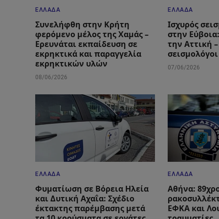
ΕΛΛΆΔΑ
ΕΛΛΆΔΑ
Συνελήφθη στην Κρήτη
Ισχυρός σεισ
φερόμενο μέλος της Χαμάς –
στην Εύβοια
Ερευνάται εκπαίδευση σε
την Αττική –
εκρηκτικά και παραγγελία
σεισμολόγοι
εκρηκτικών υλών
07/06/2026
08/06/2026
ΕΛΛΆΔΑ
ΕΛΛΆΔΑ
Φυματίωση σε Βόρεια Ηλεία
Αθήνα: 89χρ
και Δυτική Αχαΐα: Σχέδιο
ρακοσυλλέκτ
έκτακτης παρέμβασης μετά
ΕΦΚΑ και Λο
τα 10 κρούσματα σε εργάτες
τραυματίες