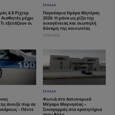
ΕΛΛΆΔΑ
μός 4,8 Ρίχτερ
Παγκόσμια Ημέρα Μητέρας
: Αισθητός μέχρι
2026: Η μάνα ως ρίζα της
 Τι εξετάζουν οι
οικογένειας και σιωπηλή
δύναμη της κοινωνίας
10/05/2026
ΕΛΛΆΔΑ
ονος
Φωτιά στο Αστυνομικό
ης άνοιξε πυρ σε
Μέγαρο Μαγνησίας –
υκάρεως – Πέντε
Συναγερμός στα κρατητήρια
στον Βόλο