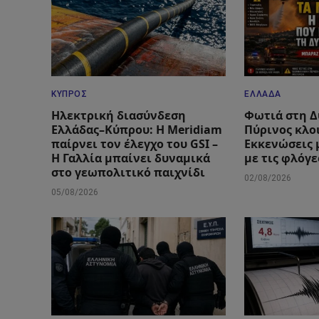
ΚΎΠΡΟΣ
ΕΛΛΆΔΑ
Ηλεκτρική διασύνδεση
Φωτιά στη Δ
Ελλάδας–Κύπρου: Η Meridiam
Πύρινος κλο
παίρνει τον έλεγχο του GSI –
Εκκενώσεις 
Η Γαλλία μπαίνει δυναμικά
με τις φλόγε
στο γεωπολιτικό παιχνίδι
02/08/2026
05/08/2026