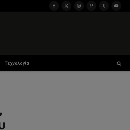
Facebook
X
Instagram
Pinterest
Tumblr
YouTu
(Twitter)
Τεχνολογία
,
υ