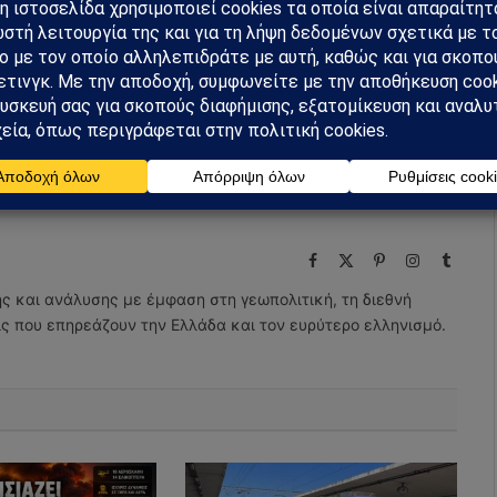
m
Ακολουθήστε στο YouTube
Facebook
Twitter
Pinterest
Tumblr
Facebook
X
Pinterest
Instagram
Tumbl
(Twitter)
ης και ανάλυσης με έμφαση στη γεωπολιτική, τη διεθνή
εις που επηρεάζουν την Ελλάδα και τον ευρύτερο ελληνισμό.