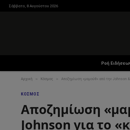
Σάββατο, 8 Αυγούστου 2026
Ροή Ειδήσεω
»
»
Αρχική
Κόσμος
Αποζημίωση «μαμούθ» από την Johnson & 
ΚΌΣΜΟΣ
Αποζημίωση «μαμ
Johnson για το «