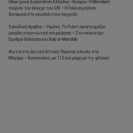
Ηλεκτρική διασύνδεση Ελλάδας–Κύπρου: Η Meridiam
παίρνει τον έλεγχο του GSI – Η Γαλλία μπαίνει
δυναμικά στο γεωπολιτικό παιχνίδι
Σαουδική Αραβία – Υεμένη: Το Ριάντ προετοιμάζει
μεγάλη στρατιωτική επιχείρηση – Στο επίκεντρο
Ερυθρά Θάλασσα και Bab al-Mandab
Φωτιά στη Δυτική Αττική: Πύρινος κλοιός στα
Μέγαρα – Εκκενώσεις με 112 και μάχη με τις φλόγες