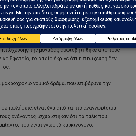
hnson
, την LTL Management, και τον ίδιο τον
ίσει αρκετούς ενάγοντες να υποστηρίξουν το σχέδιο
1, σε έναν ελιγμό για να προστατευθεί από την
ση πτώχευσης της μονάδας αμφισβητήθηκε από τους
κό Εφετείο, το οποίο έκρινε ότι η πτώχευση δεν
τος.
α μακροχρόνιο νομικό δράμα, που επιβάρυνε την
α σε πωλήσεις, είναι ένα από τα πιο αναγνωρίσιμα
τους ενάγοντες ισχυρίστηκαν ότι το ταλκ που
αμίαντο, που είναι γνωστό καρκινογόνο.