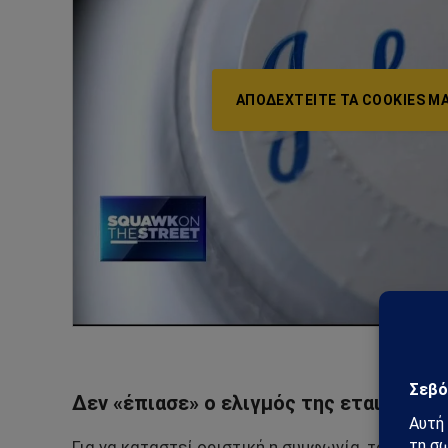
ΑΠΟΔΕΧΤΕΊΤΕ ΤΑ COOKIES ΜΆ
Δεν «έπιασε» ο ελιγμός της εταιρείας 
Για να καταστεί οριστική η συμφωνία, το δικασ