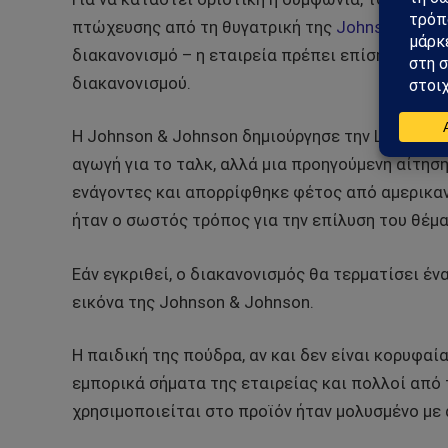
πτώχευσης από τη θυγατρική της
Johnson & Jo
διακανονισμό – η εταιρεία πρέπει επίσης να πε
διακανονισμού.
Η Johnson & Johnson δημιούργησε την LTL το 202
αγωγή για το ταλκ, αλλά μια προηγούμενη αίτη
ενάγοντες και απορρίφθηκε φέτος από αμερικανι
ήταν ο σωστός τρόπος για την επίλυση του θέμα
Εάν εγκριθεί, ο διακανονισμός θα τερματίσει έν
εικόνα της Johnson & Johnson.
Η παιδική της πούδρα, αν και δεν είναι κορυφαί
εμπορικά σήματα της εταιρείας και πολλοί από 
χρησιμοποιείται στο προϊόν ήταν μολυσμένο με 