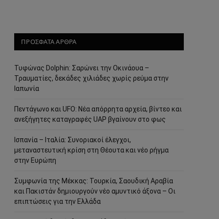
ΠΡΟΣΦΑΤΑ ΑΡΘΡΑ
Τυφώνας Dolphin: Σαρώνει την Οκινάουα –
Τραυματίες, δεκάδες χιλιάδες χωρίς ρεύμα στην
Ιαπωνία
Πεντάγωνο και UFO: Νέα απόρρητα αρχεία, βίντεο και
ανεξήγητες καταγραφές UAP βγαίνουν στο φως
Ισπανία – Ιταλία: Συνοριακοί έλεγχοι,
μεταναστευτική κρίση στη Θέουτα και νέο ρήγμα
στην Ευρώπη
Συμφωνία της Μέκκας: Τουρκία, Σαουδική Αραβία
και Πακιστάν δημιουργούν νέο αμυντικό άξονα – Οι
επιπτώσεις για την Ελλάδα