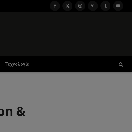
Facebook
X
Instagram
Pinterest
Tumblr
YouTu
(Twitter)
Τεχνολογία
on &