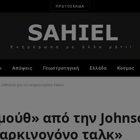
ΠΡΩΤΟΣΕΛΙΔΑ
ν
Απόψεις
Γεωστρατηγική
Ελλάδα
Κόσμος
Johnson για το «καρκινογόνο ταλκ»
ούθ» από την Johns
καρκινογόνο ταλκ»