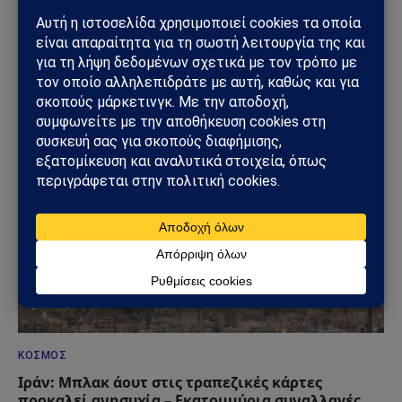
ΟΙΚΟΝΟΜΊΑ
Ρόμπερτ Κιγιοσάκι: «Έρχεται το μεγαλύτερο
οικονομικό κραχ στην ιστορία» – Νέα
προειδοποίηση για το 2026-2027
13/06/2026
ΚΌΣΜΟΣ
Ιράν: Μπλακ άουτ στις τραπεζικές κάρτες
προκαλεί ανησυχία – Εκατομμύρια συναλλαγές