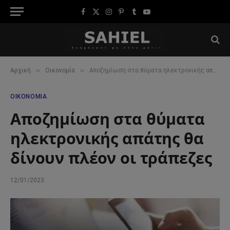
Facebook
X
Instagram
Pinterest
Tumblr
YouTube
(Twitter)
»
»
Αρχική
Οικονομία
Αποζημίωση στα θύματα ηλεκτρονικής απάτης θα δίνουν πλέον οι τράπεζες
ΟΙΚΟΝΟΜΊΑ
Αποζημίωση στα θύματα
ηλεκτρονικής απάτης θα
δίνουν πλέον οι τράπεζες
12/01/2023