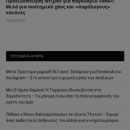
Προειδοποίηση Ντίμον για παγκόσμιο «σοκ»:
Μιλά για συστημικό χάος και «παράλογους»
κανόνες
06/04/2026
ΠΡΟΣΦΑΤΑ ΑΡΘΡΑ
Meta: Πρόστιμο-μαμούθ 567 εκατ. δολαρίων για Facebook και
Instagram – Στο επίκεντρο η ψυχική υγεία των ανηλίκων
Μοτζτάμπα Χαμενεΐ: Η Τεχεράνη έδωσε βίντεο στη
δημοσιότητα – Το μήνυμα πίσω από τη σπάνια εμφάνιση του
ηγέτη του Ιράν
Πέθανε ο Νίκος Καλογερόπουλος σε ηλικία 74 ετών – Έφυγε
ένας αυθεντικός άνθρωπος του ελληνικού κινηματογράφου