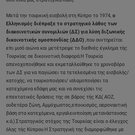
Μετά την τουρκική εισβολή στη Κύπρο το 1974,
ο
Ελληνισμός διέπραξε το στρατηγικό λάθος των
διακοινοτικών συνομιλιών (ΔΣ) για λύση διζωνικής
δικοινοτικής ομοσπονδίας (ΔΔΟ)
,που συντηρείται
επι μισό αιώνα και μετέτρεψε το διεθνές έγκλημα τής
Τουρκίας σε δικοινοτική διαφορά.Η Τουρκία
απενοχοποιήθηκε και εκμεταλλεύθηκε το χρονοβόρο
των ΔΣ για να παγιώσει τα τετελεσμένα της εισβολής/
κατοχής, να τουρκοποιήσει/ ισλαμοποιήσει τα
κατεχόμενα εδάφη μας και να συνεχίσει τις
επεκτατικές δράσεις της σε βάρος τής ΚΔ( ΑΟΖ,
ουδετέρα ζώνη, Αμμόχωστος,εποικισμός, αεροναυτική
βάση στα κατεχόμενα, εργαλειοποίηση μετανάστευσης
κ.ά.).Στρατηγικός στόχος της Τουρκίας είναι ο έλεγχος
όλης τής Κύπρου.Η Στρατηγική της διαμορφώθηκε με