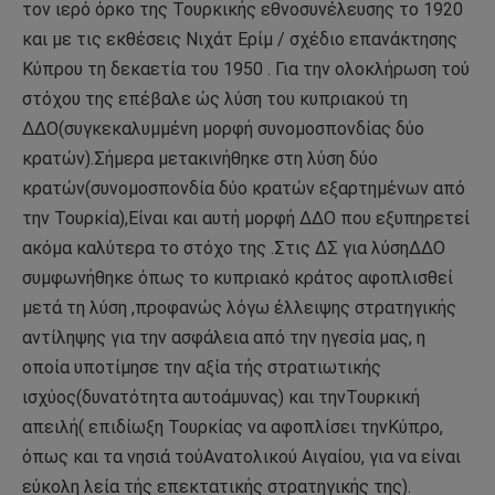
τον ιερό όρκο της Τουρκικής εθνοσυνέλευσης το 1920
και με τις εκθέσεις Νιχάτ Ερίμ / σχέδιο επανάκτησης
Κύπρου τη δεκαετία του 1950 . Για την ολοκλήρωση τού
στόχου της επέβαλε ώς λύση του κυπριακού τη
ΔΔΟ(συγκεκαλυμμένη μορφή συνομοσπονδίας δύο
κρατών).Σήμερα μετακινήθηκε στη λύση δύο
κρατών(συνομοσπονδία δύο κρατών εξαρτημένων από
την Τουρκία),Είναι και αυτή μορφή ΔΔΟ που εξυπηρετεί
ακόμα καλύτερα το στόχο της .Στις ΔΣ για λύσηΔΔΟ
συμφωνήθηκε όπως το κυπριακό κράτος αφοπλισθεί
μετά τη λύση ,προφανώς λόγω έλλειψης στρατηγικής
αντίληψης για την ασφάλεια από την ηγεσία μας, η
οποία υποτίμησε την αξία τής στρατιωτικής
ισχύος(δυνατότητα αυτοάμυνας) και τηνΤουρκική
απειλή( επιδίωξη Τουρκίας να αφοπλίσει τηνΚύπρο,
όπως και τα νησιά τούΑνατολικού Αιγαίου, για να είναι
εύκολη λεία τής επεκτατικής στρατηγικής της).