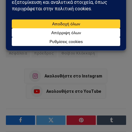
Πρόσθεσε το Sahiel ως προτιμώμενη πηγή για να λαμβάνεις
πρώτος τις σημαντικότερες ειδήσεις και αναλύσεις.
Add as a preferred source
Ασφάλεια
πρόεδρος
Φοίβου Κλόκκαρη
Ακολουθήστε στο Instagram
Ακολουθήστε στο YouTube
Facebook
Twitter
Pinterest
Tumblr