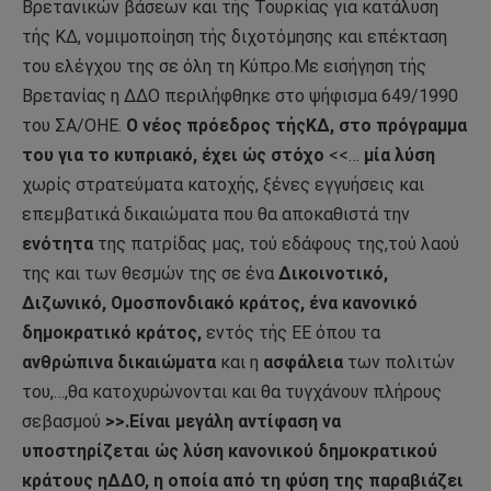
Βρετανικών βάσεων και τής Τουρκίας για κατάλυση
τής ΚΔ, νομιμοποίηση τής διχοτόμησης και επέκταση
του ελέγχου της σε όλη τη Κύπρο.Με εισήγηση τής
Βρετανίας η ΔΔΟ περιλήφθηκε στο ψήφισμα 649/1990
του ΣΑ/ΟΗΕ.
Ο νέος πρόεδρος τήςΚΔ, στο πρόγραμμα
του για το κυπριακό, έχει ώς στόχο
<<…
μία λύση
χωρίς στρατεύματα κατοχής, ξένες εγγυήσεις και
επεμβατικά δικαιώματα που θα αποκαθιστά την
ενότητα
της πατρίδας μας, τού εδάφους της,τού λαού
της και των θεσμών της σε ένα
Δικοινοτικό,
Διζωνικό, Ομοσπονδιακό κράτος, ένα κανονικό
δημοκρατικό κράτος,
εντός τής ΕΕ όπου τα
ανθρώπινα δικαιώματα
και η
ασφάλεια
των πολιτών
του,…,θα κατοχυρώνονται και θα τυγχάνουν πλήρους
σεβασμού
>>.Είναι μεγάλη αντίφαση να
υποστηρίζεται ώς λύση κανονικού δημοκρατικού
κράτους ηΔΔΟ, η οποία από τη φύση της παραβιάζει