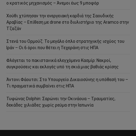
ο κρατικός μηχανισμός – Άνεμοι έως 9 μποφόρ
Χούθι χτύπησαν την ενεργειακή καρδιά της Σαουδικής
Αραβίας – Επίθεση με drone στο διυλιστήριο της Aramco στην
Τζαζάν
Στενά του Ορμούζ: Το μεγάλο όπλο στρατηγικής ισχύος του
Ιράν – Οι 6 όροι που θέτει η Τεχεράνη στις ΗΠΑ
Φλέγεται το πακιστανικά ελεγχόμενο Κασμίρ: Νεκροί,
συγκρούσεις και εκλογές υπό τη σκιά μιας βαθιάς κρίσης
Άντονι Φάουτσι: Στο Υπουργείο Δικαιοσύνης η υπόθεσή του –
Τι πραγματικά συμβαίνει στις ΗΠΑ
Τυφώνας Dolphin: Σαρώνει την Οκινάουα – Τραυματίες,
δεκάδες χιλιάδες χωρίς ρεύμα στην Ιαπωνία