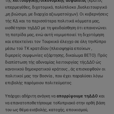
τής
λειτουργικής/οικονομικής ασφάλειας
(κράτος
υπερμεγέθες, διχοτομικό, πολύπλοκο ,δυσλειτουργικό
,μη βιώσιμο, με διαρχία αξιωματούχων). Οι κυβερνήσεις
τής ΚΔ και τα περισσότερα πολιτικά κόμματα μας,
υιοθέτησαν τηΔΔΟ με τη ψευδαίσθηση ότι επανενώνει
τη πατρίδα μας, ενώ αυτή νομιμοποιεί τη διχοτόμηση
και επεκτείνει τον Τουρκικό έλεγχο σε όλη τηνΚύπρο
μέσω τού ΤΚ κρατιδίου (πλειοψηφία εποίκων ,
διμερείς συμφωνίες εξάρτησης, δικαίωμα ΒΕΤΟ). Πρός
διαπίστωση τής αδυναμίας λειτουργίας τήςΔΔΟ ώς
κανονικού δημοκρατικού κράτους , άς επισκεφθούν οι
πολιτικοί μας την Βοσνία , που έχει παραλύσει λόγω
επιβολής παρόμοιου πολιτεύματος.
Υπάρχει αδήριτη ανάγκη να
απορρίψουμε τηΔΔΟ
και
να επανατοποθετήσουμε τοΚυπριακό στην ορθή βάση
του ως θέμα εισβολής, κατοχής, εποικισμού,