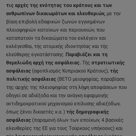
τις αρχές της ενότητας του κράτους και των
ανθρωπίνων δικαιωμάτων και ελευθεριών,
με την
βίαιη επιβολή εδαφικών ζωνών εγγυημένων
πλειοψηφιών κατοίκων και περιουσιών, που
καταπατούν τα δικαιώματα του εκλέγειν και
εκλέγεσθαι, τής ατομικής ιδιοκτησίας και τής
ελεύθερης εγκατάστασης.
Παραβιάζει και τη
θεμελιώδη αρχή της ασφάλειας.
Τής
στρατιωτικής
ασφάλειας
(αφοπλισμός Κυπριακού Κράτους),
τής
πολιτικής ασφάλειας
(ΒΕΤΟ μειοψηφίας, παραβίαση
της αρχής της πλειοψηφίας στη λήψη αποφάσεων που
οδηγεί σε αδιέξοδα και την ανάγκη εφαρμογής
αντιδημοκρατικού μηχανισμού επίλυσης αδιεξόδων,
όπως ξένοι δικαστές κ.α. )
τής δημογραφικής
ασφάλειας
(παραμονή όλων των εποίκων, 4 βασικές
ελευθερίες της ΕΕ για τους Τούρκους υπήκοους) και