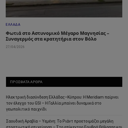
ΕΛΛΆΔΑ
Φωτιά στο Αστυνομικό Μέγαρο Μαγνησίας –
Συναγερμός στα κρατητήρια στον Βόλο
27/04/2026
ΠΡΟΣΦΑΤΑ ΑΡΘΡΑ
Ηλεκτρική διασύνδεση Ελλάδας–Κύπρου: Η Meridiam παίρνει
τον έλεγχο του GSI – Η Γαλλία μπαίνει δυναμικά στο
γεωπολιτικό παιχνίδι
Σαουδική Αραβία – Υεμένη: Το Ριάντ προετοιμάζει μεγάλη
στρατιωτική επιχείρηση – Στο επίκεντρο Ερυθρά Θάλασσα και