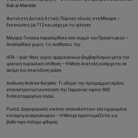
Bab al-Mandab
Φωτιά στη Δυτική Αττική: Πύρινος κλοιός στα Μέγαρα –
Εκκενώσεις με 112 και μάχη με τις φλόγες
Μέγαρα: Γυναίκα παρασύρθηκε από συρμό του Προαστιακού –
Ανασύρθηκε χωρίς τις αισθήσεις της
ΗΠΑ – Ιράν: Νέος γύρος αμερικανικών βομβαρδισμών μετά την
ιρανική πυραυλική επίθεση – Η Μέση Ανατολή εισέρχεται σε
ακόμη πιο επικίνδυνη φάση
Ανάλυση Andrew Korybko: Τι οδηγεί την προγραμματισμένη
επαναστρατιωτικοποίηση της Γερμανίας ύψους 800
δισεκατομμυρίων ευρώ;
Ρωσία: Δορυφορικές εικόνες αποκαλύπτουν νέα οχυρωμένα
καταφύγια αεροσκαφών – Η Μόσχα προετοιμάζεται για
βαθύτερο πόλεμο φθοράς