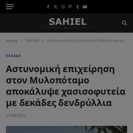
Facebook
X
Instagram
Pinterest
Tumblr
YouTube
(Twitter)
»
»
Αρχική
Ελλάδα
Αστυνομική επιχείρηση στον Μυλοπόταμο αποκάλυψε χασισοφυτεία με δεκάδες δενδρύλλια
ΕΛΛΆΔΑ
Αστυνομική επιχείρηση
στον Μυλοπόταμο
αποκάλυψε χασισοφυτεία
με δεκάδες δενδρύλλια
21/08/2022