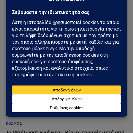
ΚΌΣΜΟΣ
Βρετανία: Πακιστανικής καταγωγής άνδρας
συνελήφθη μετά από επίθεση με μαχαίρι σε
17χρονη – Σοκ από το βίντεο της επίθεσης
13/06/2026
ΚΌΣΜΟΣ
Το Μπέλφαστ φλέγεται: Βίαιες ταραχές μετά από