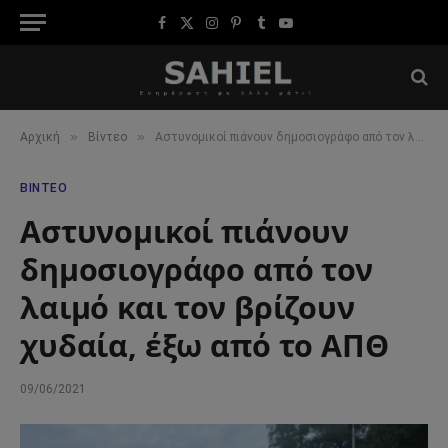
Facebook
X
Instagram
Pinterest
Tumblr
YouTube
(Twitter)
»
»
Αρχική
Βίντεο
Αστυνομικοί πιάνουν δημοσιογράφο από τον λαιμό και τον βρίζουν χυδαία, έξω από το ΑΠΘ
ΒΊΝΤΕΟ
Αστυνομικοί πιάνουν
δημοσιογράφο από τον
λαιμό και τον βρίζουν
χυδαία, έξω από το ΑΠΘ
09/06/2021