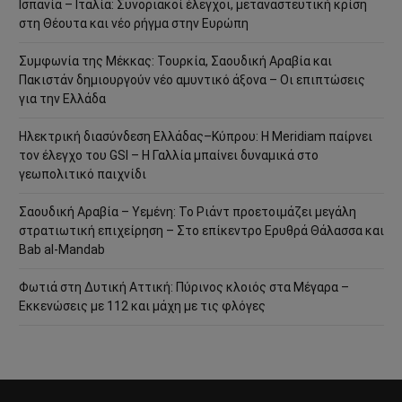
Ισπανία – Ιταλία: Συνοριακοί έλεγχοι, μεταναστευτική κρίση
στη Θέουτα και νέο ρήγμα στην Ευρώπη
Συμφωνία της Μέκκας: Τουρκία, Σαουδική Αραβία και
Πακιστάν δημιουργούν νέο αμυντικό άξονα – Οι επιπτώσεις
για την Ελλάδα
Ηλεκτρική διασύνδεση Ελλάδας–Κύπρου: Η Meridiam παίρνει
τον έλεγχο του GSI – Η Γαλλία μπαίνει δυναμικά στο
γεωπολιτικό παιχνίδι
Σαουδική Αραβία – Υεμένη: Το Ριάντ προετοιμάζει μεγάλη
στρατιωτική επιχείρηση – Στο επίκεντρο Ερυθρά Θάλασσα και
Bab al-Mandab
Φωτιά στη Δυτική Αττική: Πύρινος κλοιός στα Μέγαρα –
Εκκενώσεις με 112 και μάχη με τις φλόγες