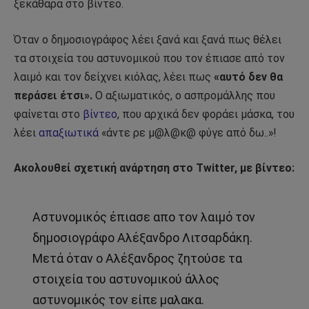
ξεκάθαρα στο βίντεο.
Όταν ο δημοσιογράφος λέει ξανά και ξανά πως θέλει
τα στοιχεία του αστυνομικού που τον έπιασε από τον
λαιμό και τον δείχνει κιόλας, λέει πως
«αυτό δεν θα
περάσει έτσι».
Ο αξιωματικός, ο ασπρομάλλης που
φαίνεται στο
βίντεο
, που αρχικά δεν φοράει μάσκα, του
λέει
απαξιωτικά
«άντε ρε μ@λ@κ@ φύγε από δω..»!
Ακολουθεί σχετική ανάρτηση στο Twitter, με βίντεο:
Αστυνομικός έπιασε απο τον λαιμό τον
δημοσιογράφο Αλέξανδρο Λιτσαρδάκη.
Μετά όταν ο Αλέξανδρος ζητούσε τα
στοιχεία του αστυνομικού άλλος
αστυνομικός τον είπε μαλακα.