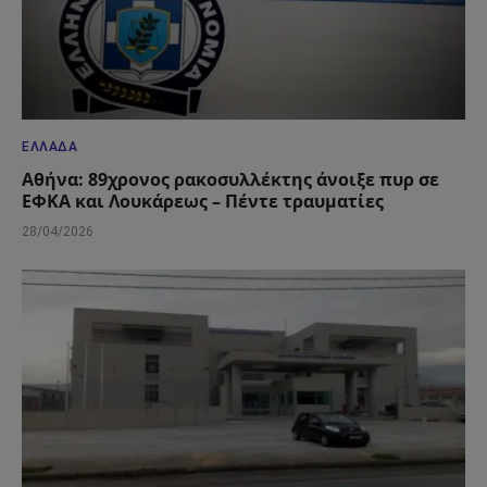
ΕΛΛΆΔΑ
Αθήνα: 89χρονος ρακοσυλλέκτης άνοιξε πυρ σε
ΕΦΚΑ και Λουκάρεως – Πέντε τραυματίες
28/04/2026