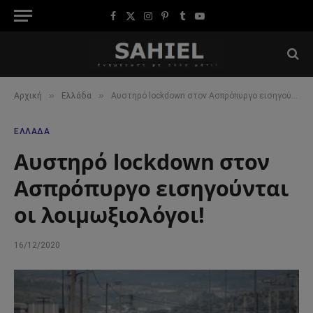
Facebook
X
Instagram
Pinterest
Tumblr
YouTube
(Twitter)
»
»
Αρχική
Ελλάδα
Αυστηρό lockdown στον Ασπρόπυργο εισηγούνται οι λοιμωξιολόγοι!
ΕΛΛΆΔΑ
Αυστηρό lockdown στον
Ασπρόπυργο εισηγούνται
οι λοιμωξιολόγοι!
16/12/2020