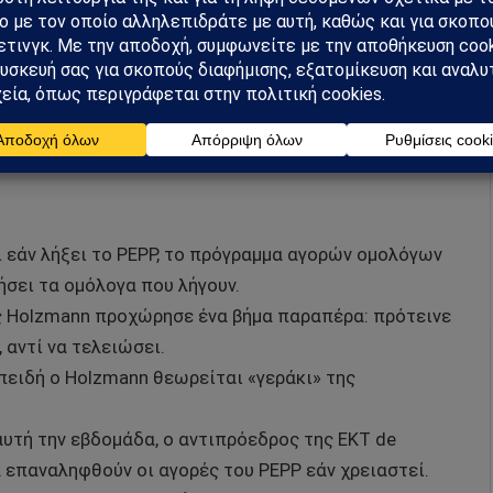
φή σε άλλα μέσα νομισματικής πολιτικής.
 πλήρως τον συνολικό όγκο των 1.850
ην προγραμματισμένη ημερομηνία λήξης του, δηλαδή
τι εάν λήξει το PEPP, το πρόγραμμα αγορών ομολόγων
ήσει τα ομόλογα που λήγουν.
ς Holzmann προχώρησε ένα βήμα παραπέρα: πρότεινε
 αντί να τελειώσει.
πειδή ο Holzmann θεωρείται «γεράκι» της
αυτή την εβδομάδα, ο αντιπρόεδρος της ΕΚΤ de
 επαναληφθούν οι αγορές του PEPP εάν χρειαστεί.