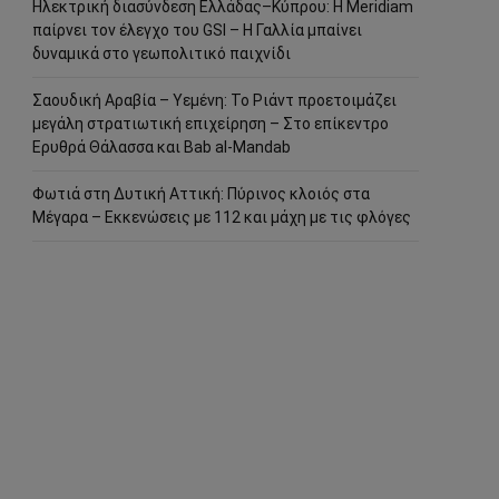
Ηλεκτρική διασύνδεση Ελλάδας–Κύπρου: Η Meridiam
παίρνει τον έλεγχο του GSI – Η Γαλλία μπαίνει
δυναμικά στο γεωπολιτικό παιχνίδι
Σαουδική Αραβία – Υεμένη: Το Ριάντ προετοιμάζει
μεγάλη στρατιωτική επιχείρηση – Στο επίκεντρο
Ερυθρά Θάλασσα και Bab al-Mandab
Φωτιά στη Δυτική Αττική: Πύρινος κλοιός στα
Μέγαρα – Εκκενώσεις με 112 και μάχη με τις φλόγες