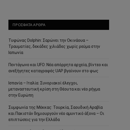
ΠΡΟΣΦΑΤΑ ΑΡΘΡΑ
Τυφώνας Dolphin: Σαρώνει την Οκινάουα –
Τραυματίες, δεκάδες χιλιάδες χωρίς ρεύμα στην
Ιαπωνία
Πεντάγωνο και UFO: Νέα απόρρητα αρχεία, βίντεο και
ανεξήγητες καταγραφές UAP βγαίνουν στο φως
Ισπανία – Ιταλία: Συνοριακοί έλεγχοι,
μεταναστευτική κρίση στη Θέουτα και νέο ρήγμα
στην Ευρώπη
Συμφωνία της Μέκκας: Τουρκία, Σαουδική Αραβία
και Πακιστάν δημιουργούν νέο αμυντικό άξονα – Οι
επιπτώσεις για την Ελλάδα