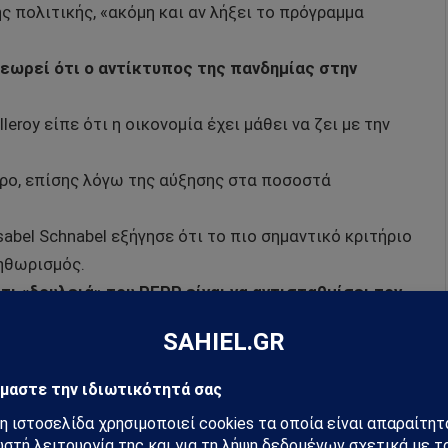
 πολιτικής, «ακόμη και αν λήξει το πρόγραμμα
εωρεί ότι ο αντίκτυπος της πανδημίας στην
eroy είπε ότι η οικονομία έχει μάθει να ζει με την
ερο, επίσης λόγω της αύξησης στα ποσοστά
abel Schnabel εξήγησε ότι το πιο σημαντικό κριτήριο
ληθωρισμός.
τι «δουλειά» του PEPP είναι να αντισταθμίσει τον
ου πληθωρισμού.
ράπεζας της Σλοβενίας Wasle τόνισε ότι είναιν
είλεται σε προσωρινούς παράγοντες, ωστόσο
ματικής πολιτικής.
 θετική επίδραση των πρόσθετων πράξεων ανοιχτής