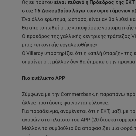
Ως εκ τούτου
είναι πιθανό η Πρόεδρος της ΕΚ
στις 16 Δεκεμβρίου λόγω των υφιστάμενων α
Ένα άλλο ερώτημα, ωστόσο, είναι αν θα λυθεί κ
θα αποτυπωθεί στις «αποφάσεις νομισματικής π
Ο πρόεδρος της γαλλικής κεντρικής τράπεζας Vil
μιας «εικονικής εργαλειοθήκης».
Ο Villeroy υποστηρίζει ότι η «απλή ύπαρξη» της
σημαίνει ότι μάλλον δεν θα έπρεπε στην πραγμα
Πιο ευέλικτο APP
Σύμφωνα με την Commerzbank, η παραπάνω πρότασ
άλλες προτάσεις φαίνονται εύλογες.
Για παράδειγμα, αναμένεται ότι η ΕΚΤ, μαζί με τ
αγορών στο πλαίσιο του APP (20 δισεκατομμύρια
Μάλλον, το συμβούλιο θα αποφασίζει μία φορά τ