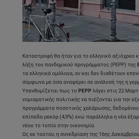
Καταστροφή θα ήταν για το ελληνικό αξιόχρεο 
λήξη του πανδημικού προγράμματος (PEPP) της
τα ελληνικά ομόλογα, αν και δεν διαθέτουν επεν
σύμφωνα με όσα αναφέρει σε ανάλυσή της η γε
Υπενθυμίζεται πως το
PEPP
λήγει στις 22 Μαρτ
νομισματικής πολιτικής να πιέζονται για την ε
προγράμματα ποσοτικής χαλάρωσης, δεδομένου 
επίπεδα ρεκόρ (4,9%) ενώ παράλληλα η νέα έξα
νέου το τοπίο στην οικονομία.
Ως εκ τούτου, η συνεδρίαση της 16ης Δεκεμβρίο