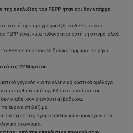
ίο της ευελιξίας του PEPP ήταν ότι δεν υπήρχε
και στο έτερο πρόγραμμα QE, το APP», τόνισε.
υ PEPP είναι «μια πιθανότητα αυτή τη στιγμή, αλλά
 το APP σε περίπου 40 δισεκατομμύρια το μήνα.
ετά τις 22 Μαρτίου
ματικό γεγονός για τα ελληνικά κρατικά ομόλογα.
ην αποκτηθούν από την ΕΚΤ στο πλαίσιο του
δεν διαθέτουν επενδυτική βαθμίδα.
 τα έκρινε επιλέξιμα.
να συνεχίσει τις αγορές ελληνικών ομολόγων στο
λληνική οικονομία.
ταπέσει από την επενδυτική περιοχή στην