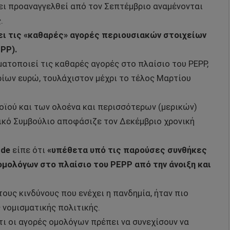
χει προαναγγελθεί από τον Σεπτέμβριο αναμένονται
.
σει τις «καθαρές» αγορές περιουσιακών στοιχείων
PP).
ματοποιεί τις καθαρές αγορές στο πλαίσιο του PEPP,
ρίων ευρώ, τουλάχιστον μέχρι το τέλος Μαρτίου
ϊού και των ολοένα και περισσότερων (μερικών)
τικό Συμβούλιο αποφάσιζε τον Δεκέμβριο χρονική
rde
είπε ότι
«υπέθετα υπό τις παρούσες συνθήκες
ομολόγων στο πλαίσιο του PEPP από την άνοιξη και
τους κινδύνους που ενέχει η πανδημία, ήταν πιο
 νομισματικής πολιτικής.
τι οι αγορές ομολόγων πρέπει να συνεχίσουν να