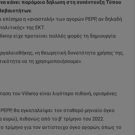
Τ να κάνει παρόμοια δήλωση στη συνέντευξη Τύπου
βεβαιοτήτων.
αι επίσημα η «αναστολή» των αγορών PEPP, αν δηλαδή
ολιτικής» της ΕΚΤ.
leroy είχε προτείνει πολλές φορές τη δημιουργία
 εργαλειοθήκης, «η θεωρητική δυνατότητα χρήσης της,
τικότητα να τη χρησιμοποιήσουμε».
η του Villeroy είναι λιγότερο πιθανή, ορισμένες
ο PEPP, θα εγκαταλείψει τον σταθερό μηνιαίο όγκο
 ευρώ), πιθανώς από το β’ τρίμηνο του 2022.
ο τρίμηνο για τον αντίστοιχο όγκο αγορών, όπως το