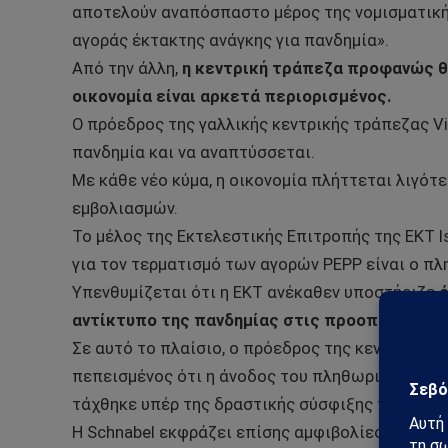
αποτελούν αναπόσπαστο μέρος της νομισματικής
αγοράς έκτακτης ανάγκης για πανδημία».
Από την άλλη,
η κεντρική τράπεζα προφανώς θ
οικονομία είναι αρκετά περιορισμένος.
Ο πρόεδρος της γαλλικής κεντρικής τράπεζας Vill
πανδημία και να αναπτύσσεται.
Με κάθε νέο κύμα, η οικονομία πλήττεται λιγότ
εμβολιασμών.
Το μέλος της Εκτελεστικής Επιτροπής της ΕΚΤ Is
για τον τερματισμό των αγορών PEPP είναι ο π
Υπενθυμίζεται ότι η ΕΚΤ ανέκαθεν υποστήριζε
ό
αντίκτυπο της πανδημίας στις προοπτικές τ
Σε αυτό το πλαίσιο, ο πρόεδρος της κεντρικής τ
πεπεισμένος ότι η άνοδος του πληθωρισμού οφ
τάχθηκε υπέρ της δραστικής σύσφιξης της νομισ
Η Schnabel εκφράζει επίσης αμφιβολίες για τη