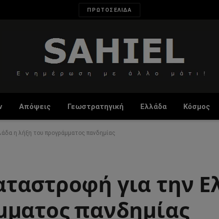
ΠΡΩΤΟΣΕΛΙΔΑ
ν
Απόψεις
Γεωστρατηγική
Ελλάδα
Κόσμος
λάδα η λήξη του προγράμματος πανδημίας
ταστροφή για την Ε
μματος πανδημίας