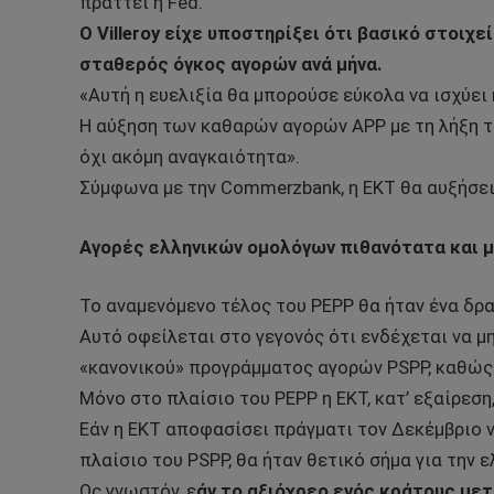
πράττει η Fed.
Ο Villeroy είχε υποστηρίξει ότι βασικό στοιχε
σταθερός όγκος αγορών ανά μήνα.
«Αυτή η ευελιξία θα μπορούσε εύκολα να ισχύει 
Η αύξηση των καθαρών αγορών APP με τη λήξη το
όχι ακόμη αναγκαιότητα».
Σύμφωνα με την Commerzbank, η ΕΚΤ θα αυξήσει
Αγορές ελληνικών ομολόγων πιθανότατα και μ
Το αναμενόμενο τέλος του PEPP θα ήταν ένα δρα
Αυτό οφείλεται στο γεγονός ότι ενδέχεται να μ
«κανονικού» προγράμματος αγορών PSPP, καθώς 
Μόνο στο πλαίσιο του PEPP η ΕΚΤ, κατ’ εξαίρεση,
Εάν η ΕΚΤ αποφασίσει πράγματι τον Δεκέμβριο 
πλαίσιο του PSPP, θα ήταν θετικό σήμα για την ε
Ως γνωστόν, ε
άν το αξιόχρεο ενός κράτους με