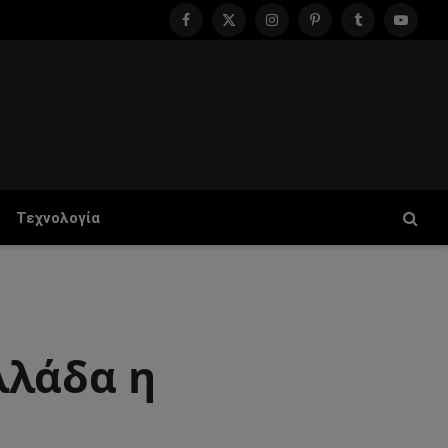
Facebook
X
Instagram
Pinterest
Tumblr
YouTu
(Twitter)
Τεχνολογία
λλάδα η