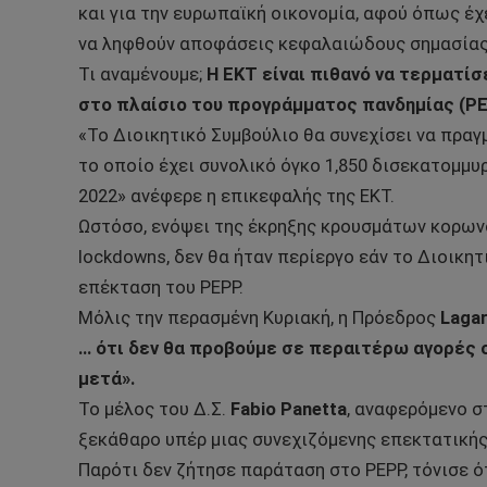
και για την ευρωπαϊκή οικονομία, αφού όπως έ
να ληφθούν αποφάσεις κεφαλαιώδους σημασίας
Τι αναμένουμε;
Η ΕΚΤ είναι πιθανό να τερματί
στο πλαίσιο του προγράμματος πανδημίας (PE
«Το Διοικητικό Συμβούλιο θα συνεχίσει να πραγ
το οποίο έχει συνολικό όγκο 1,850 δισεκατομμυ
2022» ανέφερε η επικεφαλής της ΕΚΤ.
Ωστόσο, ενόψει της έκρηξης κρουσμάτων κορωνο
lockdowns, δεν θα ήταν περίεργο εάν το Διοικη
επέκταση του PEPP.
Μόλις την περασμένη Κυριακή, η Πρόεδρος
Laga
… ότι δεν θα προβούμε σε περαιτέρω αγορές 
μετά».
Το μέλος του Δ.Σ.
Fabio Panetta
, αναφερόμενο σ
ξεκάθαρο υπέρ μιας συνεχιζόμενης επεκτατικής
Παρότι δεν ζήτησε παράταση στο PEPP, τόνισε ό