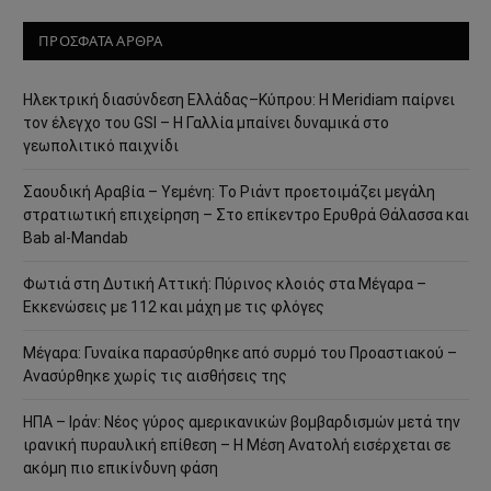
ΠΡΟΣΦΑΤΑ ΑΡΘΡΑ
Ηλεκτρική διασύνδεση Ελλάδας–Κύπρου: Η Meridiam παίρνει
τον έλεγχο του GSI – Η Γαλλία μπαίνει δυναμικά στο
γεωπολιτικό παιχνίδι
Σαουδική Αραβία – Υεμένη: Το Ριάντ προετοιμάζει μεγάλη
στρατιωτική επιχείρηση – Στο επίκεντρο Ερυθρά Θάλασσα και
Bab al-Mandab
Φωτιά στη Δυτική Αττική: Πύρινος κλοιός στα Μέγαρα –
Εκκενώσεις με 112 και μάχη με τις φλόγες
Μέγαρα: Γυναίκα παρασύρθηκε από συρμό του Προαστιακού –
Ανασύρθηκε χωρίς τις αισθήσεις της
ΗΠΑ – Ιράν: Νέος γύρος αμερικανικών βομβαρδισμών μετά την
ιρανική πυραυλική επίθεση – Η Μέση Ανατολή εισέρχεται σε
ακόμη πιο επικίνδυνη φάση