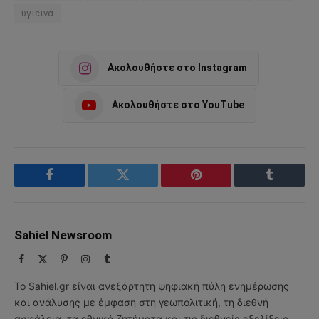
υγιεινά
Ακολουθήστε στο Instagram
Ακολουθήστε στο YouTube
Facebook
Twitter
Pinterest
Tumblr
Sahiel Newsroom
Facebook
X
Pinterest
Instagram
Tumblr
(Twitter)
Το Sahiel.gr είναι ανεξάρτητη ψηφιακή πύλη ενημέρωσης
και ανάλυσης με έμφαση στη γεωπολιτική, τη διεθνή
ασφάλεια, τα εθνικά ζητήματα και τις διεθνείς εξελίξεις