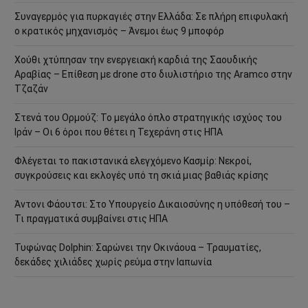
Συναγερμός για πυρκαγιές στην Ελλάδα: Σε πλήρη επιφυλακή
ο κρατικός μηχανισμός – Άνεμοι έως 9 μποφόρ
Χούθι χτύπησαν την ενεργειακή καρδιά της Σαουδικής
Αραβίας – Επίθεση με drone στο διυλιστήριο της Aramco στην
Τζαζάν
Στενά του Ορμούζ: Το μεγάλο όπλο στρατηγικής ισχύος του
Ιράν – Οι 6 όροι που θέτει η Τεχεράνη στις ΗΠΑ
Φλέγεται το πακιστανικά ελεγχόμενο Κασμίρ: Νεκροί,
συγκρούσεις και εκλογές υπό τη σκιά μιας βαθιάς κρίσης
Άντονι Φάουτσι: Στο Υπουργείο Δικαιοσύνης η υπόθεσή του –
Τι πραγματικά συμβαίνει στις ΗΠΑ
Τυφώνας Dolphin: Σαρώνει την Οκινάουα – Τραυματίες,
δεκάδες χιλιάδες χωρίς ρεύμα στην Ιαπωνία