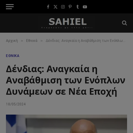
Facebook
X
Instagram
Pinterest
Tumblr
YouTube
(Twitter)
»
»
Αρχική
Εθνικά
Δένδιας: Αναγκαία η Αναβάθμιση των Ενόπλων Δυνάμεων σε Νέα Εποχή
ΕΘΝΙΚΆ
Δένδιας: Αναγκαία η
Αναβάθμιση των Ενόπλων
Δυνάμεων σε Νέα Εποχή
18/05/2024