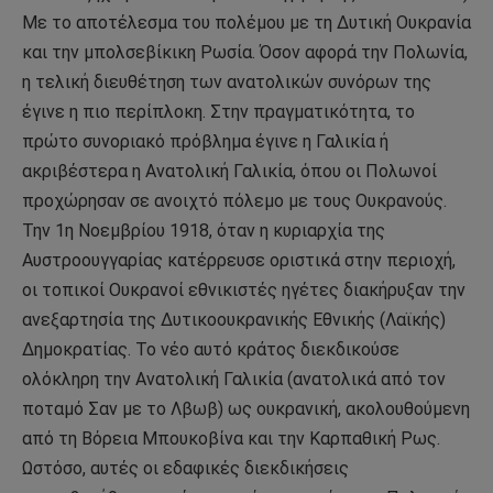
Με το αποτέλεσμα του πολέμου με τη Δυτική Ουκρανία
και την μπολσεβίκικη Ρωσία. Όσον αφορά την Πολωνία,
η τελική διευθέτηση των ανατολικών συνόρων της
έγινε η πιο περίπλοκη. Στην πραγματικότητα, το
πρώτο συνοριακό πρόβλημα έγινε η Γαλικία ή
ακριβέστερα η Ανατολική Γαλικία, όπου οι Πολωνοί
προχώρησαν σε ανοιχτό πόλεμο με τους Ουκρανούς.
Την 1η Νοεμβρίου 1918, όταν η κυριαρχία της
Αυστροουγγαρίας κατέρρευσε οριστικά στην περιοχή,
οι τοπικοί Ουκρανοί εθνικιστές ηγέτες διακήρυξαν την
ανεξαρτησία της Δυτικοουκρανικής Εθνικής (Λαϊκής)
Δημοκρατίας. Το νέο αυτό κράτος διεκδικούσε
ολόκληρη την Ανατολική Γαλικία (ανατολικά από τον
ποταμό Σαν με το Λβωβ) ως ουκρανική, ακολουθούμενη
από τη Βόρεια Μπουκοβίνα και την Καρπαθική Ρως.
Ωστόσο, αυτές οι εδαφικές διεκδικήσεις