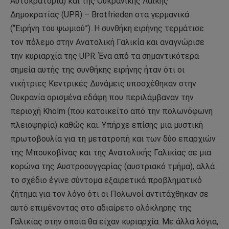
Αυτοκρατορία) και της Ουκρανικής Λαϊκής
Δημοκρατίας (UPR) – Brotfrieden στα γερμανικά
(“Ειρήνη του ψωμιού”). Η συνθήκη ειρήνης τερμάτισε
τον πόλεμο στην Ανατολική Γαλικία και αναγνώρισε
την κυριαρχία της UPR. Ένα από τα σημαντικότερα
σημεία αυτής της συνθήκης ειρήνης ήταν ότι οι
νικήτριες Κεντρικές Δυνάμεις υποσχέθηκαν στην
Ουκρανία ορισμένα εδάφη που περιλάμβαναν την
περιοχή Kholm (που κατοικείτο από την πολωνόφωνη
πλειοψηφία) καθώς και. Υπήρχε επίσης μια μυστική
πρωτοβουλία για τη μετατροπή και των δύο επαρχιών
της Μπουκοβίνας και της Ανατολικής Γαλικίας σε μια
κορώνα της Αυστροουγγαρίας (αυστριακό τμήμα), αλλά
το σχέδιο έγινε σύντομα εξαιρετικά προβληματικό
ζήτημα για τον λόγο ότι οι Πολωνοί αντιτάχθηκαν σε
αυτό επιμένοντας στο αδιαίρετο ολόκληρης της
Γαλικίας στην οποία θα είχαν κυριαρχία. Με άλλα λόγια,