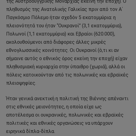
της Αυστροουγγρικής Μοναρχίας εκείνη την εποχή). Ο
πληθυσμός της Ανατολικής Γαλικίας πριν από τον Α΄
Παγκόσμιο Πόλεμο ήταν σχεδόν 5 εκατομμύρια: η
πλειονότητά του ήταν “Ουκρανοί” (3,1 εκατομμύρια),
Πολωνοί (1,1 εκατομμύρια) και Εβραίοι (620.000),
ακολουθούμενοι από διάφορες άλλες μικρές
εθνογλωσσικές κοινότητες. Οι Ουκρανοί (ό,τι κι αν
σήμαινε αυτός ο εθνικός όρος εκείνη την εποχή) είχαν
πληθυσμιακή κυριαρχία στην ύπαιθρο (χωριά), αλλά οι
πόλεις κατοικούνταν από τις πολωνικές και εβραϊκές
πλειοψηφίες.
Ήταν γενικά ανεκτική η πολιτική της Βιέννης απέναντι
στις εθνικές μειονότητες, η οποία είχε ως
αποτέλεσμα οι ουκρανικές, πολωνικές και εβραϊκές
πολιτικές και εθνικές οργανώσεις να υπάρχουν
ειρηνικά δίπλα-δίπλα.