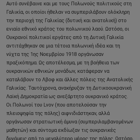
Αυτό συνέβαινε και με τους Πολωνούς πολιτικούς στη
Γαλικία, οι οποίοι ήθελαν να συμπεριλάβουν ολόκληρη
την περιοχή της Γαλικίας (δυτική και ανατολική) στο
ενιαίο εθνικό κράτος του πολωνικού λαού. Ωστόσο, οι
Ουκρανοί πολιτικοί εργάτες από τη Δυτική Γαλικία
αντιτάχθηκαν σε μια τέτοια πολωνική ιδέα και τη
νύχτα της 1ης Νοεμβρίου 1918 οργάνωσαν
πραξικόπημα. Ως αποτέλεσμα, με τη βοήθεια των
ουκρανικών εθνικών μονάδων, κατάφεραν να
καταλάβουν το Λβοφ και άλλες πόλεις της Ανατολικής
Γαλικίας. Ταυτόχρονα, ανακήρυξαν τη Δυτικοουκρανική
Λαϊκή Δημοκρατία ως ανεξάρτητο ουκρανικό κράτος.
Οι Πολωνοί του Lvov (που αποτελούσαν την
πλειοψηφία της πόλης) αιφνιδιάστηκαν, αλλά
οργάνωσαν στρατιωτική άμυνα (συμπεριλαμβανομένων
μαθητών) και σύντομα εκδίωξαν τις ουκρανικές
δυνάμεις από το μεγαλύτερο μέρος της πόλης. Ωστόσο,