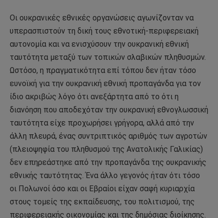
Οι ουκρανικές εθνικές οργανώσεις αγωνίζονταν να
υπερασπιστούν τη δική τους εθνοτική-περιφερειακή
αυτονομία και να ενισχύσουν την ουκρανική εθνική
ταυτότητα μεταξύ των τοπικών σλαβικών πληθυσμών.
Ωστόσο, η πραγματικότητα επί τόπου δεν ήταν τόσο
ευνοϊκή για την ουκρανική εθνική προπαγάνδα για τον
ίδιο ακριβώς λόγο ότι ανεξάρτητα από το ότι η
διανόηση που αποδεχόταν την ουκρανική εθνογλωσσική
ταυτότητα είχε προχωρήσει γρήγορα, αλλά από την
άλλη πλευρά, ένας συντριπτικός αριθμός των αγροτών
(πλειοψηφία του πληθυσμού της Ανατολικής Γαλικίας)
δεν επηρεάστηκε από την προπαγάνδα της ουκρανικής
εθνικής ταυτότητας. Ένα άλλο γεγονός ήταν ότι τόσο
οι Πολωνοί όσο και οι Εβραίοι είχαν σαφή κυριαρχία
στους τομείς της εκπαίδευσης, του πολιτισμού, της
περιφερειακής οικονομίας και της δημόσιας διοίκησης.