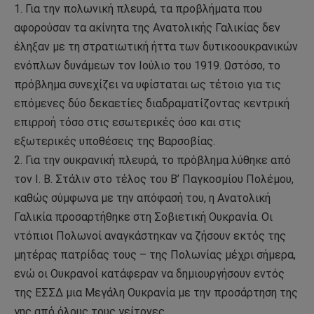
1. Για την πολωνική πλευρά, τα προβλήματα που
αφορούσαν τα ακίνητα της Ανατολικής Γαλικίας δεν
έληξαν με τη στρατιωτική ήττα των δυτικοουκρανικών
ενόπλων δυνάμεων τον Ιούλιο του 1919. Ωστόσο, το
πρόβλημα συνεχίζει να υφίσταται ως τέτοιο για τις
επόμενες δύο δεκαετίες διαδραματίζοντας κεντρική
επιρροή τόσο στις εσωτερικές όσο και στις
εξωτερικές υποθέσεις της Βαρσοβίας.
2. Για την ουκρανική πλευρά, το πρόβλημα λύθηκε από
τον Ι. Β. Στάλιν στο τέλος του Β’ Παγκοσμίου Πολέμου,
καθώς σύμφωνα με την απόφασή του, η Ανατολική
Γαλικία προσαρτήθηκε στη Σοβιετική Ουκρανία. Οι
ντόπιοι Πολωνοί αναγκάστηκαν να ζήσουν εκτός της
μητέρας πατρίδας τους – της Πολωνίας μέχρι σήμερα,
ενώ οι Ουκρανοί κατάφεραν να δημιουργήσουν εντός
της ΕΣΣΔ μια Μεγάλη Ουκρανία με την προσάρτηση της
γης από όλους τους γείτονες.