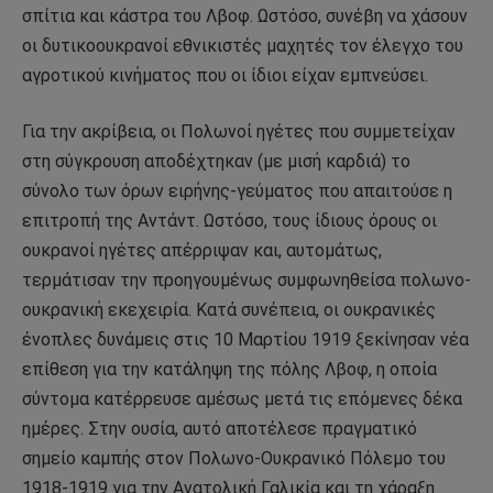
σπίτια και κάστρα του Λβοφ. Ωστόσο, συνέβη να χάσουν
οι δυτικοουκρανοί εθνικιστές μαχητές τον έλεγχο του
αγροτικού κινήματος που οι ίδιοι είχαν εμπνεύσει.
Για την ακρίβεια, οι Πολωνοί ηγέτες που συμμετείχαν
στη σύγκρουση αποδέχτηκαν (με μισή καρδιά) το
σύνολο των όρων ειρήνης-γεύματος που απαιτούσε η
επιτροπή της Αντάντ. Ωστόσο, τους ίδιους όρους οι
ουκρανοί ηγέτες απέρριψαν και, αυτομάτως,
τερμάτισαν την προηγουμένως συμφωνηθείσα πολωνο-
ουκρανική εκεχειρία. Κατά συνέπεια, οι ουκρανικές
ένοπλες δυνάμεις στις 10 Μαρτίου 1919 ξεκίνησαν νέα
επίθεση για την κατάληψη της πόλης Λβοφ, η οποία
σύντομα κατέρρευσε αμέσως μετά τις επόμενες δέκα
ημέρες. Στην ουσία, αυτό αποτέλεσε πραγματικό
σημείο καμπής στον Πολωνο-Ουκρανικό Πόλεμο του
1918-1919 για την Ανατολική Γαλικία και τη χάραξη