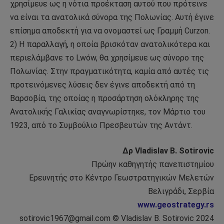
χρησίμευε ως η νότια προέκταση αυτού που πρότεινε
να είναι τα ανατολικά σύνορα της Πολωνίας. Αυτή έγινε
επίσημα αποδεκτή για να ονομαστεί ως Γραμμή Curzon.
2) Η παραλλαγή, η οποία βρισκόταν ανατολικότερα και
περιελάμβανε το Lwów, θα χρησίμευε ως σύνορο της
Πολωνίας. Στην πραγματικότητα, καμία από αυτές τις
προτεινόμενες λύσεις δεν έγινε αποδεκτή από τη
Βαρσοβία, της οποίας η προσάρτηση ολόκληρης της
Ανατολικής Γαλικίας αναγνωρίστηκε, τον Μάρτιο του
1923, από το Συμβούλιο Πρεσβευτών της Αντάντ.
Δρ Vladislav B. Sotirovic
Πρώην καθηγητής πανεπιστημίου
Ερευνητής στο Κέντρο Γεωστρατηγικών Μελετών
Βελιγράδι, Σερβία
www.geostrategy.rs
sotirovic1967@gmail.com © Vladislav B. Sotirovic 2024