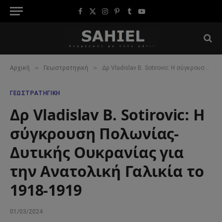
Facebook
X
Instagram
Pinterest
Tumblr
YouTube
(Twitter)
»
»
Αρχική
Γεωστρατηγική
Δρ Vladislav B. Sotirovic: Η σύγκρουση Πολωνίας-Δυτικής Ουκρανίας για την Ανατολική Γαλικία το 1918-1919
ΓΕΩΣΤΡΑΤΗΓΙΚΉ
Δρ Vladislav B. Sotirovic: Η
σύγκρουση Πολωνίας-
Δυτικής Ουκρανίας για
την Ανατολική Γαλικία το
1918-1919
01/03/2024