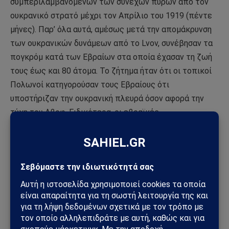
συμπεριλαμβανομένων των συνεχών πυρών από τον
ουκρανικό στρατό μέχρι τον Απρίλιο του 1919 (πέντε
μήνες). Παρ’ όλα αυτά, αμέσως μετά την απομάκρυνση
των ουκρανικών δυνάμεων από το Lvov, συνέβησαν τα
πογκρόμ κατά των Εβραίων στα οποία έχασαν τη ζωή
τους έως και 80 άτομα. Το ζήτημα ήταν ότι οι τοπικοί
Πολωνοί κατηγορούσαν τους Εβραίους ότι
υποστήριζαν την ουκρανική πλευρά όσον αφορά την
τύχη του Λβοφ. Ειδικότερα, οι εβραϊκές
παραστρατιωτικές μονάδες που ήταν οπλισμένες από
την ουκρανική πλευρά κατηγορήθηκαν από τους
Πολωνούς για αντιπολωνική πολιτική στην πόλη.
Κατά τη διάρκεια του πολέμου μεταξύ των πολωνικών
και ουκρανικών δυνάμεων για την Ανατολική Γαλικία το
1918-1919, η πολωνική πλευρά κέρδιζε σταδιακά τον
εχθρό. Για την ουκρανική πλευρά στη σύγκρουση, το