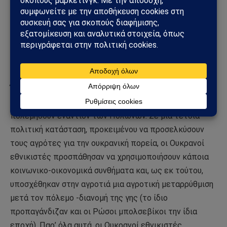
κρίσιμο πρόβλημα ήταν ότι οι δυτικοουκρανοί
πολιτικοστρατιωτικοί ηγέτες δεν κατάφεραν να
κινητοποιήσουν το μεγαλύτερο μέρος της ουκρανικής
αγροτιάς για την πορεία τους, καθώς οι αγρότες ήταν
πολύ περισσότερο απασχολημένοι με τα οικονομικά
παρά με τα πολιτικά συμφέροντα της ύπαρξής τους.
Ένα άλλο πρόβλημα/ερώτημα είναι κατά πόσο
αισθάνθηκαν καθόλου ως “Ουκρανοί” προκειμένου να
πολεμήσουν εναντίον των Πολωνών. Σε μια τέτοια
πολιτική κατάσταση, προκειμένου να προσελκύσουν
τους αγρότες για την ουκρανική πορεία, οι Ουκρανοί
εθνικιστές προσπάθησαν να χρησιμοποιήσουν κάποια
κοινωνικο-οικονομικά συνθήματα και, ως εκ τούτου,
υποσχέθηκαν στην αγροτιά μια αγροτική μεταρρύθμιση
μετά τον πόλεμο -διανομή της γης (το ίδιο
προπαγάνδιζαν και οι Ρώσοι μπολσεβίκοι την ίδια
εποχή). Παρ’ όλα αυτά, οι Ουκρανοί εθνικιστές