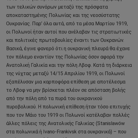
των τελικών συνόρων μεταξύ της πρόσφατα
αποκαταστημένης Πολωνίας και της νεοσύστατης
Ουκρανίας. Παρ’ όλα αυτά, από τα μέσα Μαρτίου 1919,
οι Πολωνοί ήταν αυτοί που ανέλαβαν τις στρατιωτικές
και πολιτικές πρωτοβουλίες έναντι των Ουκρανών.
Βασικά, έγινε φανερό ότι η ουκρανική πλευρά θα έχανε
τον πόλεμο εναντίον της Πολωνίας όσον αφορά την
Ανατολική Γαλικία και την πόλη Λβοφ. Κατά τη διάρκεια
της νύχτας μεταξύ 14/15 Απριλίου 1919, οι Πολωνοί
εξαπέλυσαν μια καρποφόρα επίθεση με αποτέλεσμα
το Λβοφ να μην βρίσκεται πλέον σε απόσταση βολής
από την πόλη από τα πυρά του ουκρανικού
πυροβολικού. Η πολωνική επίθεση ήταν τόσο επιτυχής
που τον Μάιο του 1919 οι Πολωνοί κατέλαβαν πολλές
άλλες πόλεις της Ανατολικής Γαλικίας (Stanislawów
στα πολωνικά ή Ivano-Frankivsk στα ουκρανικά) – που