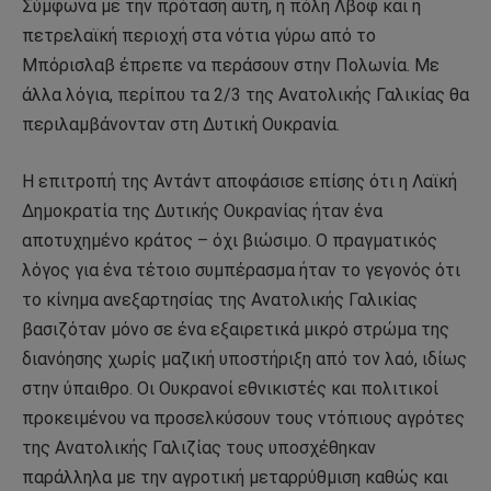
Σύμφωνα με την πρόταση αυτή, η πόλη Λβοφ και η
πετρελαϊκή περιοχή στα νότια γύρω από το
Μπόρισλαβ έπρεπε να περάσουν στην Πολωνία. Με
άλλα λόγια, περίπου τα 2/3 της Ανατολικής Γαλικίας θα
περιλαμβάνονταν στη Δυτική Ουκρανία.
Η επιτροπή της Αντάντ αποφάσισε επίσης ότι η Λαϊκή
Δημοκρατία της Δυτικής Ουκρανίας ήταν ένα
αποτυχημένο κράτος – όχι βιώσιμο. Ο πραγματικός
λόγος για ένα τέτοιο συμπέρασμα ήταν το γεγονός ότι
το κίνημα ανεξαρτησίας της Ανατολικής Γαλικίας
βασιζόταν μόνο σε ένα εξαιρετικά μικρό στρώμα της
διανόησης χωρίς μαζική υποστήριξη από τον λαό, ιδίως
στην ύπαιθρο. Οι Ουκρανοί εθνικιστές και πολιτικοί
προκειμένου να προσελκύσουν τους ντόπιους αγρότες
της Ανατολικής Γαλιζίας τους υποσχέθηκαν
παράλληλα με την αγροτική μεταρρύθμιση καθώς και