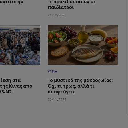
οντά στην
Τι προειδοποιούν οι
παιδίατροι
26/12/2025
ΥΓΕΊΑ
ίεση στα
Το μυστικό της μακροζωίας:
της Κίνας από
Όχι τι τρως, αλλά τι
H3-N2
αποφεύγεις
02/11/2025