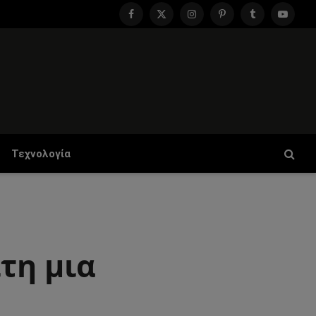
Facebook
X
Instagram
Pinterest
Tumblr
YouTu
(Twitter)
Τεχνολογία
τη μια