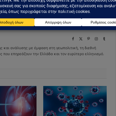
Facebook
Twitter
Pinterest
Tumblr
Facebook
X
Pinterest
Instagram
Tumbl
(Twitter)
ης και ανάλυσης με έμφαση στη γεωπολιτική, τη διεθνή
εις που επηρεάζουν την Ελλάδα και τον ευρύτερο ελληνισμό.