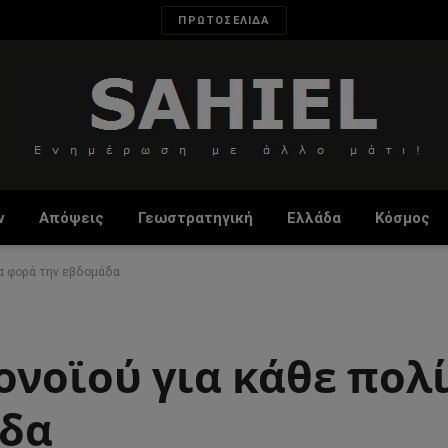
ΠΡΩΤΟΣΕΛΙΔΑ
ν
Απόψεις
Γεωστρατηγική
Ελλάδα
Κόσμος
ια φορά την εβδομάδα
νοϊού για κάθε πολί
άδα