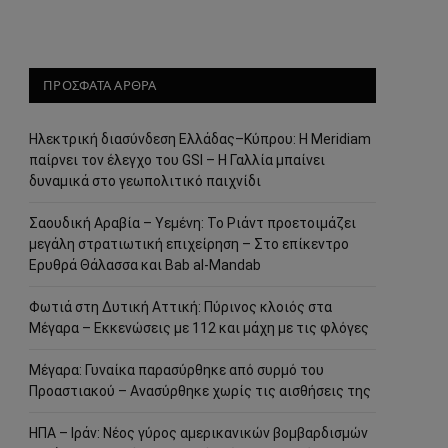
ΠΡΟΣΦΑΤΑ ΑΡΘΡΑ
Ηλεκτρική διασύνδεση Ελλάδας–Κύπρου: Η Meridiam
παίρνει τον έλεγχο του GSI – Η Γαλλία μπαίνει
δυναμικά στο γεωπολιτικό παιχνίδι
Σαουδική Αραβία – Υεμένη: Το Ριάντ προετοιμάζει
μεγάλη στρατιωτική επιχείρηση – Στο επίκεντρο
Ερυθρά Θάλασσα και Bab al-Mandab
Φωτιά στη Δυτική Αττική: Πύρινος κλοιός στα
Μέγαρα – Εκκενώσεις με 112 και μάχη με τις φλόγες
Μέγαρα: Γυναίκα παρασύρθηκε από συρμό του
Προαστιακού – Ανασύρθηκε χωρίς τις αισθήσεις της
ΗΠΑ – Ιράν: Νέος γύρος αμερικανικών βομβαρδισμών