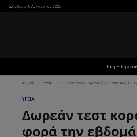
Σάββατο, 8 Αυγούστου 2026
Ροή Ειδήσεω
»
»
Αρχική
Υγεία
Δωρεάν τεστ κορονοϊού για κάθε πολίτη μ
ΥΓΕΊΑ
Δωρεάν τεστ κορο
φορά την εβδομ