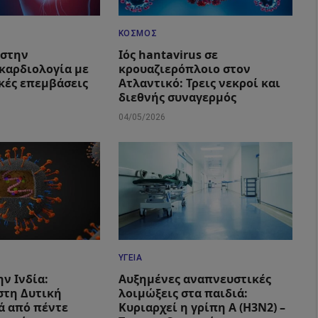
ΚΌΣΜΟΣ
 στην
Ιός hantavirus σε
καρδιολογία με
κρουαζιερόπλοιο στον
ικές επεμβάσεις
Ατλαντικό: Τρεις νεκροί και
διεθνής συναγερμός
04/05/2026
ΥΓΕΊΑ
ην Ινδία:
Αυξημένες αναπνευστικές
στη Δυτική
λοιμώξεις στα παιδιά:
ά από πέντε
Κυριαρχεί η γρίπη Α (Η3Ν2) –