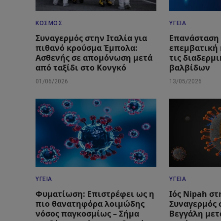
ΚΌΣΜΟΣ
ΥΓΕΊΑ
Συναγερμός στην Ιταλία για
Επανάσταση
πιθανό κρούσμα Έμπολα:
επεμβατική 
Ασθενής σε απομόνωση μετά
τις διαδερμ
από ταξίδι στο Κονγκό
βαλβίδων
01/06/2026
13/05/2026
ΥΓΕΊΑ
ΥΓΕΊΑ
Φυματίωση: Επιστρέφει ως η
Ιός Nipah στ
πιο θανατηφόρα λοιμώδης
Συναγερμός 
νόσος παγκοσμίως – Σήμα
Βεγγάλη μετ