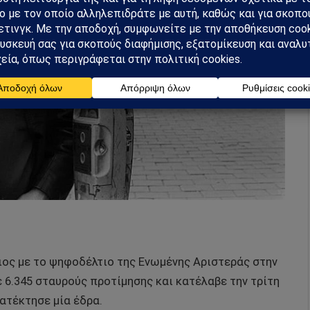
ος με το ψηφοδέλτιο της Ενωμένης Αριστεράς στην
ε 6.345 σταυρούς προτίμησης και κατέλαβε την τρίτη
ατέκτησε μία έδρα.