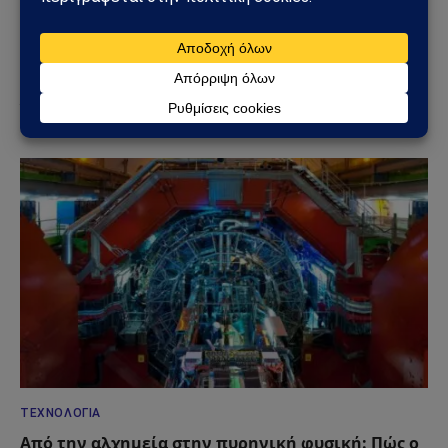
ΕΠΙΣΤΉΜΗ
Μετεωρίτης εξερράγη πάνω από τις ΗΠΑ:
Εκκωφαντικός κρότος και δονήσεις αναστάτωσαν
χιλιάδες κατοίκους
01/06/2026
ΤΕΧΝΟΛΟΓΊΑ
Από την αλχημεία στην πυρηνική φυσική: Πώς ο