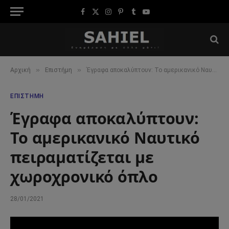
Facebook
X
Instagram
Pinterest
Tumblr
YouTube
(Twitter)
»
»
Αρχική
Επιστήμη
Έγραφα αποκαλύπτουν: Το αμερικανικό Ναυτικό πειραματίζεται με χωροχρονικό όπλο
ΕΠΙΣΤΉΜΗ
Έγραφα αποκαλύπτουν:
Το αμερικανικό Ναυτικό
πειραματίζεται με
χωροχρονικό όπλο
28/01/2021