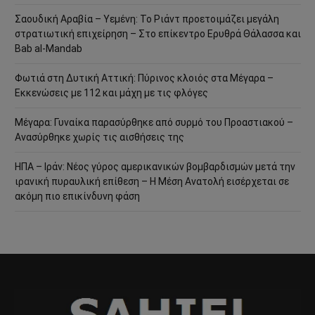
Σαουδική Αραβία – Υεμένη: Το Ριάντ προετοιμάζει μεγάλη
στρατιωτική επιχείρηση – Στο επίκεντρο Ερυθρά Θάλασσα και
Bab al-Mandab
Φωτιά στη Δυτική Αττική: Πύρινος κλοιός στα Μέγαρα –
Εκκενώσεις με 112 και μάχη με τις φλόγες
Μέγαρα: Γυναίκα παρασύρθηκε από συρμό του Προαστιακού –
Ανασύρθηκε χωρίς τις αισθήσεις της
ΗΠΑ – Ιράν: Νέος γύρος αμερικανικών βομβαρδισμών μετά την
ιρανική πυραυλική επίθεση – Η Μέση Ανατολή εισέρχεται σε
ακόμη πιο επικίνδυνη φάση