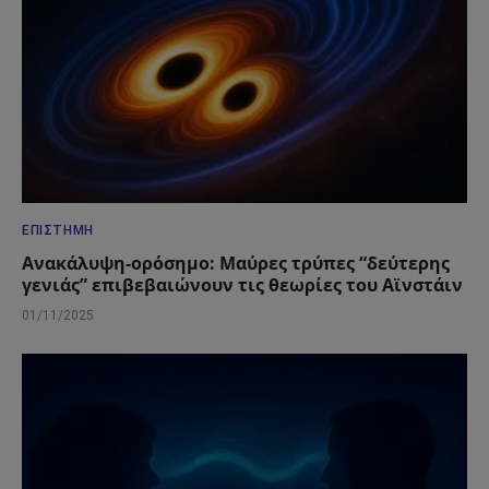
ΕΠΙΣΤΉΜΗ
Ανακάλυψη-ορόσημο: Μαύρες τρύπες “δεύτερης
γενιάς” επιβεβαιώνουν τις θεωρίες του Αϊνστάιν
01/11/2025