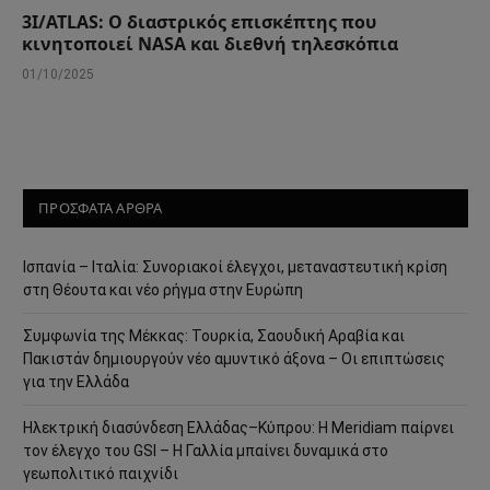
3I/ATLAS: Ο διαστρικός επισκέπτης που
κινητοποιεί NASA και διεθνή τηλεσκόπια
01/10/2025
ΠΡΟΣΦΑΤΑ ΑΡΘΡΑ
Ισπανία – Ιταλία: Συνοριακοί έλεγχοι, μεταναστευτική κρίση
στη Θέουτα και νέο ρήγμα στην Ευρώπη
Συμφωνία της Μέκκας: Τουρκία, Σαουδική Αραβία και
Πακιστάν δημιουργούν νέο αμυντικό άξονα – Οι επιπτώσεις
για την Ελλάδα
Ηλεκτρική διασύνδεση Ελλάδας–Κύπρου: Η Meridiam παίρνει
τον έλεγχο του GSI – Η Γαλλία μπαίνει δυναμικά στο
γεωπολιτικό παιχνίδι