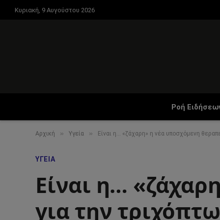
Κυριακή, 9 Αυγούστου 2026
Ροή Ειδήσεω
»
»
Αρχική
Υγεία
Είναι η… «ζάχαρη» η νέα υποσχόμενη θεραπε
ΥΓΕΊΑ
Είναι η… «ζάχαρ
για την τριχόπτω