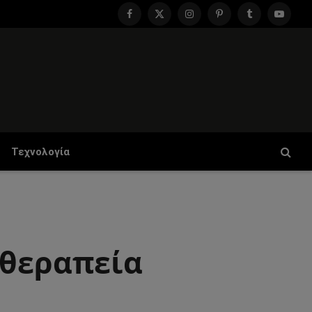
Facebook
X
Instagram
Pinterest
Tumblr
YouTu
(Twitter)
Τεχνολογία
 θεραπεία