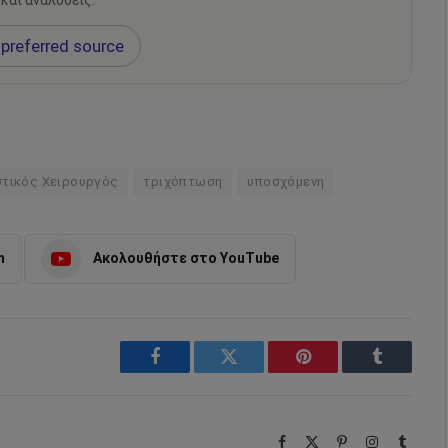
 και αναλύσεις.
preferred source
τικός Χειρουργός
τριχόπτωση
υποσχόμενη
m
Ακολουθήστε στο YouTube
Facebook
Twitter
Pinterest
Tumblr
Facebook
X
Pinterest
Instagram
Tumbl