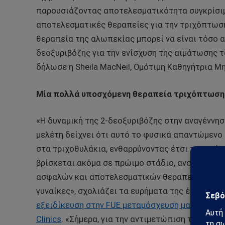
παρουσιάζοντας αποτελεσματικότητα συγκρίσιμη 
αποτελεσματικές θεραπείες για την τριχόπτωση.
θεραπεία της αλωπεκίας μπορεί να είναι τόσο 
δεοξυριβόζης για την ενίσχυση της αιμάτωσης 
δήλωσε η
Sheila
MacNeil
, Ομότιμη Καθηγήτρια Μ
Μία πολλά υποσχόμενη θεραπεία τριχόπτωση
«Η δυναμική της 2-δεοξυριβόζης στην αναγέννησ
μελέτη δείχνει ότι αυτό το φυσικά απαντώμενο
στα τριχοθυλάκια, ενθαρρύνοντας έτσι την ανάπ
βρίσκεται ακόμα σε πρώιμο στάδιο, ανοίγει νέ
ασφαλών και αποτελεσματικών θεραπειών για τ
γυναίκες», σχολιάζει τα ευρήματα της έρευνας 
εξειδίκευση στην
FUE
μεταμόσχευση μαλλιών κα
Clinics
. «Σήμερα, για την αντιμετώπιση της αλω