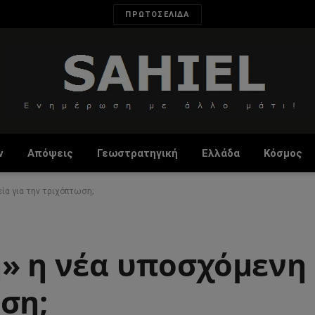
ΠΡΩΤΟΣΕΛΙΔΑ
ν
Απόψεις
Γεωστρατηγική
Ελλάδα
Κόσμος
ία για την τριχόπτωση;
η» η νέα υποσχόμενη
ση;