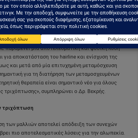
ένες θεραπείες που δρουν παρατείνοντας τη φάση
 τη ροή του αίματος στο τριχωτό της κεφαλής. Στις
P (Platelet-Rich Plasma) μεσοθεραπεία μαλλιών.
ιεί τους αυξητικούς παράγοντες στο πλάσμα αίματος
τυξη των μαλλιών και βελτιώνοντας την πυκνότητα
UE
παραμένει μία αποτελεσματική και φυσική λύση
αι για αποκατάσταση του
hairline
και ενίσχυση της
όμως και μετά από μία επιτυχημένη μεταμόσχευση
 σημαντική για τη διατήρηση των μεταμοσχευμένων
ηρητική θεραπεία είναι σημαντικό νέο για όλους
ς τριχόπτωσης», συμπληρώνει ο Δρ. Βεκρής.
ην τριχόπτωση
ηση των μαλλιών αποτελεί απόδειξη των συνεχών
βρει πιο αποτελεσματικές λύσεις για την αλωπεκία.