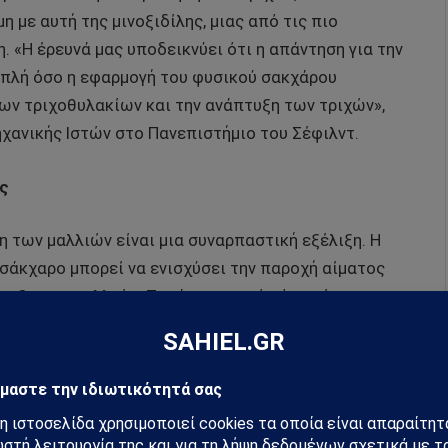
με αυτή της μινοξιδίλης, μιας από τις πιο
 «Η έρευνά μας υποδεικνύει ότι η απάντηση για την
απλή όσο η εφαρμογή του φυσικού σακχάρου
των τριχοθυλακίων και την ανάπτυξη των τριχών»,
ηχανικής Ιστών στο Πανεπιστήμιο του Σέφιλντ.
ς
η των μαλλιών είναι μια συναρπαστική εξέλιξη. Η
 σάκχαρο μπορεί να ενισχύσει την παροχή αίματος
τυξη των μαλλιών. Παρά το γεγονός ότι η έρευνα
ες προοπτικές για την ανάπτυξη ακόμη περισσότερων
ην ανδρογενετική αλωπεκία σε άντρες και
ο
Δρ. Αναστάσιος Βεκρής, Πλαστικός Χειρουργός με
ι Επιστημονικός Διευθυντής της
Advanced
Hair
πεκίας εφαρμόζουμε μινοξιδίλη, φιναστερίδη και