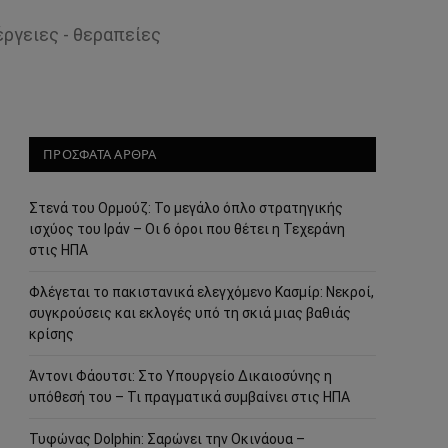
έργειες - θεραπείες
ΠΡΟΣΦΑΤΑ ΑΡΘΡΑ
Στενά του Ορμούζ: Το μεγάλο όπλο στρατηγικής
ισχύος του Ιράν – Οι 6 όροι που θέτει η Τεχεράνη
στις ΗΠΑ
Φλέγεται το πακιστανικά ελεγχόμενο Κασμίρ: Νεκροί,
συγκρούσεις και εκλογές υπό τη σκιά μιας βαθιάς
κρίσης
Άντονι Φάουτσι: Στο Υπουργείο Δικαιοσύνης η
υπόθεσή του – Τι πραγματικά συμβαίνει στις ΗΠΑ
Τυφώνας Dolphin: Σαρώνει την Οκινάουα –