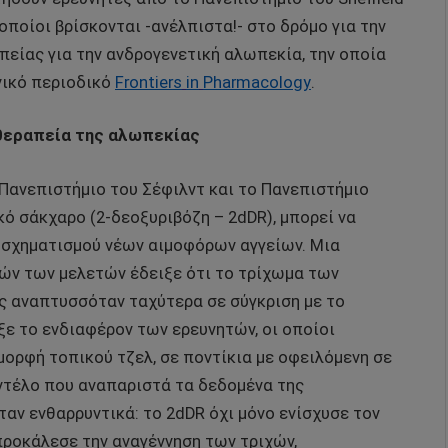
ποίοι βρίσκονται -ανέλπιστα!- στο δρόμο για την
είας για την ανδρογενετική αλωπεκία, την οποία
νικό περιοδικό
Frontiers
in
Pharmacology
.
 θεραπεία της αλωπεκίας
 Πανεπιστήμιο του Σέφιλντ και το Πανεπιστήμιο
 σάκχαρο (2-δεοξυριβόζη – 2dDR), μπορεί να
σχηματισμού νέων αιμοφόρων αγγείων. Μια
ών των μελετών έδειξε ότι το τρίχωμα των
ς αναπτυσσόταν ταχύτερα σε σύγκριση με το
ε το ενδιαφέρον των ερευνητών, οι οποίοι
μορφή τοπικού τζελ, σε ποντίκια με οφειλόμενη σε
τέλο που αναπαριστά τα δεδομένα της
αν ενθαρρυντικά: το 2dDR όχι μόνο ενίσχυσε τον
ροκάλεσε την αναγέννηση των τριχών,