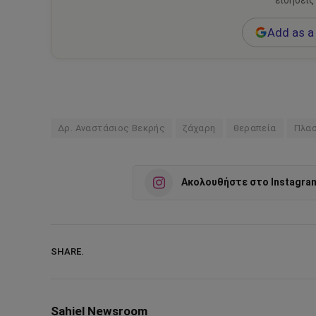
ειδήσεις
Add as a 
Δρ. Αναστάσιος Βεκρής
ζάχαρη
θεραπεία
Πλασ
Ακολουθήστε στο Instagra
SHARE.
Sahiel Newsroom