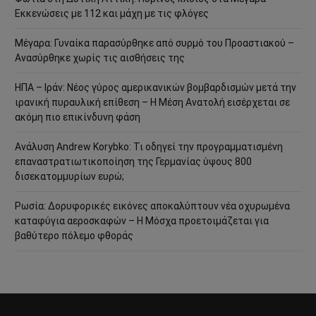
Εκκενώσεις με 112 και μάχη με τις φλόγες
Μέγαρα: Γυναίκα παρασύρθηκε από συρμό του Προαστιακού –
Ανασύρθηκε χωρίς τις αισθήσεις της
ΗΠΑ – Ιράν: Νέος γύρος αμερικανικών βομβαρδισμών μετά την
ιρανική πυραυλική επίθεση – Η Μέση Ανατολή εισέρχεται σε
ακόμη πιο επικίνδυνη φάση
Ανάλυση Andrew Korybko: Τι οδηγεί την προγραμματισμένη
επαναστρατιωτικοποίηση της Γερμανίας ύψους 800
δισεκατομμυρίων ευρώ;
Ρωσία: Δορυφορικές εικόνες αποκαλύπτουν νέα οχυρωμένα
καταφύγια αεροσκαφών – Η Μόσχα προετοιμάζεται για
βαθύτερο πόλεμο φθοράς