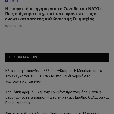
ΚΌΣΜΟΣ
Η τουρκική αφήγηση για τη Σύνοδο του ΝΑΤΟ:
Πώς η Άγκυρα επιχειρεί να εμφανιστεί ως ο
αναντικατάστατος πυλώνας της Συμμαχίας
07/07/2026
ΠΡΟΣΦΑΤΑ ΑΡΘΡΑ
Ηλεκτρική διασύνδεση Ελλάδας–Κύπρου: Η Meridiam παίρνει
τον έλεγχο του GSI – Η Γαλλία μπαίνει δυναμικά στο
γεωπολιτικό παιχνίδι
Σαουδική Αραβία – Υεμένη: Το Ριάντ προετοιμάζει μεγάλη
στρατιωτική επιχείρηση – Στο επίκεντρο Ερυθρά Θάλασσα και
Bab al-Mandab
Φωτιά στη Δυτική Αττική: Πύρινος κλοιός στα Μέγαρα –