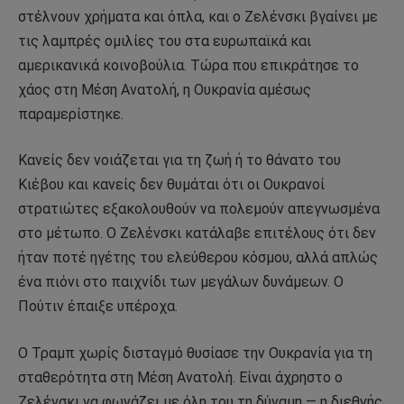
στέλνουν χρήματα και όπλα, και ο Ζελένσκι βγαίνει με
τις λαμπρές ομιλίες του στα ευρωπαϊκά και
αμερικανικά κοινοβούλια. Τώρα που επικράτησε το
χάος στη Μέση Ανατολή, η Ουκρανία αμέσως
παραμερίστηκε.
Κανείς δεν νοιάζεται για τη ζωή ή το θάνατο του
Κιέβου και κανείς δεν θυμάται ότι οι Ουκρανοί
στρατιώτες εξακολουθούν να πολεμούν απεγνωσμένα
στο μέτωπο. Ο Ζελένσκι κατάλαβε επιτέλους ότι δεν
ήταν ποτέ ηγέτης του ελεύθερου κόσμου, αλλά απλώς
ένα πιόνι στο παιχνίδι των μεγάλων δυνάμεων. Ο
Πούτιν έπαιξε υπέροχα.
Ο Τραμπ χωρίς δισταγμό θυσίασε την Ουκρανία για τη
σταθερότητα στη Μέση Ανατολή. Είναι άχρηστο ο
Ζελένσκι να φωνάζει με όλη του τη δύναμη — η διεθνής