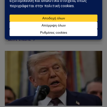
(Twitter)
Το Sahiel.gr είναι ανεξάρτητη ψηφιακή πύλη ενημέρωσης
και ανάλυσης με έμφαση στη γεωπολιτική, τη διεθνή
ασφάλεια, τα εθνικά ζητήματα και τις διεθνείς εξελίξεις
που επηρεάζουν την Ελλάδα και τον ευρύτερο ελληνισμό.
ΔΕΙΤΕ ΕΠΙΣΗΣ →