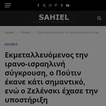
Facebook
X
Instagram
Pinterest
Tumblr
YouTube
(Twitter)
»
»
Αρχική
Κόσμος
Εκμεταλλευόμενος την ιρανο-ισραηλινή σύγκρουση, ο Πούτιν έκανε κάτι σημαντικό, ενώ ο Ζελένσκι έχασε την υποστήριξη
ΚΌΣΜΟΣ
Εκμεταλλευόμενος την
ιρανο-ισραηλινή
σύγκρουση, ο Πούτιν
έκανε κάτι σημαντικό,
ενώ ο Ζελένσκι έχασε την
υποστήριξη