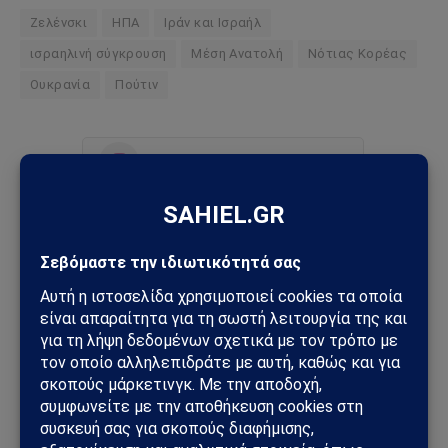
Ζελένσκι
ΗΠΑ
Ιράν και Ισραήλ
ισραηλινή σύγκρουση
Μέση Ανατολή
Νότιας Κορέας
Ουκρανία
Πούτιν
Ακολουθήστε στο Instagram
Ακολουθήστε στο YouTube
Facebook
Twitter
Pinterest
Tumblr
Sahiel Newsroom
Facebook
X
Pinterest
Instagram
Tumblr