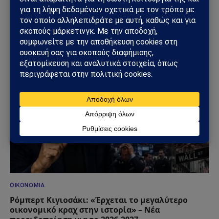
ΟΙΚΟΝΟΜΊΑ
Προειδοποίηση Στουρνάρα για τις συντάξεις: «Οι
δημόσιες παροχές δεν θα επαρκούν στο μέλλον»
18/06/2026
ΟΙΚΟΝΟΜΊΑ
Ρόμπερτ Κιγιοσάκι: «Έρχεται το μεγαλύτερο
οικονομικό κραχ στην ιστορία» – Νέα