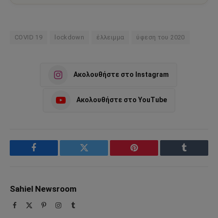
COVID 19
lockdown
έλλειμμα
ύφεση του 2020
Ακολουθήστε στο Instagram
Ακολουθήστε στο YouTube
Facebook
Twitter
Pinterest
Tumblr
Sahiel Newsroom
Facebook
X
Pinterest
Instagram
Tumblr
(Twitter)