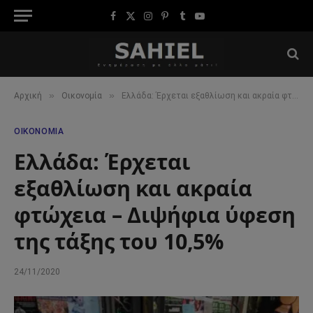
Facebook
X
Instagram
Pinterest
Tumblr
YouTube
(Twitter)
»
»
Αρχική
Οικονομία
Ελλάδα: Έρχεται εξαθλίωση και ακραία φτώχεια – Διψήφια ύφεση της τάξης του 10,5%
ΟΙΚΟΝΟΜΊΑ
Ελλάδα: Έρχεται
εξαθλίωση και ακραία
φτώχεια – Διψήφια ύφεση
της τάξης του 10,5%
24/11/2020