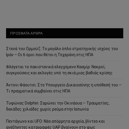
ΠΡΟΣΦΑΤΑ ΑΡΘΡΑ
Στενά του Ορμούζ: Το μεγάλο όπλο στρατηγικής ισχύος του
Ιράν – Οι 6 όροι που θέτει η Τεχεράνη στις ΗΠΑ
Φλέγεται το πακιστανικά ελεγχόμενο Κασμίρ: Νεκροί,
συγκρούσεις και εκλογές υπό τη σκιά μιας βαθιάς κρίσης
Άντονι Φάουτσι: Στο Υπουργείο Δικαιοσύνης η υπόθεσή του –
Τι πραγματικά συμβαίνει στις ΗΠΑ
Τυφώνας Dolphin: Σαρώνει την Οκινάουα – Τραυματίες,
δεκάδες χιλιάδες χωρίς ρεύμα στην Ιαπωνία
Πεντάγωνο και UFO: Νέα απόρρητα αρχεία, βίντεο και
ανεξήγητες καταγραφές UAP βγαίνουν στο φως