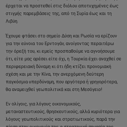
έρχεται να προστεθεί στις διόλου αποτυχημένες έως
στιγμής παρεμβάσεις της, από τη Συρία έως και τη
Λιβύη.
Έχουμε φτάσει στο σημείο Δύση και Ρωσία να ερίζουν
για την εύνοια του Ερντογάν, ανοίγοντας περαιτέρω
την όρεξή του, κι εμείς προσπαθούμε να αγνοήσουμε
ότι, είτε μας αρέσει είτε όχι, η Τουρκία έχει αναχθεί σε
περιφερειακή δύναμη κι ότι ήδη κτίζει προνομιακή
σχέση και με την Κίνα, την ανερχόμενη δεύτερη
παγκόσμια υπερδύναμη, που αργότερα ή γρηγορότερα,
θα αναμειχθεί γεωπολιτικά και στη Μεσόγειο!
Εν ολίγοις, για λόγους οικονομικούς,
μεταναστευτικούς, θρησκευτικούς, αλλά κυριότερα για
λόγους γεωπολιτικούς και στρατιωτικούς, παρά την
πίεση στην οικονομία της, η στρατηγική σημασία της