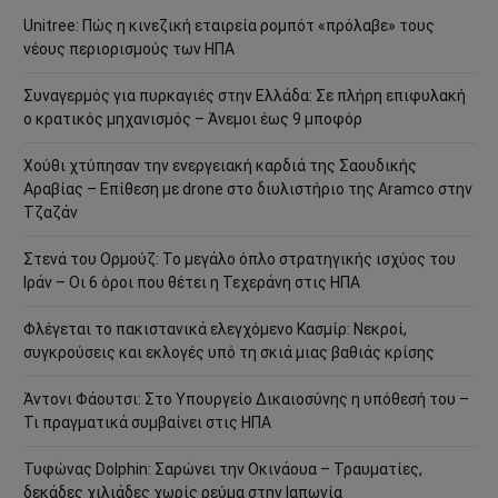
Unitree: Πώς η κινεζική εταιρεία ρομπότ «πρόλαβε» τους
νέους περιορισμούς των ΗΠΑ
Συναγερμός για πυρκαγιές στην Ελλάδα: Σε πλήρη επιφυλακή
ο κρατικός μηχανισμός – Άνεμοι έως 9 μποφόρ
Χούθι χτύπησαν την ενεργειακή καρδιά της Σαουδικής
Αραβίας – Επίθεση με drone στο διυλιστήριο της Aramco στην
Τζαζάν
Στενά του Ορμούζ: Το μεγάλο όπλο στρατηγικής ισχύος του
Ιράν – Οι 6 όροι που θέτει η Τεχεράνη στις ΗΠΑ
Φλέγεται το πακιστανικά ελεγχόμενο Κασμίρ: Νεκροί,
συγκρούσεις και εκλογές υπό τη σκιά μιας βαθιάς κρίσης
Άντονι Φάουτσι: Στο Υπουργείο Δικαιοσύνης η υπόθεσή του –
Τι πραγματικά συμβαίνει στις ΗΠΑ
Τυφώνας Dolphin: Σαρώνει την Οκινάουα – Τραυματίες,
δεκάδες χιλιάδες χωρίς ρεύμα στην Ιαπωνία