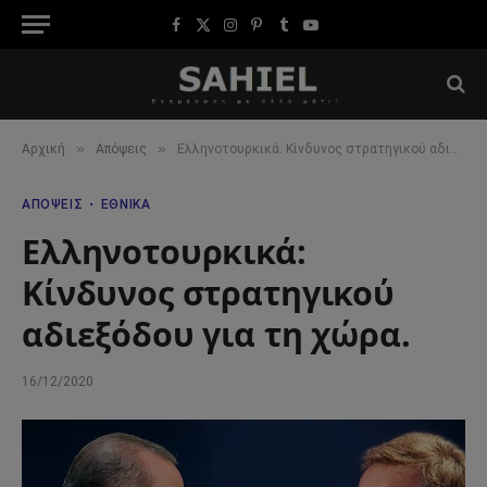
Facebook
X
Instagram
Pinterest
Tumblr
YouTube
(Twitter)
»
»
Αρχική
Απόψεις
Ελληνοτουρκικά: Κίνδυνος στρατηγικού αδιεξόδου για τη χώρα.
ΑΠΌΨΕΙΣ
ΕΘΝΙΚΆ
Ελληνοτουρκικά:
Κίνδυνος στρατηγικού
αδιεξόδου για τη χώρα.
16/12/2020