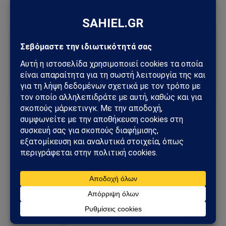
Ακολούθησε το Sahiel στο Google News
Πρόσθεσε το Sahiel ως προτιμώμενη πηγή για να λαμβάνεις
πρώτος τις σημαντικότερες ειδήσεις και αναλύσεις.
Add as a preferred source
Oruc Reis
Γαλάζια Πατρίδα
Ελλάδα
Ερντογάν
Κυριάκος Μητσοτάκης
Ακολουθήστε στο Instagram
Ακολουθήστε στο YouTube