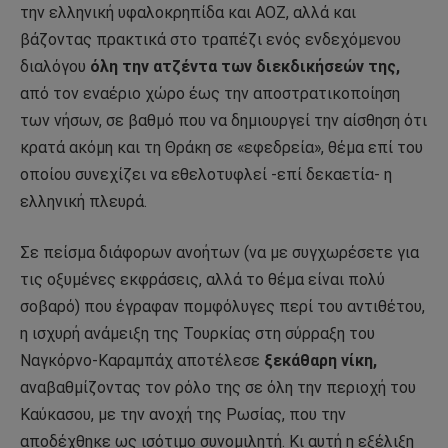
την ελληνική υφαλοκρηπίδα και ΑΟΖ, αλλά και
βάζοντας πρακτικά στο τραπέζι ενός ενδεχόμενου
διαλόγου
όλη την ατζέντα των διεκδικήσεών της,
από τον εναέριο χώρο έως την αποστρατικοποίηση
των νήσων, σε βαθμό που να δημιουργεί την αίσθηση ότι
κρατά ακόμη και τη Θράκη σε «εφεδρεία», θέμα επί του
οποίου συνεχίζει να εθελοτυφλεί -επί δεκαετία- η
ελληνική πλευρά.
Σε πείσμα διάφορων ανοήτων (να με συγχωρέσετε για
τις οξυμένες εκφράσεις, αλλά το θέμα είναι πολύ
σοβαρό) που έγραφαν πομφόλυγες περί του αντιθέτου,
η ισχυρή ανάμειξη της Τουρκίας στη σύρραξη του
Ναγκόρνο-Καραμπάχ αποτέλεσε
ξεκάθαρη νίκη,
αναβαθμίζοντας τον ρόλο της σε όλη την περιοχή του
Καύκασου, με την ανοχή της Ρωσίας, που την
αποδέχθηκε ως ισότιμο συνομιλητή. Κι αυτή η εξέλιξη