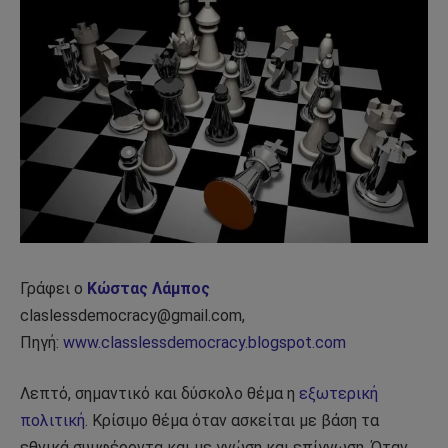
Γράφει ο
Κώστας Λάμπος
claslessdemocracy@gmail.com,
Πηγή:
www.classlessdemocracy.blogspot.com
Λεπτό, σημαντικό και δύσκολο θέμα η
εξωτερική
πολιτική
. Κρίσιμο θέμα όταν ασκείται με βάση τα
εθνικά συμφέροντα και με γνώση και επίγνωση. Όταν