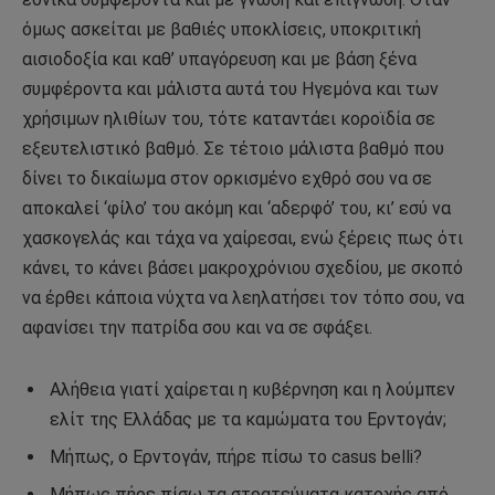
όμως ασκείται με βαθιές υποκλίσεις, υποκριτική
αισιοδοξία και καθ’ υπαγόρευση και με βάση ξένα
συμφέροντα και μάλιστα αυτά του Ηγεμόνα και των
χρήσιμων ηλιθίων του, τότε καταντάει κοροϊδία σε
εξευτελιστικό βαθμό. Σε τέτοιο μάλιστα βαθμό που
δίνει το δικαίωμα στον ορκισμένο εχθρό σου να σε
αποκαλεί ‘φίλο’ του ακόμη και ‘αδερφό’ του, κι’ εσύ να
χασκογελάς και τάχα να χαίρεσαι, ενώ ξέρεις πως ότι
κάνει, το κάνει βάσει μακροχρόνιου σχεδίου, με σκοπό
να έρθει κάποια νύχτα να λεηλατήσει τον τόπο σου, να
αφανίσει την πατρίδα σου και να σε σφάξει.
Αλήθεια γιατί χαίρεται η κυβέρνηση και η λούμπεν
ελίτ της Ελλάδας με τα καμώματα του Ερντογάν;
Μήπως, ο Ερντογάν, πήρε πίσω το casus belli?
Μήπως πήρε πίσω τα στρατεύματα κατοχής από