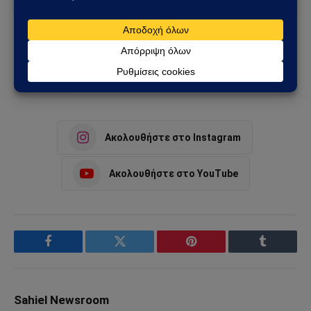
Ελλάδα
Ελληνική
εξωτερική
Κώστας Λάμπος
πολιτική
Ακολουθήστε στο Instagram
Ακολουθήστε στο YouTube
Facebook
Twitter
Pinterest
Tumblr
Sahiel Newsroom