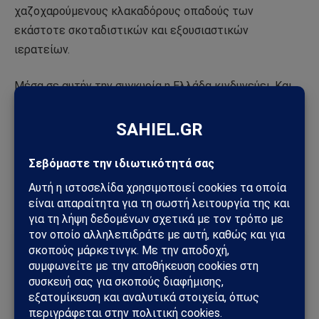
χαζοχαρούμενους κλακαδόρους οπαδούς των
εκάστοτε σκοταδιστικών και εξουσιαστικών
ιερατείων.
Μέσα σε αυτήν την συγκυρία η Ελλάδα κινδυνεύει. Και
κινδυνεύει όχι τόσο από άσπονδους φίλους και
ορκισμένους εχθρούς, όσο από την αφέλειά μας που
μας κάνει πάντα ευκολόπιστους και πάντα
προδομένους. Η καμπάνα χτυπάει τώρα πιο δυνατά
από ποτέ για την Ελλάδα και τον Ελληνισμό.
Ακολούθησε το Sahiel στο Google News
Πρόσθεσε το Sahiel ως προτιμώμενη πηγή για να λαμβάνεις
πρώτος τις σημαντικότερες ειδήσεις και αναλύσεις.
Add as a preferred source