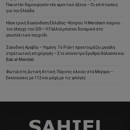
Πακιστάν δημιουργούν νέο αμυντικό άξονα – Οι επιπτώσεις
για την Ελλάδα
Ηλεκτρική διασύνδεση Ελλάδας–Κύπρου: Η Meridiam παίρνει
τον έλεγχο του GSI – Η Γαλλία μπαίνει δυναμικά στο
γεωπολιτικό παιχνίδι
Σαουδική Αραβία – Υεμένη: Το Ριάντ προετοιμάζει μεγάλη
στρατιωτική επιχείρηση – Στο επίκεντρο Ερυθρά Θάλασσα και
Bab al-Mandab
Φωτιά στη Δυτική Αττική: Πύρινος κλοιός στα Μέγαρα –
Εκκενώσεις με 112 και μάχη με τις φλόγες