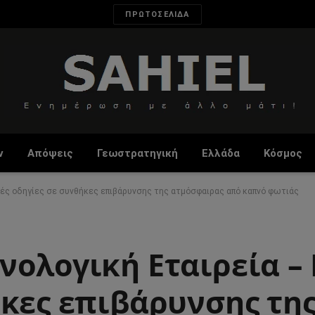
ΠΡΩΤΟΣΕΛΙΔΑ
ν
Απόψεις
Γεωστρατηγική
Ελλάδα
Κόσμος
κές οδηγίες σε συνθήκες επιβάρυνσης της ατμόσφαιρας από καπνό φωτιάς
νολογική Εταιρεία –
ήκες επιβάρυνσης τη