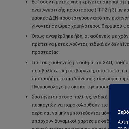
Εφ΄ όσον η μετακίνηση κρίνεται απαραίτητη
αναπνευστικής προστασίας (FFP2 ή 3) με κα
μάσκες ΔΕΝ προστατεύουν από την εισπνοή 
γίνονται σε ώρες χαμηλότερου θερμικού φο
Όπως αναφέρθηκε ήδη, οι ασθενείς με χρόν
πρέπει να μετακινούνται, ειδικά αν δεν εί
προστασίας.
Για τους ασθενείς με άσθμα και ΧΑΠ, παθή
περιβαλλοντική επιβάρυνση, απαιτείται η 
οποιασδήποτε επιδείνωσης των συμπτωμάτ
Πνευμονολόγο με σκοπό την προσαρμογή τη
Συστήνεται στους πολίτες, ειδικά τις ημέ
πυρκαγιών, να παρακολουθούν τις ανακοιν
αέρα και να μην εμπιστεύονται μόνο την οσ
υπάρχουν δυναμικοί χάρτες με δεδομένα α