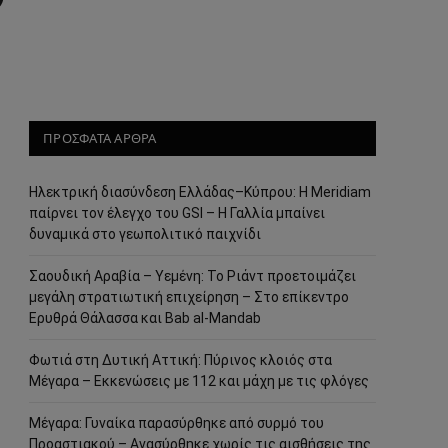
ΠΡΟΣΦΑΤΑ ΑΡΘΡΑ
Ηλεκτρική διασύνδεση Ελλάδας–Κύπρου: Η Meridiam
παίρνει τον έλεγχο του GSI – Η Γαλλία μπαίνει
δυναμικά στο γεωπολιτικό παιχνίδι
Σαουδική Αραβία – Υεμένη: Το Ριάντ προετοιμάζει
μεγάλη στρατιωτική επιχείρηση – Στο επίκεντρο
Ερυθρά Θάλασσα και Bab al-Mandab
Φωτιά στη Δυτική Αττική: Πύρινος κλοιός στα
Μέγαρα – Εκκενώσεις με 112 και μάχη με τις φλόγες
Μέγαρα: Γυναίκα παρασύρθηκε από συρμό του
Προαστιακού – Ανασύρθηκε χωρίς τις αισθήσεις της