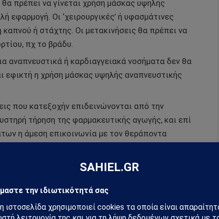
 θα πρέπει να γίνεται χρήση μάσκας υψηλής
λή εφαρμογή. Οι ‘χειρουργικές’ ή υφασμάτινες
καπνού ή στάχτης. Οι μετακινήσεις θα πρέπει να
ρτίου, πχ το βράδυ.
ια αναπνευστικά ή καρδιαγγειακά νοσήματα δεν θα
ναι εφικτή η χρήση μάσκας υψηλής αναπνευστικής
σεις που κατεξοχήν επιδεινώνονται από την
αυστηρή τήρηση της φαρμακευτικής αγωγής, και επί
ων η άμεση επικοινωνία με τον θεράποντα
ς αγωγής.
ρες με ιδιαίτερη επιβάρυνση της ατμόσφαιρας λόγω
ώσεις των επίσημων φορέων για την ποιότητα της
μή και την όραση τους. Επίσης στο διαδίκτυο
τμοσφαιρικής ρύπανσης (κυρίως ΡΜ2.5) που