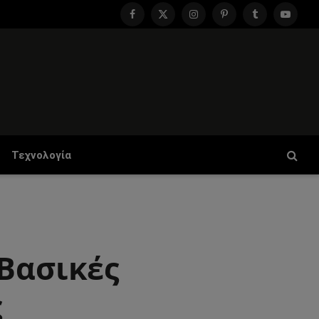
Facebook
X
Instagram
Pinterest
Tumblr
YouTu
(Twitter)
Τεχνολογία
 Βασικές
ς