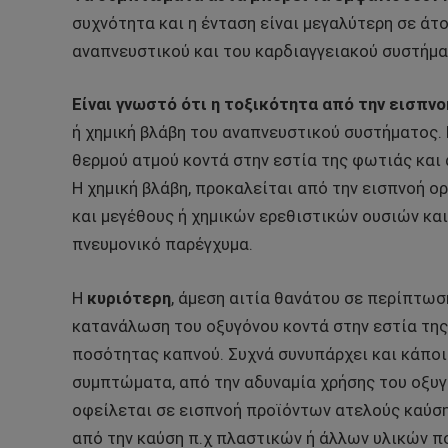
συχνότητα και η ένταση είναι μεγαλύτερη σε άτ
αναπνευστικού και του καρδιαγγειακού συστήμα
Είναι γνωστό ότι η τοξικότητα από την εισπν
ή χημική βλάβη του αναπνευστικού συστήματος. 
θερμού ατμού κοντά στην εστία της φωτιάς κα
Η χημική βλάβη, προκαλείται από την εισπνοή 
και μεγέθους ή χημικών ερεθιστικών ουσιών και
πνευμονικό παρέγχυμα.
Η
κυριότερη
, άμεση αιτία θανάτου σε περίπτωσ
κατανάλωση του οξυγόνου κοντά στην εστία της
ποσότητας καπνού. Συχνά συνυπάρχει και κάποι
συμπτώματα, από την αδυναμία χρήσης του οξυγ
οφείλεται σε εισπνοή προϊόντων ατελούς καύση
από την καύση π.χ πλαστικών ή άλλων υλικών π