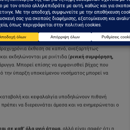
τικά αναφέρονται η ιστοσελίδα του Υπουργείου
ελίδα της Ευρωπαϊκής πλατφόρμας μετρήσεων
ραχυχρόνια έκθεση σε καπνό
βραχυχρόνια έκθεση σε καπνό, ανεξαρτήτως
αι εκδηλώνονται με ρινίτιδα (
ρινική συμφόρηση,
ρυγγα. Μπορεί επίσης να εμφανισθεί βήχας που
πό την ύπαρξη υποκείμενου νοσήματος μπορεί να
 καταβολή και κεφαλαλγία υποδηλώνουν πιθανή
 πρέπει να διερευνάται άμεσα και να ενημερώνεται ο
ι σε καθ’ όλα υγιή άτομα,
αλλά είναι σαφές ότι η