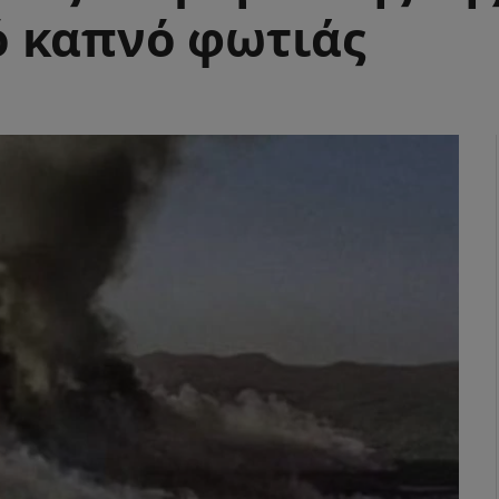
ό καπνό φωτιάς