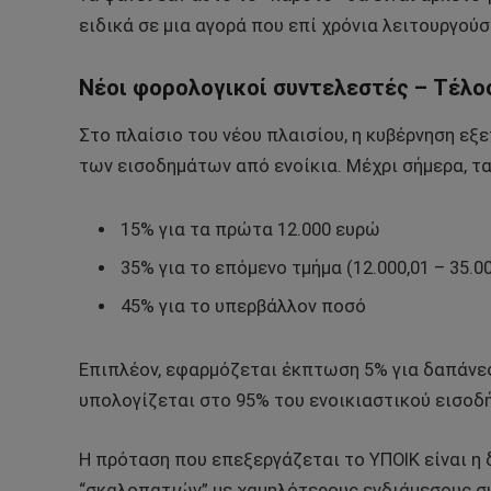
ειδικά σε μια αγορά που επί χρόνια λειτουργού
Νέοι φορολογικοί συντελεστές – Τέλ
Στο πλαίσιο του νέου πλαισίου, η κυβέρνηση εξ
των εισοδημάτων από ενοίκια. Μέχρι σήμερα, τα
15% για τα πρώτα 12.000 ευρώ
35% για το επόμενο τμήμα (12.000,01 – 35.0
45% για το υπερβάλλον ποσό
Επιπλέον, εφαρμόζεται έκπτωση 5% για δαπάνες
υπολογίζεται στο 95% του ενοικιαστικού εισοδ
Η πρόταση που επεξεργάζεται το ΥΠΟΙΚ είναι 
“σκαλοπατιών” με χαμηλότερους ενδιάμεσους συ