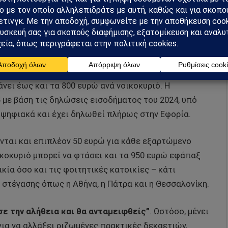
ς εποπτείας στην ιδιωτική ιδιοκτησία και στη
υ 800 ευρώ + μπόνους για παιδιά
 τις αντιδράσεις, η κυβέρνηση εισάγει ένα ισχυρό
νει έως και τα 800 ευρώ ανά νοικοκυριό. Η
 με βάση τις δηλώσεις εισοδήματος του 2024, υπό
 ψηφιακά και έχει δηλωθεί πλήρως στην Εφορία.
νται και επιπλέον 50 ευρώ για κάθε εξαρτώμενο
οικοκυριό μπορεί να φτάσει και τα 950 ευρώ εφάπαξ
κία όσο και τις φοιτητικές κατοικίες – κάτι
 στέγασης όπως η Αθήνα, η Πάτρα και η Θεσσαλονίκη.
ε την αλήθεια και θα ανταμειφθείς”
. Ωστόσο, μένει
 για να αλλάξει ριζωμένες πρακτικές δεκαετιών,