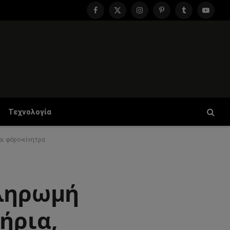
Facebook
X
Instagram
Pinterest
Tumblr
YouTu
(Twitter)
Τεχνολογία
αι φόρο-κίνητρα
πληρωμή
ήρια,