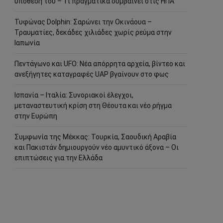
υπόθεσή του – Τι πραγματικά συμβαίνει στις ΗΠΑ
Τυφώνας Dolphin: Σαρώνει την Οκινάουα –
Τραυματίες, δεκάδες χιλιάδες χωρίς ρεύμα στην
Ιαπωνία
Πεντάγωνο και UFO: Νέα απόρρητα αρχεία, βίντεο και
ανεξήγητες καταγραφές UAP βγαίνουν στο φως
Ισπανία – Ιταλία: Συνοριακοί έλεγχοι,
μεταναστευτική κρίση στη Θέουτα και νέο ρήγμα
στην Ευρώπη
Συμφωνία της Μέκκας: Τουρκία, Σαουδική Αραβία
και Πακιστάν δημιουργούν νέο αμυντικό άξονα – Οι
επιπτώσεις για την Ελλάδα