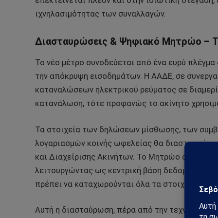
επεκτείνεται πλέον και στην ιδιωτική στέγαση,
ιχνηλασιμότητας των συναλλαγών.
Διασταυρώσεις & Ψηφιακό Μητρώο – Τ
Το νέο μέτρο συνοδεύεται από ένα ευρύ πλέγμ
την απόκρυψη εισοδημάτων. Η ΑΑΔΕ, σε συνεργα
καταναλώσεων ηλεκτρικού ρεύματος σε διαμερίσ
κατανάλωση, τότε προφανώς το ακίνητο χρησιμο
Τα στοιχεία των δηλώσεων μίσθωσης, των συμ
λογαριασμών κοινής ωφελείας θα διασταυρώνον
και Διαχείρισης Ακινήτων. Το Μητρώο αυτό αναμ
λειτουργώντας ως κεντρική βάση δεδομένων για 
πρέπει να καταχωρούνται όλα τα στοιχεία: μισθ
Αυτή η διασταύρωση, πέρα από την τεχνική και 