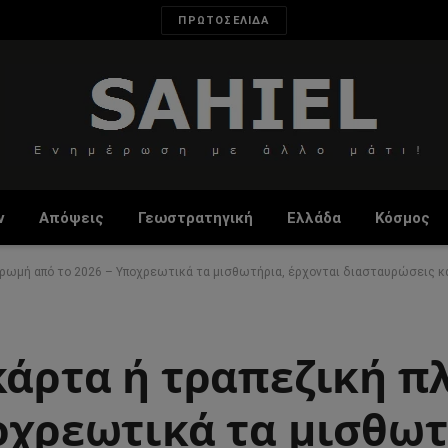
ΠΡΩΤΟΣΕΛΙΔΑ
ν
Απόψεις
Γεωστρατηγική
Ελλάδα
Κόσμος
ληρωμή από το 2026 – Υποχρεωτικά τα μισθωτήρια, έρχονται διασταυρώσεις κ
 κάρτα ή τραπεζική 
οχρεωτικά τα μισθωτ