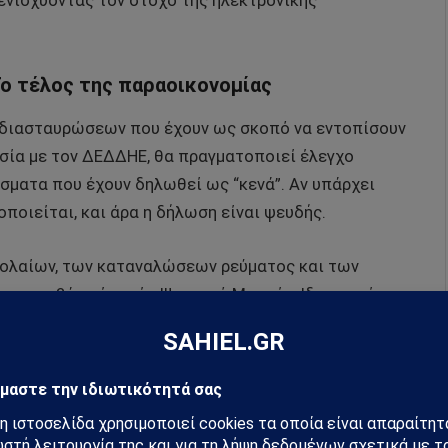
 ενισχύοντας τον στόχο της ηλεκτρονικής
ο τέλος της παραοικονομίας
α διασταυρώσεων που έχουν ως σκοπό να εντοπίσουν
σία με τον ΔΕΔΔΗΕ, θα πραγματοποιεί έλεγχο
ματα που έχουν δηλωθεί ως “κενά”. Αν υπάρχει
ποιείται, και άρα η δήλωση είναι ψευδής.
βολαίων, των καταναλώσεων ρεύματος και των
ται με βάση ένα νέο Ψηφιακό Μητρώο Ιδιοκτησίας
ένεται να τεθεί σε πλήρη λειτουργία μέσα στο 2025,
κάθε ιδιοκτήτη και ακίνητο, εντός της οποίας θα
ωτήρια, δηλώσεις, κατανάλωση ενέργειας, κ.λπ.
οικονομική της διάσταση, φέρνει στο προσκήνιο και