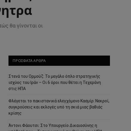
νητρα
ώς θα γίνονται οι
ΠΡΟΣΦΑΤΑ ΑΡΘΡΑ
Στενά του Ορμούζ: Το μεγάλο όπλο στρατηγικής
ισχύος του Ιράν – Οι 6 όροι που θέτει η Τεχεράνη
στις ΗΠΑ
Φλέγεται το πακιστανικά ελεγχόμενο Κασμίρ: Νεκροί,
συγκρούσεις και εκλογές υπό τη σκιά μιας βαθιάς
κρίσης
Άντονι Φάουτσι: Στο Υπουργείο Δικαιοσύνης η