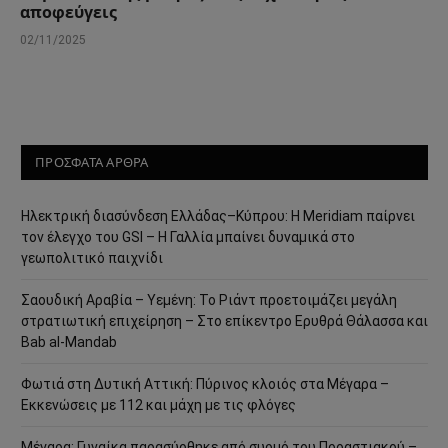
αποφεύγεις
02/11/2025
ΠΡΟΣΦΑΤΑ ΑΡΘΡΑ
Ηλεκτρική διασύνδεση Ελλάδας–Κύπρου: Η Meridiam παίρνει
τον έλεγχο του GSI – Η Γαλλία μπαίνει δυναμικά στο
γεωπολιτικό παιχνίδι
Σαουδική Αραβία – Υεμένη: Το Ριάντ προετοιμάζει μεγάλη
στρατιωτική επιχείρηση – Στο επίκεντρο Ερυθρά Θάλασσα και
Bab al-Mandab
Φωτιά στη Δυτική Αττική: Πύρινος κλοιός στα Μέγαρα –
Εκκενώσεις με 112 και μάχη με τις φλόγες
Μέγαρα: Γυναίκα παρασύρθηκε από συρμό του Προαστιακού –