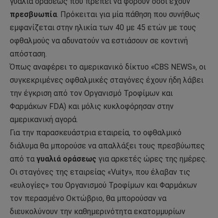
γυαλιά οράσεως που πρέπει να φορούν όσοι έχουν
πρεσβυωπία
. Πρόκειται για μία πάθηση που συνήθως
εμφανίζεται στην ηλικία των 40 με 45 ετών με τους
οφθαλμούς να αδυνατούν να εστιάσουν σε κοντινή
απόσταση.
Όπως αναφέρει το αμερικανικό δίκτυο «CBS NEWS», οι
συγκεκριμένες οφθαλμικές σταγόνες έχουν ήδη λάβει
την έγκριση από τον Οργανισμό Τροφίμων και
Φαρμάκων FDA) και μόλις κυκλοφόρησαν στην
αμερικανική αγορά.
Για την παρασκευάστρια εταιρεία, το οφθαλμικό
διάλυμα θα μπορούσε να απαλλάξει τους πρεσβύωπες
από τα
γυαλιά οράσεως
για αρκετές ώρες της ημέρες.
Οι σταγόνες της εταιρείας «Vuity», που έλαβαν τις
«ευλογίες» του Οργανισμού Τροφίμων και Φαρμάκων
τον περασμένο Οκτώβριο, θα μπορούσαν να
διευκολύνουν την καθημερινότητα εκατομμυρίων