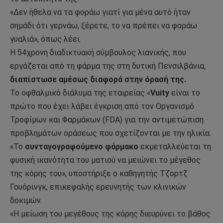
«Δεν ήθελα να τα φοράω γιατί για μένα αυτό ήταν
σημάδι ότι γερνάω, ξέρετε, το να πρέπει να φοράω
γυαλιά», όπως λέει.
Η 54χρονη διαδικτυακή σύμβουλος λιανικής, που
εργάζεται από τη φάρμα της στη δυτική Πενσιλβάνια,
διαπίστωσε αμέσως διαφορά στην όρασή της.
Το οφθαλμικό διάλυμα της εταιρείας «
Vuity
είναι το
πρώτο που έχει λάβει έγκριση από τον Οργανισμό
Τροφίμων και Φαρμάκων (FDA) για την αντιμετώπιση
προβλημάτων οράσεως που σχετίζονται με την ηλικία.
«Το
συνταγογραφούμενο φάρμακο
εκμεταλλεύεται τη
φυσική ικανότητα του ματιού να μειώνει το μέγεθος
της κόρης του», υποστήριξε ο καθηγητής Τζορτζ
Γουόρινγκ, επικεφαλής ερευνητής των κλινικών
δοκιμών.
«Η μείωση του μεγέθους της κόρης διευρύνει το βάθος