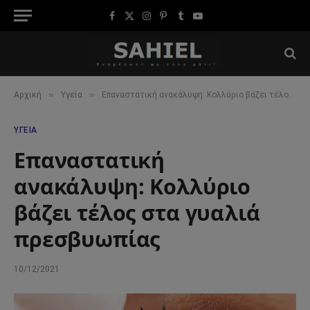
Facebook
X
Instagram
Pinterest
Tumblr
YouTube
(Twitter)
»
»
Αρχική
Υγεία
Επαναστατική ανακάλυψη: Κολλύριο βάζει τέλος στα γυαλιά πρεσβυωπίας
ΥΓΕΊΑ
Επαναστατική
ανακάλυψη: Κολλύριο
βάζει τέλος στα γυαλιά
πρεσβυωπίας
10/12/2021