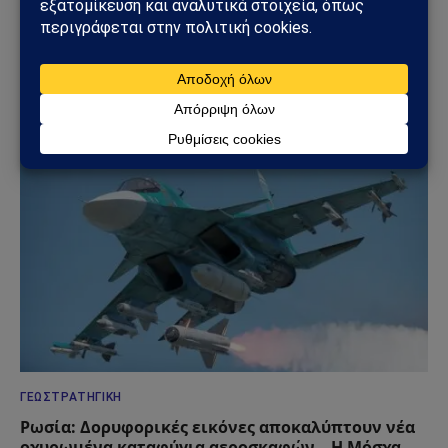
ΓΕΩΣΤΡΑΤΗΓΙΚΉ
Συμφωνία της Μέκκας: Τουρκία, Σαουδική Αραβία
και Πακιστάν δημιουργούν νέο αμυντικό άξονα –
Οι επιπτώσεις για την Ελλάδα
08/08/2026
ΓΕΩΣΤΡΑΤΗΓΙΚΉ
Ρωσία: Δορυφορικές εικόνες αποκαλύπτουν νέα
οχυρωμένα καταφύγια αεροσκαφών – Η Μόσχα