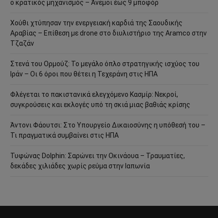
ο κρατικός μηχανισμός – Άνεμοι έως 9 μποφόρ
Χούθι χτύπησαν την ενεργειακή καρδιά της Σαουδικής
Αραβίας – Επίθεση με drone στο διυλιστήριο της Aramco στην
Τζαζάν
Στενά του Ορμούζ: Το μεγάλο όπλο στρατηγικής ισχύος του
Ιράν – Οι 6 όροι που θέτει η Τεχεράνη στις ΗΠΑ
Φλέγεται το πακιστανικά ελεγχόμενο Κασμίρ: Νεκροί,
συγκρούσεις και εκλογές υπό τη σκιά μιας βαθιάς κρίσης
Άντονι Φάουτσι: Στο Υπουργείο Δικαιοσύνης η υπόθεσή του –
Τι πραγματικά συμβαίνει στις ΗΠΑ
Τυφώνας Dolphin: Σαρώνει την Οκινάουα – Τραυματίες,
δεκάδες χιλιάδες χωρίς ρεύμα στην Ιαπωνία