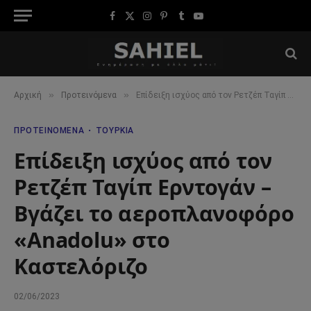
Facebook
X
Instagram
Pinterest
Tumblr
YouTube
(Twitter)
»
»
Αρχική
Προτεινόμενα
Επίδειξη ισχύος από τον Ρετζέπ Ταγίπ Ερντογάν – Βγάζει το αεροπλανοφόρο «Anadolu» στο Καστελόριζο
ΠΡΟΤΕΙΝΌΜΕΝΑ
ΤΟΥΡΚΊΑ
Επίδειξη ισχύος από τον
Ρετζέπ Ταγίπ Ερντογάν –
Βγάζει το αεροπλανοφόρο
«Anadolu» στο
Καστελόριζο
02/06/2023