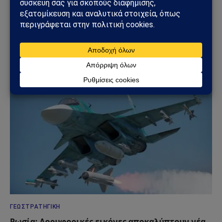
ΑΠΌΨΕΙΣ
Ανάλυση Andrew Korybko: Τι οδηγεί την
προγραμματισμένη επαναστρατιωτικοποίηση
της Γερμανίας ύψους 800 δισεκατομμυρίων ευρώ;
31/07/2026
ΓΕΩΣΤΡΑΤΗΓΙΚΉ
Ρωσία: Δορυφορικές εικόνες αποκαλύπτουν νέα