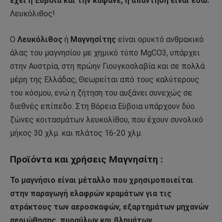
έχει η Έύβοια και την κάψανε, η απάντηση είναι εδώ:
Λευκόλιθος!
Ο
Λευκόλιθος
ή
Μαγνησίτης
είναι ορυκτό ανθρακικό
άλας του μαγνησίου με χημικό τύπο MgCO3, υπάρχει
στην Αυστρία, στη πρώην Γιουγκοσλαβία και σε πολλά
μέρη της Ελλάδας, Θεωρείται από τους καλύτερους
του κόσμου, ενώ η ζήτηση του αυξάνει συνεχώς σε
διεθνές επίπεδο. Στη Βόρεια Εύβοια υπάρχουν δύο
ζώνες κοιτασμάτων λευκολίθου, που έχουν συνολικό
μήκος 30 χλμ. και πλάτος 16-20 χλμ.
Προϊόντα και χρήσεις Μαγνησίτη :
Το μαγνήσιο είναι μέταλλο που χρησιμοποιείται
στην παραγωγή ελαφρών κραμάτων για τις
ατράκτους των αεροσκαφών, εξαρτημάτων μηχανών
αεριώθησης, πυραύλων και βλημάτων,