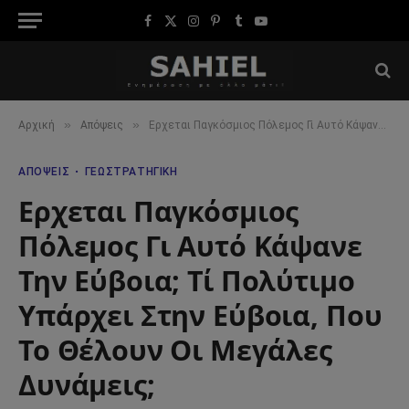
Facebook
X
Instagram
Pinterest
Tumblr
YouTube
(Twitter)
»
»
Αρχική
Απόψεις
Ερχεται Παγκόσμιος Πόλεμος Γι Αυτό Κάψανε Την Εύβοια; Τί Πολύτιμο Υπάρχει Στην Εύβοια, Που Το Θέλουν Οι Μεγάλες Δυνάμεις;
ΑΠΌΨΕΙΣ
ΓΕΩΣΤΡΑΤΗΓΙΚΉ
Ερχεται Παγκόσμιος
Πόλεμος Γι Αυτό Κάψανε
Την Εύβοια; Τί Πολύτιμο
Υπάρχει Στην Εύβοια, Που
Το Θέλουν Οι Μεγάλες
Δυνάμεις;