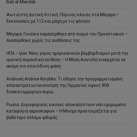
Bab al-Mandab
Φωτιά στη Δυτική Αττική: Πύρινος κλοιός στα Μέγαρα –
Εκκενώσεις με 112 και μάχη με τις φλόγες
Μέγαρα: Γυναίκα παρασύρθηκε από συρμό του Προαστιακού –
Ανασύρθηκε χωρίς τις αισθήσεις της
ΗΠΑ – Ιράν: Νέος γύρος αμερικανικών βομβαρδισμών μετά την
ιρανική πυραυλική επίθεση – Η Μέση Ανατολή εισέρχεται σε
ακόμη πιο επικίνδυνη φάση
Ανάλυση Andrew Korybko: Τι οδηγεί την προγραμματισμένη
επαναστρατιωτικοποίηση της Γερμανίας ύψους 800
δισεκατομμυρίων ευρώ;
Ρωσία: Δορυφορικές εικόνες αποκαλύπτουν νέα οχυρωμένα
καταφύγια αεροσκαφών – Η Μόσχα προετοιμάζεται για
βαθύτερο πόλεμο φθοράς