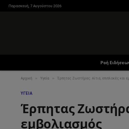
Παρασκευή, 7 Αυγούστου 2026
Ροή Ειδήσεω
»
»
Αρχική
Υγεία
Έρπητας Ζωστήρας: Αίτια, επιπλοκές και 
ΥΓΕΊΑ
Έρπητας Ζωστήρας
εμβολιασμός