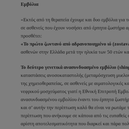
Εμβόλια
«Εκτός από τη θεραπεία έχουμε και δυο εμβόλια για 
σε ασθενείς που έχουν νοσήσει από έρπητα ζωστήρα αρ
προσθέτει:
«Το πρώτο ζωντανό από αδρανοποιημένο ιό (zostav
ασθενών στην Ελλάδα μετά την ηλικία των 50 ετών και
Το δεύτερο γενετικά ανασυνδυασμένο εμβόλιο (shin
καταστάσεις ανοσοκαταστολής (μεταμόσχευση μυελού, 
της χημειοθεραπείας, σε ασθενείς με αιματολογικές 
νεφρικού μοσχεύματος γιατί η Εθνική Επιτροπή Εμβολ
ανασυνδυασμένου εμβολίου έναντι του έρπητα ζωστή
και σ’ αυτήν την περίπτωση καλό θα είναι να ρωτάμε 
περίπτωση που ανήκουμε σε κάποια από τις ευπαθείς ο
αρίστη αποτελεσματικότητα που διαρκεί και πάρα πολλ