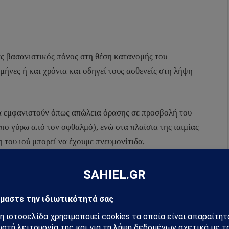
ας βασανιστικός πόνος στη θέση κατανομής του
μήνες ή και χρόνια και οδηγεί τους ασθενείς στη λήψη
α εμφανιστούν όπως απώλεια όρασης σε προσβολή του
ο γύρω από τον οφθαλμό), ενώ στα πλαίσια της ιαιμίας
 του ιού μπορεί να έχουμε πνευμονίτιδα,
ιακές λοιμώξεις των εξανθημάτων – ελκών επίσης, μπορεί
την εμφάνιση του εξανθήματος του έρπητα ζωστήρα. Η
 κύρια αιτία πτώσης της άμυνας του οργανισμού που αφορά
ρα άτομα που βρίσκονται σε συνθήκες άγχους και stress.