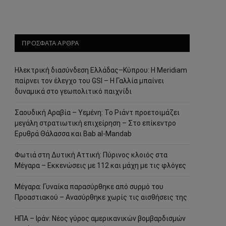
ΠΡΟΣΦΑΤΑ ΑΡΘΡΑ
Ηλεκτρική διασύνδεση Ελλάδας–Κύπρου: Η Meridiam
παίρνει τον έλεγχο του GSI – Η Γαλλία μπαίνει
δυναμικά στο γεωπολιτικό παιχνίδι
Σαουδική Αραβία – Υεμένη: Το Ριάντ προετοιμάζει
μεγάλη στρατιωτική επιχείρηση – Στο επίκεντρο
Ερυθρά Θάλασσα και Bab al-Mandab
Φωτιά στη Δυτική Αττική: Πύρινος κλοιός στα
Μέγαρα – Εκκενώσεις με 112 και μάχη με τις φλόγες
Μέγαρα: Γυναίκα παρασύρθηκε από συρμό του
Προαστιακού – Ανασύρθηκε χωρίς τις αισθήσεις της
ΗΠΑ – Ιράν: Νέος γύρος αμερικανικών βομβαρδισμών