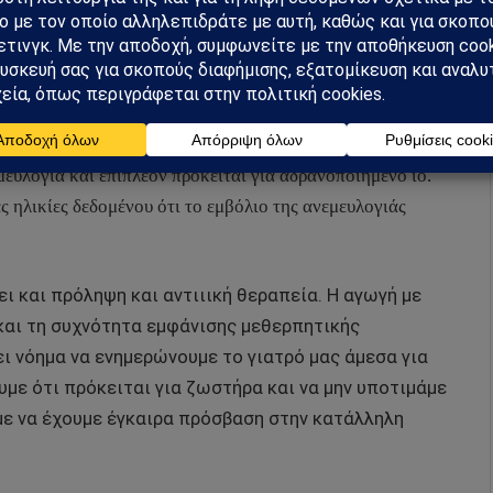
 συνοδεύεται από ανοσοκαταστολή όπως για παράδειγμα
βάλλονται σε ανοσοτροποποιητικές θεραπείες.
υλογιάς μπορεί να οδηγήσει επίσης σε επανενεργοποίηση
θεωρείται ότι η εμφάνιση έρπητα ζωστήρα γίνεται
ευλογιά και επιπλέον πρόκειται για αδρανοποιημένο ιό.
ες ηλικίες δεδομένου ότι το εμβόλιο της ανεμευλογιάς
 και πρόληψη και αντιιική θεραπεία. Η αγωγή με
και τη συχνότητα εμφάνισης μεθερπητικής
χει νόημα να ενημερώνουμε το γιατρό μας άμεσα για
υμε ότι πρόκειται για ζωστήρα και να μην υποτιμάμε
με να έχουμε έγκαιρα πρόσβαση στην κατάλληλη