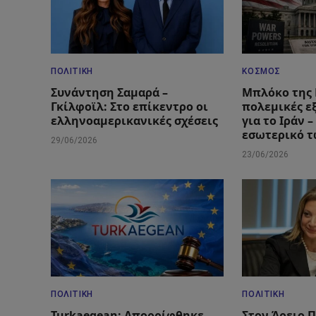
ΠΟΛΙΤΙΚΉ
ΚΌΣΜΟΣ
Συνάντηση Σαμαρά –
Μπλόκο της 
Γκίλφοϊλ: Στο επίκεντρο οι
πολεμικές ε
ελληνοαμερικανικές σχέσεις
για το Ιράν 
εσωτερικό 
29/06/2026
23/06/2026
ΠΟΛΙΤΙΚΉ
ΠΟΛΙΤΙΚΉ
Turkaegean: Απορρίφθηκε
Στον Άρειο 