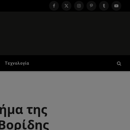
Facebook
X
Instagram
Pinterest
Tumblr
YouTu
(Twitter)
Τεχνολογία
ήμα της
 Βορίδης