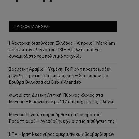
ΠΡΟΣΦΑΤΑ ΑΡΘΡΑ
Ηλεκτρική διασύνδεση Ελλάδας–Κύπρου: Η Meridiam
παίρνει τον έλεγχο του GSI – Η Γαλλία μπαίνει
δυναμικά στο γεωπολιτικό παιχνίδι
Σαουδική Αραβία – Υεμένη: Το Ριάντ προετοιμάζει
μεγάλη στρατιωτική επιχείρηση – Στο επίκεντρο
Ερυθρά Θάλασσα και Bab al-Mandab
Φωτιά στη Δυτική Αττική: Πύρινος κλοιός στα
Μέγαρα – Εκκενώσεις με 112 και μάχη με τις φλόγες
Μέγαρα: Γυναίκα παρασύρθηκε από συρμό του
Προαστιακού – Ανασύρθηκε χωρίς τις αισθήσεις της
ΗΠΑ – Ιράν: Νέος γύρος αμερικανικών βομβαρδισμών