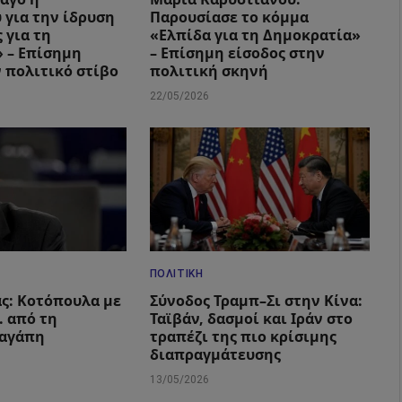
 για την ίδρυση
Παρουσίασε το κόμμα
 για τη
«Ελπίδα για τη Δημοκρατία»
 – Επίσημη
– Επίσημη είσοδος στην
ν πολιτικό στίβο
πολιτική σκηνή
22/05/2026
ΠΟΛΙΤΙΚΉ
ς: Κοτόπουλα με
Σύνοδος Τραμπ–Σι στην Κίνα:
 από τη
Ταϊβάν, δασμοί και Ιράν στο
 αγάπη
τραπέζι της πιο κρίσιμης
διαπραγμάτευσης
13/05/2026