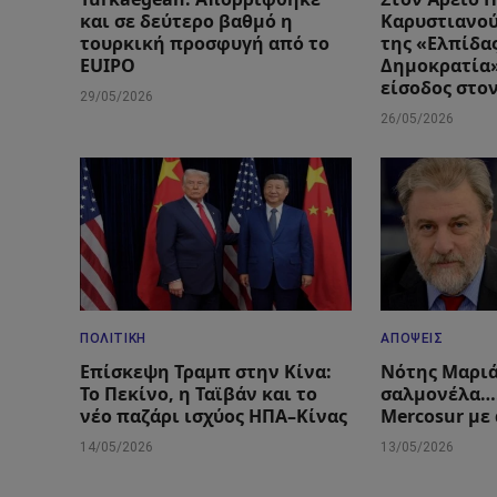
και σε δεύτερο βαθμό η
Καρυστιανού
τουρκική προσφυγή από το
της «Ελπίδας
EUIPO
Δημοκρατία»
είσοδος στο
29/05/2026
26/05/2026
ΠΟΛΙΤΙΚΉ
ΑΠΌΨΕΙΣ
Επίσκεψη Τραμπ στην Κίνα:
Νότης Μαριά
Το Πεκίνο, η Ταϊβάν και το
σαλμονέλα….
νέο παζάρι ισχύος ΗΠΑ–Κίνας
Mercosur με
14/05/2026
13/05/2026