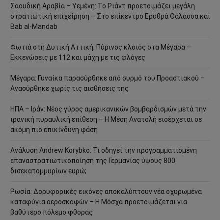
Σαουδική Αραβία – Υεμένη: Το Ριάντ προετοιμάζει μεγάλη
στρατιωτική επιχείρηση – Στο επίκεντρο Ερυθρά Θάλασσα και
Bab al-Mandab
Φωτιά στη Δυτική Αττική: Πύρινος κλοιός στα Μέγαρα –
Εκκενώσεις με 112 και μάχη με τις φλόγες
Μέγαρα: Γυναίκα παρασύρθηκε από συρμό του Προαστιακού –
Ανασύρθηκε χωρίς τις αισθήσεις της
ΗΠΑ – Ιράν: Νέος γύρος αμερικανικών βομβαρδισμών μετά την
ιρανική πυραυλική επίθεση – Η Μέση Ανατολή εισέρχεται σε
ακόμη πιο επικίνδυνη φάση
Ανάλυση Andrew Korybko: Τι οδηγεί την προγραμματισμένη
επαναστρατιωτικοποίηση της Γερμανίας ύψους 800
δισεκατομμυρίων ευρώ;
Ρωσία: Δορυφορικές εικόνες αποκαλύπτουν νέα οχυρωμένα
καταφύγια αεροσκαφών – Η Μόσχα προετοιμάζεται για
βαθύτερο πόλεμο φθοράς