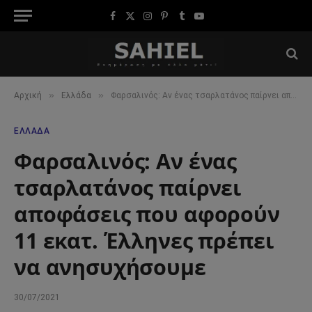
Facebook
X
Instagram
Pinterest
Tumblr
YouTube
(Twitter)
»
»
Αρχική
Ελλάδα
Φαρσαλινός: Αν ένας τσαρλατάνος παίρνει αποφάσεις που αφορούν 11 εκατ. Έλληνες πρέπει να ανησυχήσουμε
ΕΛΛΆΔΑ
Φαρσαλινός: Αν ένας
τσαρλατάνος παίρνει
αποφάσεις που αφορούν
11 εκατ. Έλληνες πρέπει
να ανησυχήσουμε
30/07/2021