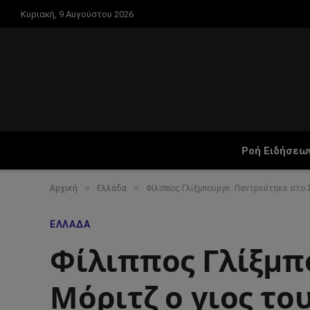
Κυριακή, 9 Αυγούστου 2026
Ροή Ειδήσεω
»
»
Αρχική
Ελλάδα
Φίλιππος Γλίξμπουργκ: Παντρεύτηκε στο 
ΕΛΛΆΔΑ
Φίλιππος Γλίξμπ
Μόριτζ ο γιος το