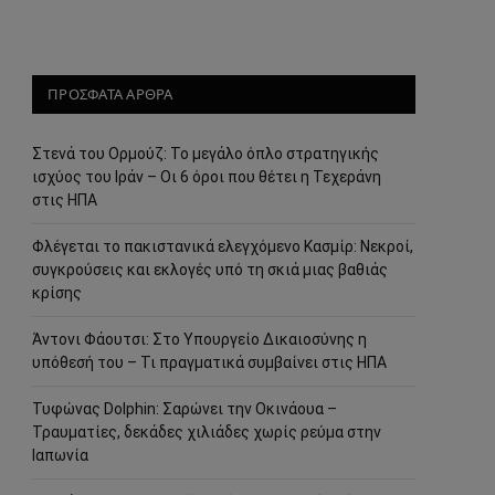
ΠΡΟΣΦΑΤΑ ΑΡΘΡΑ
Στενά του Ορμούζ: Το μεγάλο όπλο στρατηγικής
ισχύος του Ιράν – Οι 6 όροι που θέτει η Τεχεράνη
στις ΗΠΑ
Φλέγεται το πακιστανικά ελεγχόμενο Κασμίρ: Νεκροί,
συγκρούσεις και εκλογές υπό τη σκιά μιας βαθιάς
κρίσης
Άντονι Φάουτσι: Στο Υπουργείο Δικαιοσύνης η
υπόθεσή του – Τι πραγματικά συμβαίνει στις ΗΠΑ
Τυφώνας Dolphin: Σαρώνει την Οκινάουα –
Τραυματίες, δεκάδες χιλιάδες χωρίς ρεύμα στην
Ιαπωνία