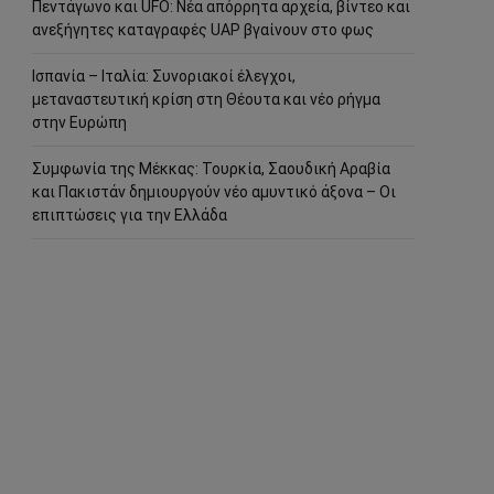
Πεντάγωνο και UFO: Νέα απόρρητα αρχεία, βίντεο και
ανεξήγητες καταγραφές UAP βγαίνουν στο φως
Ισπανία – Ιταλία: Συνοριακοί έλεγχοι,
μεταναστευτική κρίση στη Θέουτα και νέο ρήγμα
στην Ευρώπη
Συμφωνία της Μέκκας: Τουρκία, Σαουδική Αραβία
και Πακιστάν δημιουργούν νέο αμυντικό άξονα – Οι
επιπτώσεις για την Ελλάδα