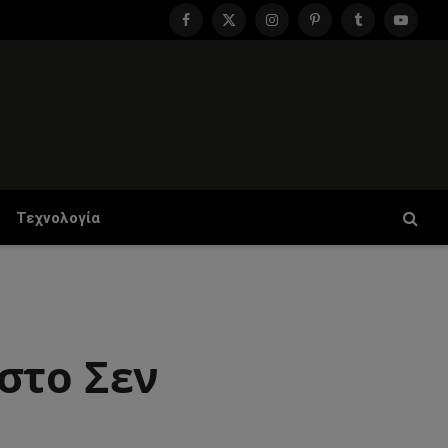
Facebook
X
Instagram
Pinterest
Tumblr
YouTu
(Twitter)
Τεχνολογία
στο Σεν