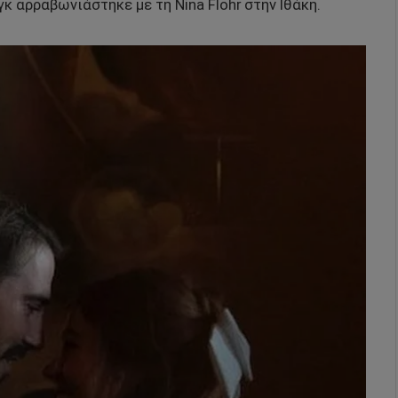
κ αρραβωνιάστηκε με τη Nina Flohr στην Ιθάκη.