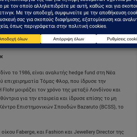
γκ
δίνο το 1986, είναι αναλυτής hedge fund στη Νέα
ού επιχειρηματία Τόμας Φλορ, που ίδρυσε την
 Flohr μοιράζει τον χρόνο της μεταξύ Λονδίνου και
θύντρια για την εταιρεία και ίδρυσε επίσης το μη
Κέντρο Επιστημονικών Σπουδών Bazaruto (BCSS), το
οίκου Faberge, και Fashion και Jewellery Director της