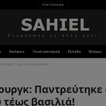
ΠΡΩΤΟΣΕΛΙΔΑ
ν
Απόψεις
Γεωστρατηγική
Ελλάδα
Κόσμος
Σεν Μόριτζ ο γιος του τέως βασιλιά!
ουργκ: Παντρεύτηκε 
υ τέως βασιλιά!