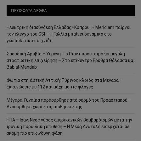
ΠΡΟΣΦΑΤΑ ΑΡΘΡΑ
Ηλεκτρική διασύνδεση Ελλάδας–Κύπρου: Η Meridiam παίρνει
τον έλεγχο του GSI – Η Γαλλία μπαίνει δυναμικά στο
γεωπολιτικό παιχνίδι
Σαουδική Αραβία – Υεμένη: Το Ριάντ προετοιμάζει μεγάλη
στρατιωτική επιχείρηση – Στο επίκεντρο Ερυθρά Θάλασσα και
Bab al-Mandab
Φωτιά στη Δυτική Αττική: Πύρινος κλοιός στα Μέγαρα –
Εκκενώσεις με 112 και μάχη με τις φλόγες
Μέγαρα: Γυναίκα παρασύρθηκε από συρμό του Προαστιακού –
Ανασύρθηκε χωρίς τις αισθήσεις της
ΗΠΑ – Ιράν: Νέος γύρος αμερικανικών βομβαρδισμών μετά την
ιρανική πυραυλική επίθεση – Η Μέση Ανατολή εισέρχεται σε
ακόμη πιο επικίνδυνη φάση