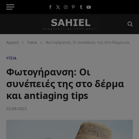
Facebook
X
Instagram
Pinterest
Tumblr
YouTube
(Twitter)
»
»
Αρχική
Υγεία
Φωτογήρανση: Οι συνέπειές της στο δέρμα και antiaging tips
ΥΓΕΊΑ
Φωτογήρανση: Οι
συνέπειές της στο δέρμα
και antiaging tips
02/08/2023