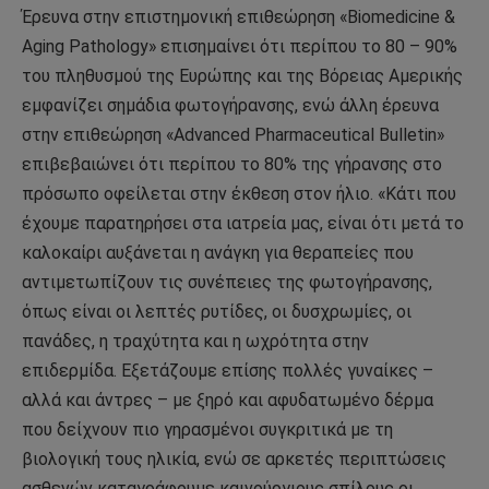
Έρευνα στην επιστημονική επιθεώρηση «Biomedicine &
Aging Pathology» επισημαίνει ότι περίπου το 80 – 90%
του πληθυσμού της Ευρώπης και της Βόρειας Αμερικής
εμφανίζει σημάδια φωτογήρανσης, ενώ άλλη έρευνα
στην επιθεώρηση «Advanced Pharmaceutical Bulletin»
επιβεβαιώνει ότι περίπου το 80% της γήρανσης στο
πρόσωπο οφείλεται στην έκθεση στον ήλιο. «Κάτι που
έχουμε παρατηρήσει στα ιατρεία μας, είναι ότι μετά το
καλοκαίρι αυξάνεται η ανάγκη για θεραπείες που
αντιμετωπίζουν τις συνέπειες της φωτογήρανσης,
όπως είναι οι λεπτές ρυτίδες, οι δυσχρωμίες, οι
πανάδες, η τραχύτητα και η ωχρότητα στην
επιδερμίδα. Εξετάζουμε επίσης πολλές γυναίκες –
αλλά και άντρες – με ξηρό και αφυδατωμένο δέρμα
που δείχνουν πιο γηρασμένοι συγκριτικά με τη
βιολογική τους ηλικία, ενώ σε αρκετές περιπτώσεις
ασθενών καταγράφουμε καινούργιους σπίλους οι