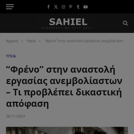
Facebook
X
Instagram
Pinterest
Tumblr
YouTube
(Twitter)
»
»
Αρχική
Υγεία
“Φρένο” στην αναστολή εργασίας ανεμβολίαστων – Τι προβλέπει δικαστική απόφαση
ΥΓΕΊΑ
“Φρένο” στην αναστολή
εργασίας ανεμβολίαστων
– Τι προβλέπει δικαστική
απόφαση
26/11/2021