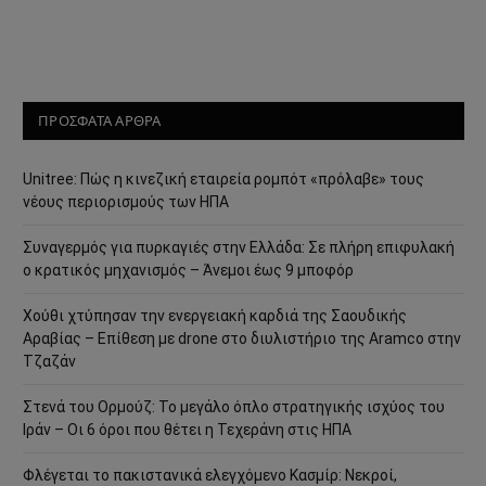
ΠΡΟΣΦΑΤΑ ΑΡΘΡΑ
Unitree: Πώς η κινεζική εταιρεία ρομπότ «πρόλαβε» τους
νέους περιορισμούς των ΗΠΑ
Συναγερμός για πυρκαγιές στην Ελλάδα: Σε πλήρη επιφυλακή
ο κρατικός μηχανισμός – Άνεμοι έως 9 μποφόρ
Χούθι χτύπησαν την ενεργειακή καρδιά της Σαουδικής
Αραβίας – Επίθεση με drone στο διυλιστήριο της Aramco στην
Τζαζάν
Στενά του Ορμούζ: Το μεγάλο όπλο στρατηγικής ισχύος του
Ιράν – Οι 6 όροι που θέτει η Τεχεράνη στις ΗΠΑ
Φλέγεται το πακιστανικά ελεγχόμενο Κασμίρ: Νεκροί,