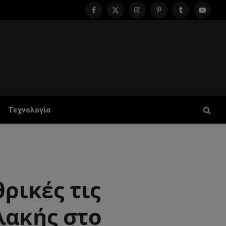
Facebook
X
Instagram
Pinterest
Tumblr
YouTu
(Twitter)
Τεχνολογία
ρικές τις
λακής στο