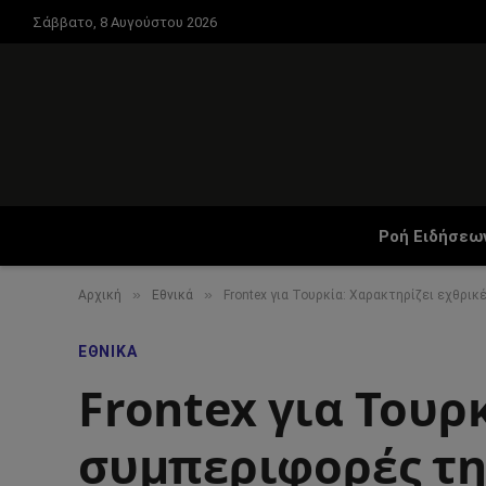
Σάββατο, 8 Αυγούστου 2026
Ροή Ειδήσεω
»
»
Αρχική
Εθνικά
Frontex για Τουρκία: Χαρακτηρίζει εχθρι
ΕΘΝΙΚΆ
Frontex για Τουρ
συμπεριφορές τη