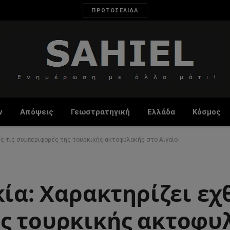
ΠΡΩΤΟΣΕΛΙΔΑ
ν
Απόψεις
Γεωστρατηγική
Ελλάδα
Κόσμος
κές τις συμπεριφορές της τουρκικής ακτοφυλακής στο Αιγαίο
κία: Χαρακτηρίζει εχθ
ς τουρκικής ακτοφυ