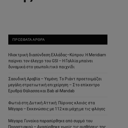
ΠΡΟΣΦΑΤΑ ΑΡΘΡΑ
Ηλεκτρική διασύνδεση Ελλάδας–Κύπρου: Η Meridiam
παίρνει τον έλεγχο του GSI – Η Γαλλία μπαίνει
δυναμικά στο γεωπολιτικό παιχνίδι
Σαουδική Αραβία – Υεμένη: Το Ριάντ προετοιμάζει
μεγάλη στρατιωτική επιχείρηση – Στο επίκεντρο
Ερυθρά Θάλασσα και Bab al-Mandab
Φωτιά στη Δυτική Αττική: Πύρινος κλοιός στα
Μέγαρα – Εκκενώσεις με 112 και μάχη με τις φλόγες
Μέγαρα: Γυναίκα παρασύρθηκε από συρμό του
Προαστιακού – Ανασύρθηκε χωρίς τις αισθήσεις της