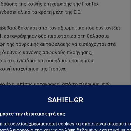
δράσης της κοινής επιχείρησης της Frontex
νδύσει υλικά τα κράτη μέλη της Ε.Ε.
πιβεβαιώθηκε και από τον αξιωματικό που συντονίζει
021, καταγράφηκαν δύο περιστατικά στη θαλάσσια
άφη της τουρκικής ακτοφυλακής να εισέρχονται στα
ς διεθνείς κανόνες ασφαλούς πλοήγησης,
ά στα φινλαδικά και σουηδικά σκάφη που
οινή επιχείρηση της Frontex.
νο έχει επίσης καταγραφεί από το πλήρωμα, ενώ
 περαιτέρω εξέταση.
έβονται κανένα πρωτόκολλο φύλαξης των ακτών και