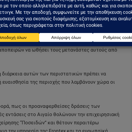
ανησυχίες για την ασφάλεια των σκαφών και των
έλη της Ε.Ε. στην κοινή επιχείρηση “Ποσειδών”.
 περιοχή πρέπει συνεχώς να αξιολογεί τις
όμη πραγματοποιεί έναν συνδυασμό δράσεων, που
ανάστες που εντοπίζονται στα τουρκικά χωρικά
 αποπειρών να ωθήσει τους μετανάστες αυτούς από
η διάρκεια αυτών των περιστατικών πρέπει να
 ευαισθησία της περιοχής που λαμβάνουν χώρα οι
φορά, πως οι προαναφερθείσες δράσεις των
ές εντάσεις στο Αιγαίο θολώνουν την επιχειρησιακή
χείρησης “Ποσειδών” και θέτουν περαιτέρω
για την υπηρεσία της Frontex και τα ευρωπαϊκά