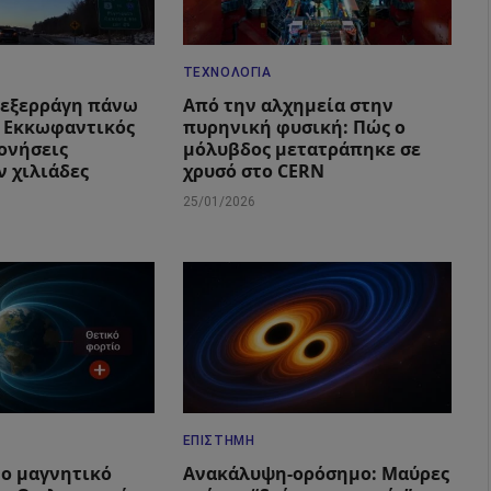
ΤΕΧΝΟΛΟΓΊΑ
 εξερράγη πάνω
Από την αλχημεία στην
: Εκκωφαντικός
πυρηνική φυσική: Πώς ο
δονήσεις
μόλυβδος μετατράπηκε σε
 χιλιάδες
χρυσό στο CERN
25/01/2026
ΕΠΙΣΤΉΜΗ
ο μαγνητικό
Ανακάλυψη-ορόσημο: Μαύρες