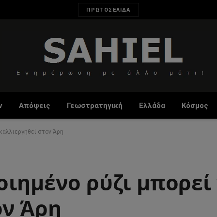
ΠΡΩΤΟΣΕΛΙΔΑ
ν
Απόψεις
Γεωστρατηγική
Ελλάδα
Κόσμος
 καλλιεργηθεί στον Άρη
οιημένο ρύζι μπορεί
ον Άρη