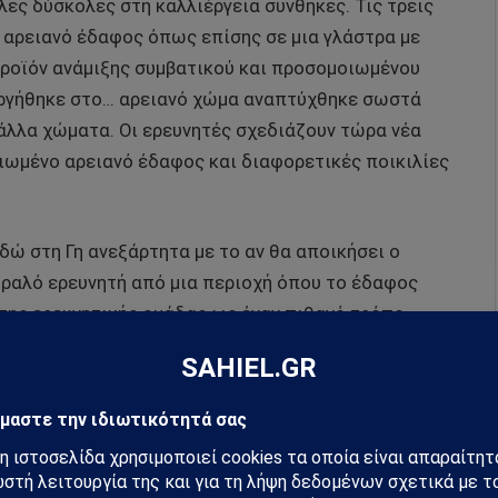
ες δύσκολες στη καλλιέργεια συνθήκες. Τις τρεις
 αρειανό έδαφος όπως επίσης σε μια γλάστρα με
προϊόν ανάμιξης συμβατικού και προσομοιωμένου
εργήθηκε στο… αρειανό χώμα αναπτύχθηκε σωστά
α άλλα χώματα. Οι ερευνητές σχεδιάζουν τώρα νέα
ιωμένο αρειανό έδαφος και διαφορετικές ποικιλίες
δώ στη Γη ανεξάρτητα με το αν θα αποικήσει ο
ραλό ερευνητή από μια περιοχή όπου το έδαφος
 της ερευνητικής ομάδας ως έναν πιθανό τρόπο
. Θα μπορούσαμε να χρησιμοποιήσουμε τη Γη ως
ν Άρη»» δήλωσε ο Δρ. Άμπιλας Ραματσαντράν,
ικών Επιστημών του Αρκάνσας.