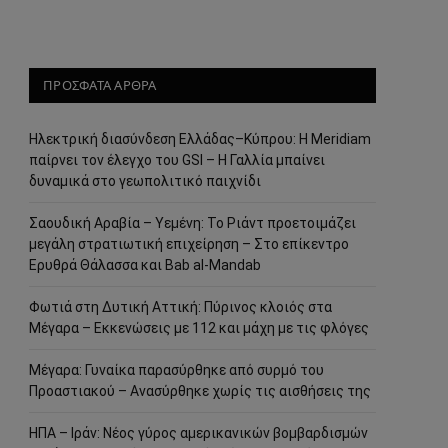
ΠΡΟΣΦΑΤΑ ΑΡΘΡΑ
Ηλεκτρική διασύνδεση Ελλάδας–Κύπρου: Η Meridiam
παίρνει τον έλεγχο του GSI – Η Γαλλία μπαίνει
δυναμικά στο γεωπολιτικό παιχνίδι
Σαουδική Αραβία – Υεμένη: Το Ριάντ προετοιμάζει
μεγάλη στρατιωτική επιχείρηση – Στο επίκεντρο
Ερυθρά Θάλασσα και Bab al-Mandab
Φωτιά στη Δυτική Αττική: Πύρινος κλοιός στα
Μέγαρα – Εκκενώσεις με 112 και μάχη με τις φλόγες
Μέγαρα: Γυναίκα παρασύρθηκε από συρμό του
Προαστιακού – Ανασύρθηκε χωρίς τις αισθήσεις της
ΗΠΑ – Ιράν: Νέος γύρος αμερικανικών βομβαρδισμών