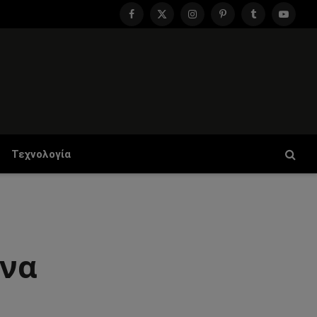
Facebook
X
Instagram
Pinterest
Tumblr
YouTu
(Twitter)
Τεχνολογία
 να