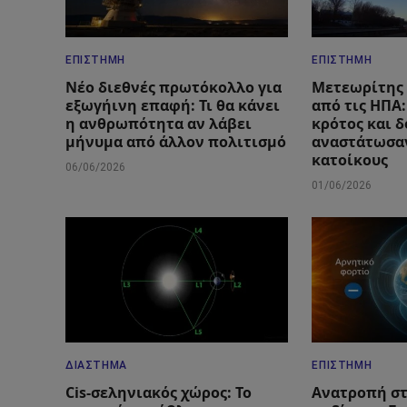
ΕΠΙΣΤΉΜΗ
ΕΠΙΣΤΉΜΗ
Νέο διεθνές πρωτόκολλο για
Μετεωρίτης
εξωγήινη επαφή: Τι θα κάνει
από τις ΗΠΑ
η ανθρωπότητα αν λάβει
κρότος και 
μήνυμα από άλλον πολιτισμό
αναστάτωσαν
κατοίκους
06/06/2026
01/06/2026
ΔΙΆΣΤΗΜΑ
ΕΠΙΣΤΉΜΗ
Cis-σεληνιακός χώρος: Το
Ανατροπή στ