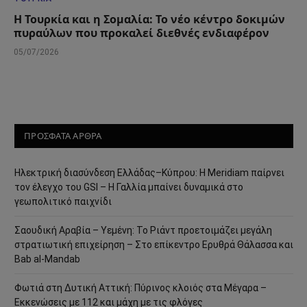
Η Τουρκία και η Σομαλία: Το νέο κέντρο δοκιμών
πυραύλων που προκαλεί διεθνές ενδιαφέρον
05/07/2026
ΠΡΟΣΦΑΤΑ ΑΡΘΡΑ
Ηλεκτρική διασύνδεση Ελλάδας–Κύπρου: Η Meridiam παίρνει
τον έλεγχο του GSI – Η Γαλλία μπαίνει δυναμικά στο
γεωπολιτικό παιχνίδι
Σαουδική Αραβία – Υεμένη: Το Ριάντ προετοιμάζει μεγάλη
στρατιωτική επιχείρηση – Στο επίκεντρο Ερυθρά Θάλασσα και
Bab al-Mandab
Φωτιά στη Δυτική Αττική: Πύρινος κλοιός στα Μέγαρα –
Εκκενώσεις με 112 και μάχη με τις φλόγες