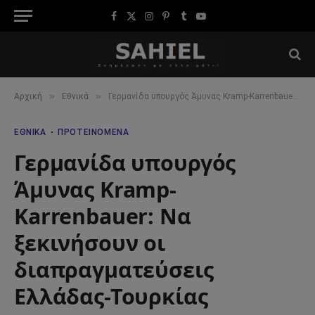
Facebook
X
Instagram
Pinterest
Tumblr
YouTube
(Twitter)
»
»
Αρχική
Εθνικά
Γερμανίδα υπουργός Άμυνας Kramp-Karrenbauer: Να ξεκινήσουν οι διαπραγματεύσεις Ελλάδας-Τουρκίας
ΕΘΝΙΚΆ
ΠΡΟΤΕΙΝΌΜΕΝΑ
Γερμανίδα υπουργός
Άμυνας Kramp-
Karrenbauer: Να
ξεκινήσουν οι
διαπραγματεύσεις
Ελλάδας-Τουρκίας