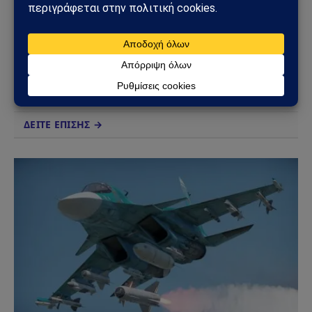
(Twitter)
Το Sahiel.gr είναι ανεξάρτητη ψηφιακή πύλη ενημέρωσης
και ανάλυσης με έμφαση στη γεωπολιτική, τη διεθνή
ασφάλεια, τα εθνικά ζητήματα και τις διεθνείς εξελίξεις
που επηρεάζουν την Ελλάδα και τον ευρύτερο ελληνισμό.
ΔΕΙΤΕ ΕΠΙΣΗΣ →