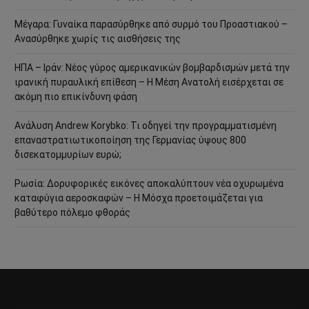
Μέγαρα: Γυναίκα παρασύρθηκε από συρμό του Προαστιακού –
Ανασύρθηκε χωρίς τις αισθήσεις της
ΗΠΑ – Ιράν: Νέος γύρος αμερικανικών βομβαρδισμών μετά την
ιρανική πυραυλική επίθεση – Η Μέση Ανατολή εισέρχεται σε
ακόμη πιο επικίνδυνη φάση
Ανάλυση Andrew Korybko: Τι οδηγεί την προγραμματισμένη
επαναστρατιωτικοποίηση της Γερμανίας ύψους 800
δισεκατομμυρίων ευρώ;
Ρωσία: Δορυφορικές εικόνες αποκαλύπτουν νέα οχυρωμένα
καταφύγια αεροσκαφών – Η Μόσχα προετοιμάζεται για
βαθύτερο πόλεμο φθοράς