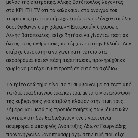
μέλος της επιτροπής, Αλκης Βατόπουλος λέγοντας
στο KΡHTH TV ότι το καλοκαίρι, στο άνοιγμα του
τουρισμού, η επιτροπή είχε ζητήσει να ελέγχονται όλοι
όσοι έφθαναν στην χώρα. «Η Επιτροπή», δήλωσε ο
Αλκης Βατόπουλος, «είχε ζητήσει να γίνονται τεστ σε
όλους τους ανθρώπους που έρχονται στην Ελλάδα. Δεν
υπήρχε δυνατότητα να γίνει κάτι τέτοιο στα
αεροδρόμια, και εν πάση περιπτώσει, προκηρύχθηκε
χωρίς να μετέχει η Επιτροπή σε αυτό το σχέδιο».
To τρίτο ερώτημα είναι το τι συμβαίνει με τα τεστ από
τα ιδιωτικά διαγνωστικά κέντρα, μετά την ανακοίνωση
της κυβέρνησης για επιβολή πλαφόν στην τιμή τους.
Σήμερα, και μετά τις προειδοποιήσεις των ιδιωτικών
κέντρων ότι δεν θα διεξάγουν τεστ γιατί είναι
ασύμφορα, ο υπουργός Ανάπτυξης Αδωνς Γεωργιάδης
προνανήγγειλε «αναπροσαρμογή» στην τιμή που είχε