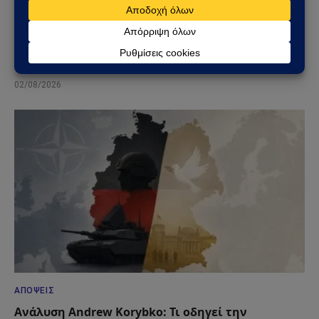
ΑΠΌΨΕΙΣ
Σαουδική Αραβία – Υεμένη: Το Ριάντ προετοιμάζει
μεγάλη στρατιωτική επιχείρηση – Στο επίκεντρο
Ερυθρά Θάλασσα και Bab al-Mandab
02/08/2026
ΑΠΌΨΕΙΣ
Ανάλυση Andrew Korybko: Τι οδηγεί την