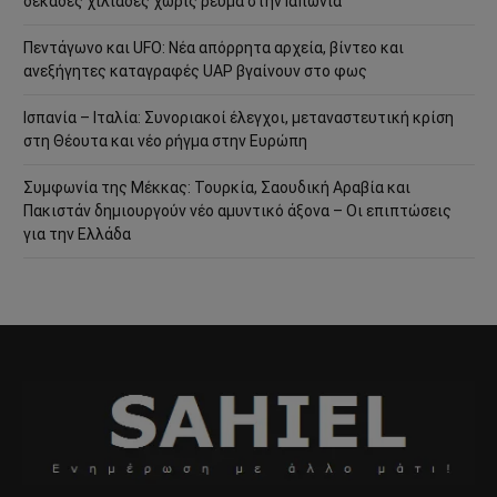
δεκάδες χιλιάδες χωρίς ρεύμα στην Ιαπωνία
Πεντάγωνο και UFO: Νέα απόρρητα αρχεία, βίντεο και
ανεξήγητες καταγραφές UAP βγαίνουν στο φως
Ισπανία – Ιταλία: Συνοριακοί έλεγχοι, μεταναστευτική κρίση
στη Θέουτα και νέο ρήγμα στην Ευρώπη
Συμφωνία της Μέκκας: Τουρκία, Σαουδική Αραβία και
Πακιστάν δημιουργούν νέο αμυντικό άξονα – Οι επιπτώσεις
για την Ελλάδα