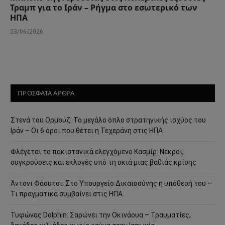
Τραμπ για το Ιράν – Ρήγμα στο εσωτερικό των
ΗΠΑ
23/06/2026
ΠΡΟΣΦΑΤΑ ΑΡΘΡΑ
Στενά του Ορμούζ: Το μεγάλο όπλο στρατηγικής ισχύος του
Ιράν – Οι 6 όροι που θέτει η Τεχεράνη στις ΗΠΑ
Φλέγεται το πακιστανικά ελεγχόμενο Κασμίρ: Νεκροί,
συγκρούσεις και εκλογές υπό τη σκιά μιας βαθιάς κρίσης
Άντονι Φάουτσι: Στο Υπουργείο Δικαιοσύνης η υπόθεσή του –
Τι πραγματικά συμβαίνει στις ΗΠΑ
Τυφώνας Dolphin: Σαρώνει την Οκινάουα – Τραυματίες,