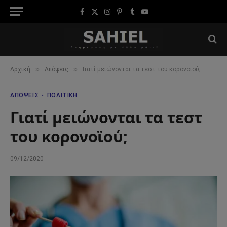
Facebook
X
Instagram
Pinterest
Tumblr
YouTube
(Twitter)
»
»
Αρχική
Απόψεις
Γιατί μειώνονται τα τεστ του κορονοϊού;
ΑΠΌΨΕΙΣ
ΠΟΛΙΤΙΚΉ
Γιατί μειώνονται τα τεστ
του κορονοϊού;
09/12/2020