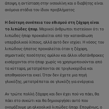
άποψη, η αντίσταση στην ινσουλίνη και ο διαβήτης είναι
ανόμοια στάδια του ίδιου προβλήματος.
Η δεύτερη συνέπεια του εθισμού στη ζάχαρη είναι
το λιπώδες ήπαρ.
Μερικοί άνθρωποι πιστεύουν ότι το
λιπώδες ήπαρ προκαλείται από την κατανάλωση
υπερβολικού λίπους, αλλά αυτό δεν ισχύει. Η νόσος του
λιπώδους ήπατος προκαλείται όταν η ζάχαρη,
σημαντικές ποσότητες αμύλου και άλλοι υδατάνθρακες
εισέρχονται στο ήπαρ χωρίς να χρησιμοποιούνται από
τα κύτταρα, μετατρέπονται σε τριγλυκερίδια και
αποθηκεύονται εκεί. Όταν δεν έχετε μια πηγή
γλυκόζης, μετατρέπεται σε γλυκόζη για ενέργεια.
Αν τρώτε πολλή ζάχαρη και δεν έχει πού να πάει, θα
πάει στο συκώτι και θα δημιουργήσει αυτό που
ονομάζουμε μη αλκοολικό λιπώδες ήπαρ. Επομένως, ο