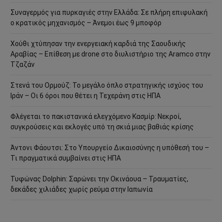
Συναγερμός για πυρκαγιές στην Ελλάδα: Σε πλήρη επιφυλακή
ο κρατικός μηχανισμός – Άνεμοι έως 9 μποφόρ
Χούθι χτύπησαν την ενεργειακή καρδιά της Σαουδικής
Αραβίας – Επίθεση με drone στο διυλιστήριο της Aramco στην
Τζαζάν
Στενά του Ορμούζ: Το μεγάλο όπλο στρατηγικής ισχύος του
Ιράν – Οι 6 όροι που θέτει η Τεχεράνη στις ΗΠΑ
Φλέγεται το πακιστανικά ελεγχόμενο Κασμίρ: Νεκροί,
συγκρούσεις και εκλογές υπό τη σκιά μιας βαθιάς κρίσης
Άντονι Φάουτσι: Στο Υπουργείο Δικαιοσύνης η υπόθεσή του –
Τι πραγματικά συμβαίνει στις ΗΠΑ
Τυφώνας Dolphin: Σαρώνει την Οκινάουα – Τραυματίες,
δεκάδες χιλιάδες χωρίς ρεύμα στην Ιαπωνία