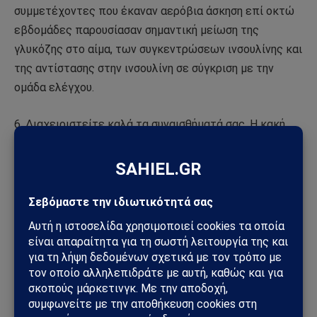
συμμετέχοντες που έκαναν αερόβια άσκηση επί οκτώ
εβδομάδες παρουσίασαν σημαντική μείωση της
γλυκόζης στο αίμα, των συγκεντρώσεων ινσουλίνης και
της αντίστασης στην ινσουλίνη σε σύγκριση με την
ομάδα ελέγχου.
6. Διαχειριστείτε καλά τα συναισθήματά σας. Η κακή
διάθεση μπορεί να ενεργοποιήσει την επιθυμία να
αναζητήσετε ανακούφιση στα ζαχαρούχα τρόφιμα.
Επιπλέον, σε μια μελέτη που δημοσιεύθηκε στο
Neuroscience & Biobehavioral Reviews το 2019, οι
ερευνητές τόνισαν ότι υπάρχουν άφθονα στοιχεία που
υποδηλώνουν ότι η υπερβολική πρόσληψη ζάχαρης
μπορεί να αλλάξει το τμήμα του εγκεφάλου που είναι
υπεύθυνο για την επεξεργασία των συναισθημάτων, τη
νόηση και τη μνήμη και να οδηγήσει σε διαταραχές της
διάθεσης, όπως η κατάθλιψη, το άγχος και ο φόβος.