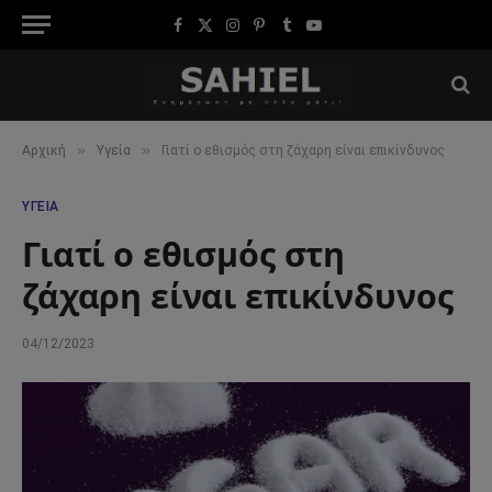
Facebook
X
Instagram
Pinterest
Tumblr
YouTube
(Twitter)
»
»
Αρχική
Υγεία
Γιατί ο εθισμός στη ζάχαρη είναι επικίνδυνος
ΥΓΕΊΑ
Γιατί ο εθισμός στη
ζάχαρη είναι επικίνδυνος
04/12/2023