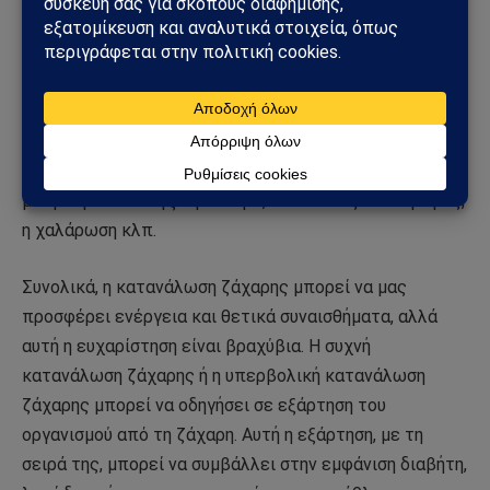
Ως εκ τούτου, μπορούμε να προσπαθήσουμε να
ρυθμίσουμε τα συναισθήματά μας με διάφορους
τρόπους, όπως η βελτίωση της άποψής μας για τον
κόσμο, η βελτίωση των προσδοκιών μας από τους
ανθρώπους γύρω μας, η εστίαση σε πράγματα που
μπορούμε να ελέγξουμε τώρα, ο τακτικός διαλογισμός,
η χαλάρωση κλπ.
Συνολικά, η κατανάλωση ζάχαρης μπορεί να μας
προσφέρει ενέργεια και θετικά συναισθήματα, αλλά
αυτή η ευχαρίστηση είναι βραχύβια. Η συχνή
κατανάλωση ζάχαρης ή η υπερβολική κατανάλωση
ζάχαρης μπορεί να οδηγήσει σε εξάρτηση του
οργανισμού από τη ζάχαρη. Αυτή η εξάρτηση, με τη
σειρά της, μπορεί να συμβάλλει στην εμφάνιση διαβήτη,