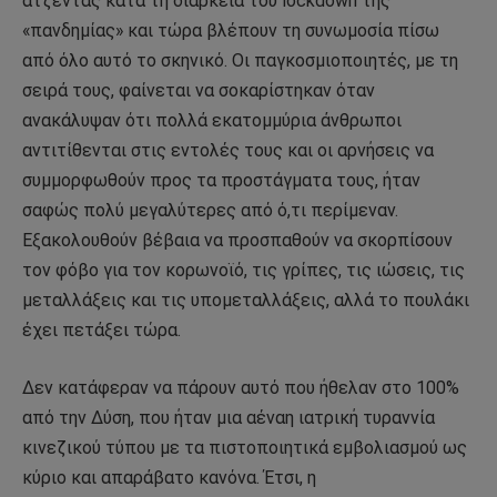
ατζέντας κατά τη διάρκεια του lockdown της
«πανδημίας» και τώρα βλέπουν τη συνωμοσία πίσω
από όλο αυτό το σκηνικό. Οι παγκοσμιοποιητές, με τη
σειρά τους, φαίνεται να σοκαρίστηκαν όταν
ανακάλυψαν ότι πολλά εκατομμύρια άνθρωποι
αντιτίθενται στις εντολές τους και οι αρνήσεις να
συμμορφωθούν προς τα προστάγματα τους, ήταν
σαφώς πολύ μεγαλύτερες από ό,τι περίμεναν.
Εξακολουθούν βέβαια να προσπαθούν να σκορπίσουν
τον φόβο για τον κορωνοϊό, τις γρίπες, τις ιώσεις, τις
μεταλλάξεις και τις υπομεταλλάξεις, αλλά το πουλάκι
έχει πετάξει τώρα.
Δεν κατάφεραν να πάρουν αυτό που ήθελαν στο 100%
από την Δύση, που ήταν μια αέναη ιατρική τυραννία
κινεζικού τύπου με τα πιστοποιητικά εμβολιασμού ως
κύριο και απαράβατο κανόνα. Έτσι, η