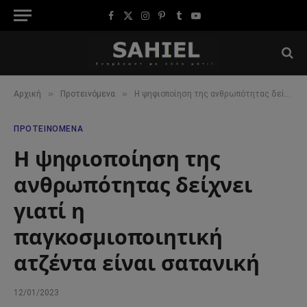
Facebook
X
Instagram
Pinterest
Tumblr
YouTube
(Twitter)
»
»
Αρχική
Προτεινόμενα
H ψηφιοποίηση της ανθρωπότητας δείχνει γιατί η παγκοσμιοποιητική ατζέντα είναι σατανική
ΠΡΟΤΕΙΝΌΜΕΝΑ
H ψηφιοποίηση της
ανθρωπότητας δείχνει
γιατί η
παγκοσμιοποιητική
ατζέντα είναι σατανική
12/01/2023