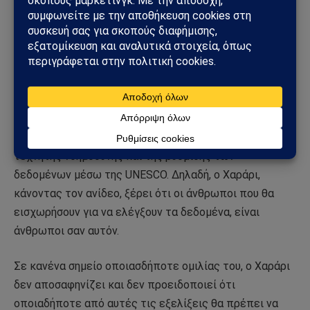
στην ψηφιακή πηγή και ότι κάποιος πρέπει να
παρέμβει για να ρυθμίσει τα δεδομένα. Αλλά «ποιος θα
το έκανε αυτό;», ρωτάει.
Ξέρετε ήδη την απάντηση. Ο ΟΗΕ, ένα
παγκοσμιοποιητικό οικοδόμημα, έχει εκφραστεί
ξεκάθαρα ότι πρέπει να είναι εκείνος το «μη
κυβερνητικό όργανο» που θα αναλάβει τον έλεγχο της
τεχνητής νοημοσύνης και της ρύθμισης των
δεδομένων μέσω της UNESCO. Δηλαδή, ο Χαράρι,
κάνοντας τον ανίδεο, ξέρει ότι οι άνθρωποι που θα
εισχωρήσουν για να ελέγξουν τα δεδομένα, είναι
άνθρωποι σαν αυτόν.
Σε κανένα σημείο οποιασδήποτε ομιλίας του, ο Χαράρι
δεν αποσαφηνίζει και δεν προειδοποιεί ότι
οποιαδήποτε από αυτές τις εξελίξεις θα πρέπει να