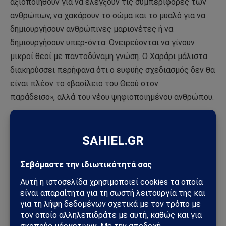
αξιοποιηθούν για να ελέγξουν τις συμπεριφορές των
ανθρώπων, να χακάρουν το σώμα και το μυαλό για να
δημιουργήσουν ανθρώπινες μαριονέτες ή να
δημιουργήσουν υπερ-όντα. Ονειρεύονται να γίνουν
μικροί θεοί με παντοδύναμη γνώση. Ο Χαράρι μάλιστα
διακηρύσσει περήφανα ότι ο ευφυής σχεδιασμός δεν θα
είναι πλέον το «βασίλειο του Θεού στον
παράδεισο», αλλά του νέου ψηφιοποιημένου ανθρώπου.
Ενώ ο Χαράρι δηλώνει υποστηρικτής
της «δημοκρατίας» εναντίον της «ψηφιακής
δικτατορίας», συνεχίζει να υποστηρίζει ότι ο
συγκεντρωτισμός μπορεί να γίνει το defacto σύστημα
διακυβέρνησης. Το λέει αυτό όχι επειδή φοβάται τη
δικτατορία, αλλά επειδή αυτή ήταν πάντα η πρόθεση
του WEF. Υποστηρίζει μάλιστα ότι δεν μπορεί να
εμπιστευτεί τις κυβερνήσεις που έχουν το μονοπώλιο