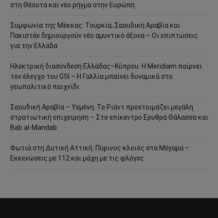
στη Θέουτα και νέο ρήγμα στην Ευρώπη
Συμφωνία της Μέκκας: Τουρκία, Σαουδική Αραβία και
Πακιστάν δημιουργούν νέο αμυντικό άξονα – Οι επιπτώσεις
για την Ελλάδα
Ηλεκτρική διασύνδεση Ελλάδας–Κύπρου: Η Meridiam παίρνει
τον έλεγχο του GSI – Η Γαλλία μπαίνει δυναμικά στο
γεωπολιτικό παιχνίδι
Σαουδική Αραβία – Υεμένη: Το Ριάντ προετοιμάζει μεγάλη
στρατιωτική επιχείρηση – Στο επίκεντρο Ερυθρά Θάλασσα και
Bab al-Mandab
Φωτιά στη Δυτική Αττική: Πύρινος κλοιός στα Μέγαρα –
Εκκενώσεις με 112 και μάχη με τις φλόγες