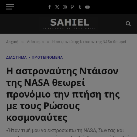
Facebook
X
Instagram
Pinterest
Tumblr
YouTube
(Twitter)
»
»
Αρχική
Διάστημα
Η αστροναύτης Ντάισον της NASA θεωρεί προνόμιο την πτήση της με τους Ρώσους κοσμοναύτες
ΔΙΆΣΤΗΜΑ
ΠΡΟΤΕΙΝΌΜΕΝΑ
Η αστροναύτης Ντάισον
της NASA θεωρεί
προνόμιο την πτήση της
με τους Ρώσους
κοσμοναύτες
«Ήταν τιμή μου να εκπροσωπώ τη NASA, ζώντας και