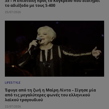
35 – Η επιστολή προς το Κογκρέσο που διατηρεί
το αδιέξοδο με τους S-400
25/07/2026
LIFESTYLE
Έφυγε από τη ζωή η Μαίρη Λίντα – Σίγησε μία
από τις μεγαλύτερες φωνές του ελληνικού
λαϊκού τραγουδιού
22/07/2026