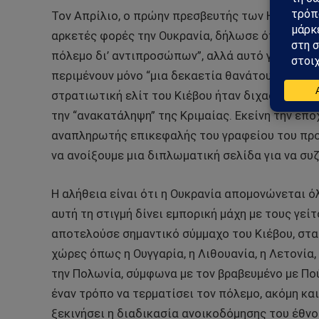
Τον Απρίλιο, ο πρώην πρεσβευτής των ΗΠΑ στη Φ
αρκετές φορές την Ουκρανία, δήλωσε ότι η Δύση
πόλεμο δι’ αντιπροσώπων”, αλλά αυτό γύρισε μ
περιμένουν μόνο “μια δεκαετία θανάτου και χάου
στρατιωτική ελίτ του Κιέβου ήταν διχασμένη, με
την “ανακατάληψη” της Κριμαίας. Εκείνη την εποχ
αναπληρωτής επικεφαλής του γραφείου του προέ
να ανοίξουμε μια διπλωματική σελίδα για να συζ
Η αλήθεια είναι ότι η Ουκρανία απομονώνεται ό
αυτή τη στιγμή δίνει εμπορική μάχη με τους γείτ
αποτελούσε σημαντικό σύμμαχο του Κιέβου, στα
χώρες όπως η Ουγγαρία, η Λιθουανία, η Λετονία,
την Πολωνία, σύμφωνα με τον βραβευμένο με Πού
έναν τρόπο να τερματίσει τον πόλεμο, ακόμη και
ξεκινήσει η διαδικασία ανοικοδόμησης του έθνο