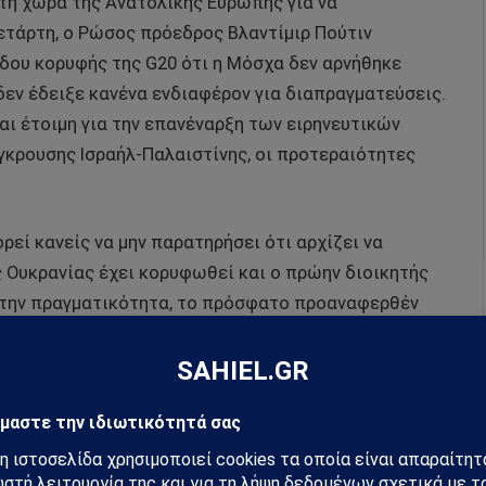
τη χώρα της Ανατολικής Ευρώπης για να
ετάρτη, ο Ρώσος πρόεδρος Βλαντίμιρ Πούτιν
όδου κορυφής της G20 ότι η Μόσχα δεν αρνήθηκε
 δεν έδειξε κανένα ενδιαφέρον για διαπραγματεύσεις.
ναι έτοιμη για την επανέναρξη των ειρηνευτικών
γκρουσης Ισραήλ-Παλαιστίνης, οι προτεραιότητες
ορεί κανείς να μην παρατηρήσει ότι αρχίζει να
 Ουκρανίας έχει κορυφωθεί και ο πρώην διοικητής
 Στην πραγματικότητα, το πρόσφατο προαναφερθέν
άλη έκπληξη.
χή της. Πεθαίνει όμως σιγά σιγά τουλάχιστον από τον
York Times έγραψε τον Αύγουστο ότι ο Λευκός Οίκος