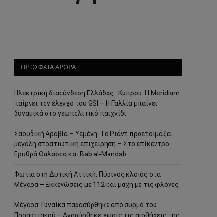
ΠΡΟΣΦΑΤΑ ΑΡΘΡΑ
Ηλεκτρική διασύνδεση Ελλάδας–Κύπρου: Η Meridiam
παίρνει τον έλεγχο του GSI – Η Γαλλία μπαίνει
δυναμικά στο γεωπολιτικό παιχνίδι
Σαουδική Αραβία – Υεμένη: Το Ριάντ προετοιμάζει
μεγάλη στρατιωτική επιχείρηση – Στο επίκεντρο
Ερυθρά Θάλασσα και Bab al-Mandab
Φωτιά στη Δυτική Αττική: Πύρινος κλοιός στα
Μέγαρα – Εκκενώσεις με 112 και μάχη με τις φλόγες
Μέγαρα: Γυναίκα παρασύρθηκε από συρμό του
Προαστιακού – Ανασύρθηκε χωρίς τις αισθήσεις της