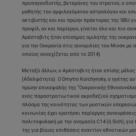
προπαγανδιστής, βετεράνος του στρατού, ο οπο
μαθητής του αμφιλεγόμενου αστρολόγου και εσ
ακτιβιστής και και πρώην πράκτορας της SBU γι
προφίλ, αν και περίεργο, γίνεται όλο και πιο συ
Αρέστοβιτς ήταν επίσημος ομιλητής της ουκρα
για την Ουκρανία στις συνομιλίες του Μινσκ με
οποίος συνεχίζεται από το 2014).
Μεταξύ άλλων, ο Αρέστοβιτς ήταν επίσης μέλος
(Αδελφότητα). Ο Dmytro Korchynsky, ο ηγέτης α
πρώην επικεφαλής της “Ουκρανικής Εθνοσυνέλε
ενός παραστρατιωτικού ακροδεξιού σχηματισμού.
πλάσμα της κοινότητας των μυστικών υπηρεσιών
κοινωνίας έχει κρατήσει περίεργες συνευρέσεις
πολιτοφυλακή με την ονομασία C14 (ή Sich), για
της για βίαιες επιθέσεις εναντίον εθνοτικών μ