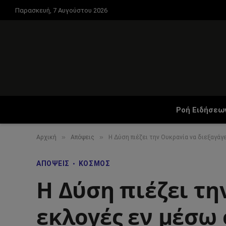
Παρασκευή, 7 Αυγούστου 2026
Ροή Ειδήσεω
»
»
Αρχική
Απόψεις
Η Δύση πιέζει την Ουκρανία να διεξαγάγ
ΑΠΌΨΕΙΣ
ΚΌΣΜΟΣ
Η Δύση πιέζει τη
εκλογές εν μέσω