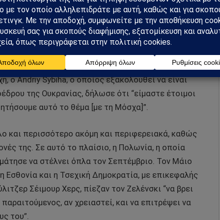
ινλανδία, Earle Mack, ο οποίος έχει επισκεφθεί
 “στήριζε την Ουκρανία για να πολεμήσει έναν
πούμερανγκ και οι Ουκρανοί θα μπορούσαν να
ς”. Τον ίδιο μήνα έγραψα για το πώς η πολιτική και
 ένα μέρος της να επανεξετάζει τα σχέδιά της για
ή, ο Andriy Sybiha, ο οποίος εξακολουθεί να είναι
δρου της Ουκρανίας, δήλωσε ότι “είμαστε έτοιμοι
ητήσουμε αυτό το θέμα [με τη Μόσχα]”.
λο και περισσότερο ακόμη και περιφερειακά, καθώς
ονές της. Σε αυτό το πλαίσιο, η Πολωνία, η οποία
μάτησε να στέλνει όπλα τον Σεπτέμβριο. Τον Μάιο
 η Εσθονία και η Τσεχική Δημοκρατία, με επικεφαλής
λιτζερ Σέιμουρ Χερς, πίεζαν τον Ζελένσκι “να βρει
 παραιτούμενος, αν χρειαστεί, και να επιτρέψει να
υς του”.