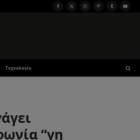
Facebook
X
Instagram
Pinterest
Tumblr
YouTu
(Twitter)
Τεχνολογία
γάγει
φωνία “γη