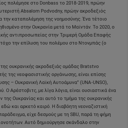
ίος πολέμησε στο Donbass το 2018-2019, πρώην
ωτεριστή Absalom Podvodny, πρώην ακροδεξιός
α την καταπολέμηση της νοημοσύνης. Ένα τέτοιο
νηθισμένο στην Ουκρανία μετά το Μαϊντάν. Το 2020, ο
νικής αντιπροσωπείας στην Τριμερή Ομάδα Επαφής
 στόχο την επίλυση του πολέμου στο Ντονμπάς (ο
 της ουκρανικής ακροδεξιάς ομάδας Bratstvo
υτής της νεοφασιστικής οργάνωσης, είναι επίσης
υσης – Ουκρανική Λαϊκή Αυτοάμυνα” (UNA-UNSO),
 Ο Αρέστοβιτς, με λίγα λόγια, είναι ουσιαστικά ένα
 της Ουκρανίας και αυτό το τμήμα της ουκρανικής
 εδώ και αρκετό καιρό. Η διαβόητη νεοναζιστική
 παράδειγμα, είχε δεσμούς με τη SBU, παρά τη φήμη
ειονοτήτων. Αυτό δημιούργησε σκάνδαλο στην