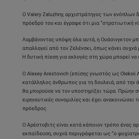
Ο Valery Zaluzhny, αρχιστράτηγος των ενόπλων
πρόεδρό του και έγραψε ότι μια “στρατιωτική νί
Λαμβάνοντας υπόψη όλα αυτά, η Ουάσινγκτον μπ
απαλλαγεί από τον Ζελένσκι, όπως κάνει συχνά 
Η δυτική πίεση για εκλογές στη χώρα μπορεί να 
Ο Alexey Arestovich (επίσης γνωστός ως Oleksii
κατάλληλος άνθρωπος για τη δουλειά, από την 
θα μπορούσε να τον υποστηρίξει τώρα. Πρώην σ
ειρηνευτικές συνομιλίες και έχει ανακοινώσει τ
πρόεδρος.
Ο Αρέστοβιτς είναι κατά κάποιον τρόπο ένας α
εκπαίδευση, συχνά περιγράφεται ως “ο ψυχίατρο