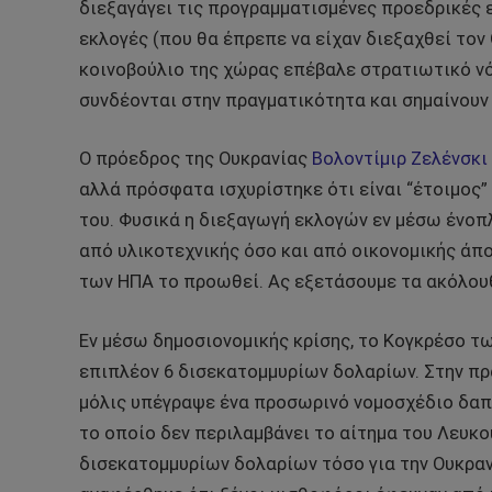
διεξαγάγει τις προγραμματισμένες προεδρικές ε
εκλογές (που θα έπρεπε να είχαν διεξαχθεί τον
κοινοβούλιο της χώρας επέβαλε στρατιωτικό νόμ
συνδέονται στην πραγματικότητα και σημαίνουν
Ο πρόεδρος της Ουκρανίας
Βολοντίμιρ Ζελένσκι
αλλά πρόσφατα ισχυρίστηκε ότι είναι “έτοιμος
του. Φυσικά η διεξαγωγή εκλογών εν μέσω ένοπ
από υλικοτεχνικής όσο και από οικονομικής άπο
των ΗΠΑ το προωθεί. Ας εξετάσουμε τα ακόλου
Εν μέσω δημοσιονομικής κρίσης, το Κογκρέσο τ
επιπλέον 6 δισεκατομμυρίων δολαρίων. Στην π
μόλις υπέγραψε ένα προσωρινό νομοσχέδιο δαπα
το οποίο δεν περιλαμβάνει το αίτημα του Λευκο
δισεκατομμυρίων δολαρίων τόσο για την Ουκρανία