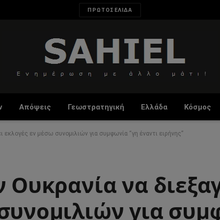
ΠΡΩΤΟΣΕΛΙΔΑ
ν
Απόψεις
Γεωστρατηγική
Ελλάδα
Κόσμος
ει εκλογές εν μέσω συνομιλιών για συμφωνία “γη έναντι ειρήνης”
ν Ουκρανία να διεξα
 συνομιλιών για συμ