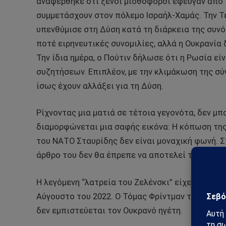
αναφέρθηκε ότι ξένοι μισθοφόροι έφευγαν από 
συμμετάσχουν στον πόλεμο Ισραήλ-Χαμάς. Την Τ
υπενθύμισε στη Δύση κατά τη διάρκεια της συν
ποτέ ειρηνευτικές συνομιλίες, αλλά η Ουκρανία
Την ίδια ημέρα, ο Πούτιν δήλωσε ότι η Ρωσία εί
συζητήσεων. Επιπλέον, με την κλιμάκωση της σύ
ίσως έχουν αλλάξει για τη Δύση.
Ρίχνοντας μια ματιά σε τέτοια γεγονότα, δεν μπ
διαμορφώνεται μια σαφής εικόνα: Η κόπωση της
του ΝΑΤΟ Σταυρίδης δεν είναι μοναχική φωνή.
άρθρο του δεν θα έπρεπε να αποτελεί τόσο μεγ
Η λεγόμενη “λατρεία του Ζελένσκι” είχε την επο
Αύγουστο του 2022. Ο Τόμας Φρίντμαν των New 
δεν εμπιστεύεται τον Ουκρανό ηγέτη.