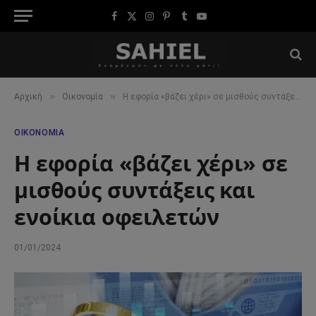
Facebook
X
Instagram
Pinterest
Tumblr
YouTube
(Twitter)
»
»
Αρχική
Οικονομία
Η εφορία «βάζει χέρι» σε μισθούς συντάξεις και ενοίκια οφειλετών
ΟΙΚΟΝΟΜΊΑ
Η εφορία «βάζει χέρι» σε
μισθούς συντάξεις και
ενοίκια οφειλετών
01/01/2024