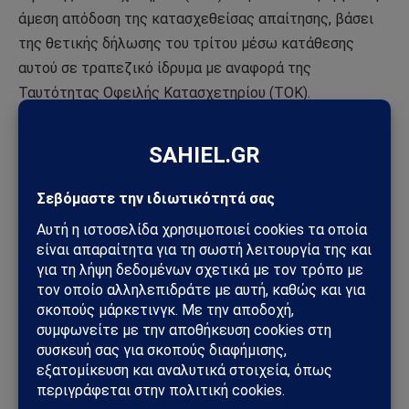
άμεση απόδοση της κατασχεθείσας απαίτησης, βάσει
της θετικής δήλωσης του τρίτου μέσω κατάθεσης
αυτού σε τραπεζικό ίδρυμα με αναφορά της
Ταυτότητας Οφειλής Κατασχετηρίου (ΤΟΚ).
17. Τα παραπάνω βήματα είναι κοινά για τα μη
ηλεκτρονικά και τα ηλεκτρονικά κατασχετήρια.
Ειδικά όσον αφορά στα ηλεκτρονικά κατασχετήρια,
στην περίπτωση που δεν αποδοθεί το κατασχεθέν
ποσόν στα χέρια του τρίτου εντός των οριζόμενων
από τον νόμο προθεσμιών, καθώς και στην περίπτωση
που δεν υποβληθεί δήλωση ή υποβληθεί δήλωση
εκπροθέσμως ή παρατύπως διενεργείται βεβαίωση
του ποσού σε βάρος του τρίτου
18. Η απόδοση του κατασχεθέντος ποσού,
βάσει της
θετικής δήλωσης του τρίτου επί ηλεκτρονικών