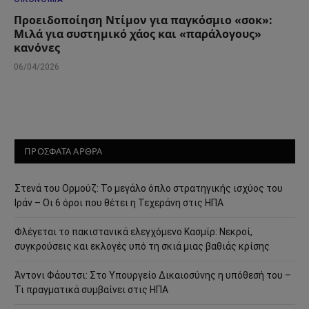
Προειδοποίηση Ντίμον για παγκόσμιο «σοκ»:
Μιλά για συστημικό χάος και «παράλογους»
κανόνες
06/04/2026
ΠΡΟΣΦΑΤΑ ΑΡΘΡΑ
Στενά του Ορμούζ: Το μεγάλο όπλο στρατηγικής ισχύος του
Ιράν – Οι 6 όροι που θέτει η Τεχεράνη στις ΗΠΑ
Φλέγεται το πακιστανικά ελεγχόμενο Κασμίρ: Νεκροί,
συγκρούσεις και εκλογές υπό τη σκιά μιας βαθιάς κρίσης
Άντονι Φάουτσι: Στο Υπουργείο Δικαιοσύνης η υπόθεσή του –
Τι πραγματικά συμβαίνει στις ΗΠΑ