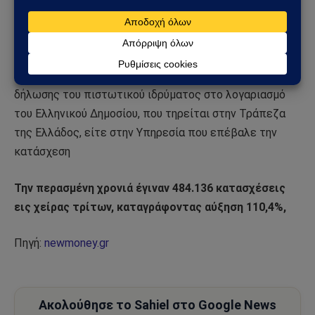
κατασχετηρίων διενεργείται μέσω του διατραπεζικού
συστήματος, με αναφορά στη μοναδική ταυτότητα
οφειλής κατασχετηρίου (ΤΟΚ). Η απόδοση διενεργείται
εντός δέκα εργάσιμων ημερών από την υποβολή της
δήλωσης του πιστωτικού ιδρύματος στο λογαριασμό
του Ελληνικού Δημοσίου, που τηρείται στην Τράπεζα
της Ελλάδος, είτε στην Υπηρεσία που επέβαλε την
κατάσχεση
Την περασμένη χρονιά έγιναν 484.136 κατασχέσεις
εις χείρας τρίτων, καταγράφοντας αύξηση 110,4%,
Πηγή:
newmoney.gr
Ακολούθησε το Sahiel στο Google News