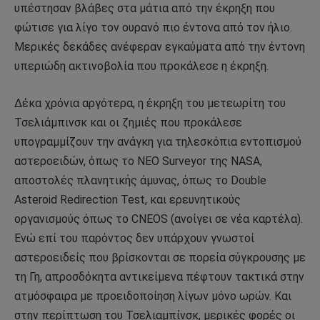
υπέστησαν βλάβες στα μάτια από την έκρηξη που
φώτισε για λίγο τον ουρανό πιο έντονα από τον ήλιο.
Μερικές δεκάδες ανέφεραν εγκαύματα από την έντονη
υπεριώδη ακτινοβολία που προκάλεσε η έκρηξη.
Δέκα χρόνια αργότερα, η έκρηξη του μετεωρίτη του
Τσελιάμπινσκ και οι ζημιές που προκάλεσε
υπογραμμίζουν την ανάγκη για τηλεσκόπια εντοπισμού
αστεροειδών, όπως το NEO Surveyor της NASA,
αποστολές πλανητικής άμυνας, όπως το Double
Asteroid Redirection Test, και ερευνητικούς
οργανισμούς όπως το CNEOS (ανοίγει σε νέα καρτέλα).
Ενώ επί του παρόντος δεν υπάρχουν γνωστοί
αστεροειδείς που βρίσκονται σε πορεία σύγκρουσης με
τη Γη, απροσδόκητα αντικείμενα πέφτουν τακτικά στην
ατμόσφαιρα με προειδοποίηση λίγων μόνο ωρών. Και
στην περίπτωση του Τσελιαμπίνσκ, μερικές φορές οι