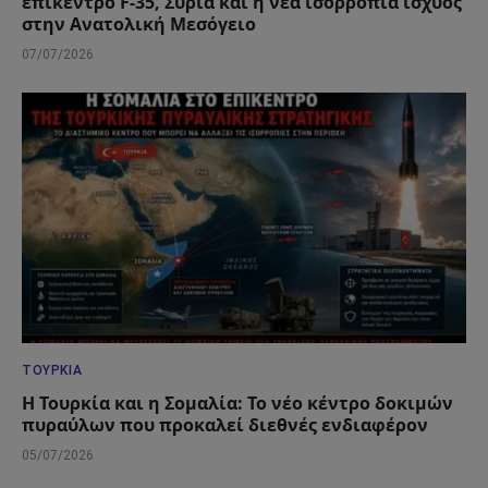
επίκεντρο F-35, Συρία και η νέα ισορροπία ισχύος
στην Ανατολική Μεσόγειο
07/07/2026
ΤΟΥΡΚΊΑ
Η Τουρκία και η Σομαλία: Το νέο κέντρο δοκιμών
πυραύλων που προκαλεί διεθνές ενδιαφέρον
05/07/2026