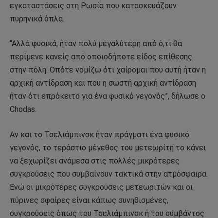
εγκαταστάσεις στη Ρωσία που κατασκευάζουν
πυρηνικά όπλα.
“Αλλά φυσικά, ήταν πολύ μεγαλύτερη από ό,τι θα
περίμενε κανείς από οποιοδήποτε είδος επίθεσης
στην πόλη. Οπότε νομίζω ότι χαίρομαι που αυτή ήταν η
αρχική αντίδραση και που η σωστή αρχική αντίδραση
ήταν ότι επρόκειτο για ένα φυσικό γεγονός”, δήλωσε ο
Chodas.
Αν και το Τσελιάμπινσκ ήταν πράγματι ένα φυσικό
γεγονός, το τεράστιο μέγεθος του μετεωρίτη το κάνει
να ξεχωρίζει ανάμεσα στις πολλές μικρότερες
συγκρούσεις που συμβαίνουν τακτικά στην ατμόσφαιρα.
Ενώ οι μικρότερες συγκρούσεις μετεωριτών και οι
πύρινες σφαίρες είναι κάπως συνηθισμένες,
συγκρούσεις όπως του Τσελιάμπινσκ ή του συμβάντος