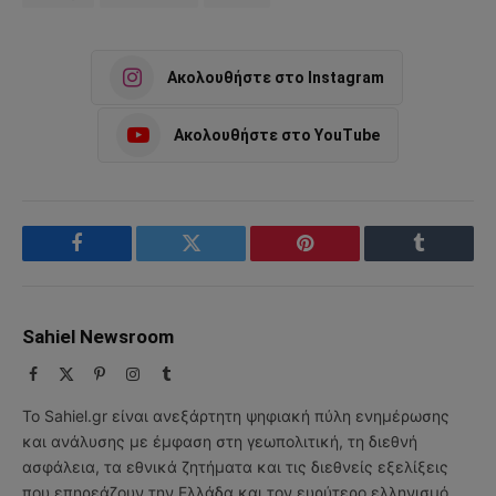
Ακολουθήστε στο Instagram
Ακολουθήστε στο YouTube
Facebook
Twitter
Pinterest
Tumblr
Sahiel Newsroom
Facebook
X
Pinterest
Instagram
Tumblr
(Twitter)
Το Sahiel.gr είναι ανεξάρτητη ψηφιακή πύλη ενημέρωσης
και ανάλυσης με έμφαση στη γεωπολιτική, τη διεθνή
ασφάλεια, τα εθνικά ζητήματα και τις διεθνείς εξελίξεις
που επηρεάζουν την Ελλάδα και τον ευρύτερο ελληνισμό.