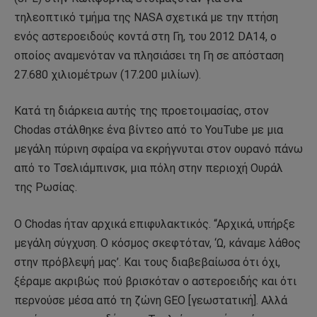
τηλεοπτικό τμήμα της NASA σχετικά με την πτήση
ενός αστεροειδούς κοντά στη Γη, του 2012 DA14, ο
οποίος αναμενόταν να πλησιάσει τη Γη σε απόσταση
27.680 χιλιομέτρων (17.200 μιλίων).
Κατά τη διάρκεια αυτής της προετοιμασίας, στον
Chodas στάλθηκε ένα βίντεο από το YouTube με μια
μεγάλη πύρινη σφαίρα να εκρήγνυται στον ουρανό πάνω
από το Τσελιάμπινσκ, μια πόλη στην περιοχή Ουράλ
της Ρωσίας.
Ο Chodas ήταν αρχικά επιφυλακτικός. “Αρχικά, υπήρξε
μεγάλη σύγχυση. Ο κόσμος σκεφτόταν, ‘Ω, κάναμε λάθος
στην πρόβλεψή μας’. Και τους διαβεβαίωσα ότι όχι,
ξέραμε ακριβώς πού βρισκόταν ο αστεροειδής και ότι
περνούσε μέσα από τη ζώνη GEO [γεωστατική]. Αλλά