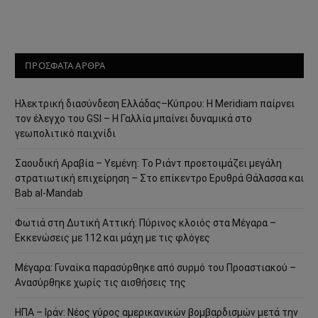
ΠΡΟΣΦΑΤΑ ΑΡΘΡΑ
Ηλεκτρική διασύνδεση Ελλάδας–Κύπρου: Η Meridiam παίρνει
τον έλεγχο του GSI – Η Γαλλία μπαίνει δυναμικά στο
γεωπολιτικό παιχνίδι
Σαουδική Αραβία – Υεμένη: Το Ριάντ προετοιμάζει μεγάλη
στρατιωτική επιχείρηση – Στο επίκεντρο Ερυθρά Θάλασσα και
Bab al-Mandab
Φωτιά στη Δυτική Αττική: Πύρινος κλοιός στα Μέγαρα –
Εκκενώσεις με 112 και μάχη με τις φλόγες
Μέγαρα: Γυναίκα παρασύρθηκε από συρμό του Προαστιακού –
Ανασύρθηκε χωρίς τις αισθήσεις της
ΗΠΑ – Ιράν: Νέος γύρος αμερικανικών βομβαρδισμών μετά την