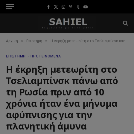
Facebook
X
Instagram
Pinterest
Tumblr
YouTube
(Twitter)
»
»
Αρχική
Επιστήμη
Η έκρηξη μετεωρίτη στο Τσελιαμπίνσκ πάνω από τη Ρωσία πριν από 10 χρόνια ήταν ένα μήνυμα αφύπνισης για την πλανητική άμυνα
ΕΠΙΣΤΉΜΗ
ΠΡΟΤΕΙΝΌΜΕΝΑ
Η έκρηξη μετεωρίτη στο
Τσελιαμπίνσκ πάνω από
τη Ρωσία πριν από 10
χρόνια ήταν ένα μήνυμα
αφύπνισης για την
πλανητική άμυνα