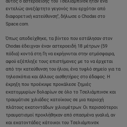
αυτός ο αστεροειδής του Τσελιάμπινσκ ήταν ένα
εντελώς ανεξάρτητο γεγονός που ερχόταν από
διαφορετική κατεύθυνση”, δήλωσε ο Chodas στο
Space.com.
Όπως αποδείχθηκε, τα βίντεο που εστάλησαν στον
Chodas έδειχναν έναν αστεροειδή 18 μέτρων (59
πόδια) κοντά στη Γη να εκρήγνυται στην ατμόσφαιρα,
αφού εξέπληξε τους επιστήμονες με το να έρχεται
από την κατεύθυνση του ήλιου, ένα τυφλό σημείο για τα
τηλεσκόπια και άλλους αισθητήρες στο έδαφος. Η
έκρηξη που προέκυψε προκάλεσε ζημιές
εκατομμυρίων δολαρίων σε όλο το Τσελιάμπινσκ και
τραυμάτισε χιλιάδες κατοίκους σε μια περιοχή
πλάτους εκατοντάδων χιλιομέτρων. Οι περισσότεροι
τραυματισμοί προκλήθηκαν από σπασμένα γυαλιά, αν
και εκατοντάδες κάτοικοι του Τσελιάμπινσκ