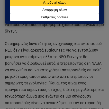
“Μου αρέσει να κάνω τον παραλληλισμό ότι η
αναζήτηση αστεροειδών είναι σαν να ψαρεύεις στον
ωκεανό”, δήλωσε ο Chodas. “Και πραγματικά, αν θέλεις
να πιάσεις περισσότερα ψάρια, χρειάζεσαι μεγαλύτερο
δίχτυ”.
Οι σημερινές δυνατότητες ανίχνευσης και εντοπισμού
ΝΕΟ δεν είναι αρκετά ευαίσθητες για να εντοπίζουν
μακρινά αντικείμενα, αλλά το NEO Surveyor θα
βοηθήσει να διορθωθεί αυτό, επιτρέποντας στη NASA
να ανιχνεύει και να καταγράφει αστεροειδείς σε πολύ
μεγαλύτερες αποστάσεις από ό,τι επιτρέπουν οι
σημερινές τεχνολογίες. “Και αυτός είναι ένας
πραγματικά σημαντικός στόχος, διότι η μεγαλύτερη και
ισχυρότερη άμυνά μας ενάντια σε μια σύγκρουση
αστεροειδούς είναι να ανακαλύψουμε τον αστεροειδή