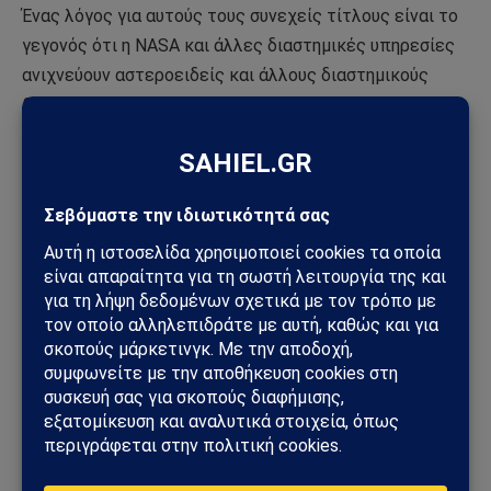
Ένας λόγος για αυτούς τους συνεχείς τίτλους είναι το
γεγονός ότι η NASA και άλλες διαστημικές υπηρεσίες
ανιχνεύουν αστεροειδείς και άλλους διαστημικούς
βράχους με πολύ πιο συχνό ρυθμό χάρη σε διάφορες
πρωτοβουλίες που έχει αναλάβει η υπηρεσία τα
τελευταία χρόνια.
Ο
“ρυθμός ανακάλυψης αστεροειδών έχει αυξηθεί
δραματικά”
, δήλωσε ο Chodas.
Προγράμματα όπως το επερχόμενο τηλεσκόπιο NEO
Surveyor της NASA για το κυνήγι αστεροειδών θα
βοηθήσουν στον εντοπισμό και την παρακολούθηση
αυτών των αντικειμένων με μεγαλύτερη ευαισθησία
από ό,τι στο παρελθόν. Χρησιμοποιώντας αισθητήρες
υπερύθρων, το διαστημικό τηλεσκόπιο θα μπορεί να
αναζητά ταυτόχρονα πολλά αντικείμενα κοντά στη Γη.