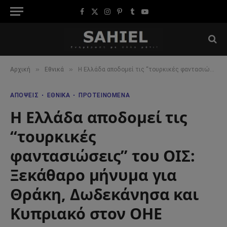
Facebook
X
Instagram
Pinterest
Tumblr
YouTube
(Twitter)
»
»
Αρχική
Εθνικά
Η Ελλάδα αποδομεί τις “τουρκικές φαντασιώσεις” του ΟΙΣ: Ξεκάθαρο μήνυμα για Θράκη, Δωδεκάνησα και Κυπριακό στον ΟΗΕ
ΑΠΌΨΕΙΣ
ΕΘΝΙΚΆ
ΠΡΟΤΕΙΝΌΜΕΝΑ
Η Ελλάδα αποδομεί τις
“τουρκικές
φαντασιώσεις” του ΟΙΣ:
Ξεκάθαρο μήνυμα για
Θράκη, Δωδεκάνησα και
Κυπριακό στον ΟΗΕ