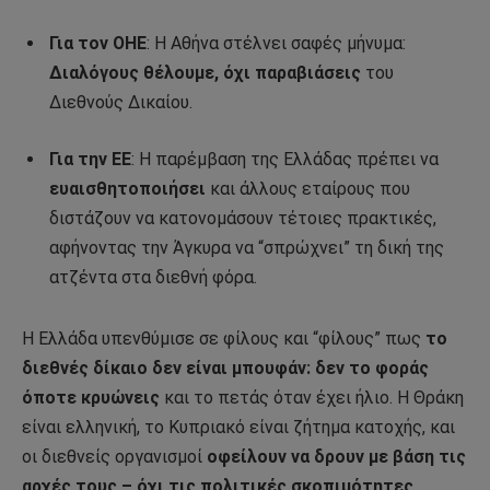
Για τον ΟΗΕ
: Η Αθήνα στέλνει σαφές μήνυμα:
Διαλόγους θέλουμε, όχι παραβιάσεις
του
Διεθνούς Δικαίου.
Για την ΕΕ
: Η παρέμβαση της Ελλάδας πρέπει να
ευαισθητοποιήσει
και άλλους εταίρους που
διστάζουν να κατονομάσουν τέτοιες πρακτικές,
αφήνοντας την Άγκυρα να “σπρώχνει” τη δική της
ατζέντα στα διεθνή φόρα.
Η Ελλάδα υπενθύμισε σε φίλους και “φίλους” πως
το
διεθνές δίκαιο δεν είναι μπουφάν: δεν το φοράς
όποτε κρυώνεις
και το πετάς όταν έχει ήλιο. Η Θράκη
είναι ελληνική, το Κυπριακό είναι ζήτημα κατοχής, και
οι διεθνείς οργανισμοί
οφείλουν να δρουν με βάση τις
αρχές τους – όχι τις πολιτικές σκοπιμότητες
.