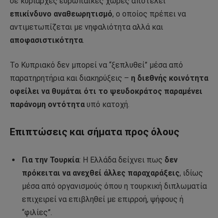
σε κυρίαρχες ευρωπαϊκές χώρες αποτελεί
επικίνδυνο αναθεωρητισμό
, ο οποίος πρέπει να
αντιμετωπίζεται με νηφαλιότητα αλλά και
αποφασιστικότητα
.
Το Κυπριακό δεν μπορεί να “ξεπλυθεί” μέσα από
παρατηρητήρια και διακηρύξεις –
η διεθνής κοινότητα
οφείλει να θυμάται ότι το ψευδοκράτος παραμένει
παράνομη οντότητα
υπό κατοχή.
Επιπτώσεις και σήματα προς όλους
Για την Τουρκία
: Η Ελλάδα δείχνει πως
δεν
πρόκειται να ανεχθεί άλλες παραχαράξεις
, ιδίως
μέσα από οργανισμούς όπου η τουρκική διπλωματία
επιχειρεί να επιβληθεί με επιρροή, ψήφους ή
“φιλίες”.