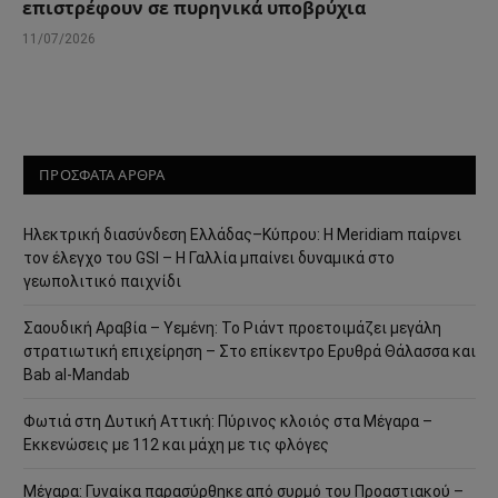
επιστρέφουν σε πυρηνικά υποβρύχια
11/07/2026
ΠΡΟΣΦΑΤΑ ΑΡΘΡΑ
Ηλεκτρική διασύνδεση Ελλάδας–Κύπρου: Η Meridiam παίρνει
τον έλεγχο του GSI – Η Γαλλία μπαίνει δυναμικά στο
γεωπολιτικό παιχνίδι
Σαουδική Αραβία – Υεμένη: Το Ριάντ προετοιμάζει μεγάλη
στρατιωτική επιχείρηση – Στο επίκεντρο Ερυθρά Θάλασσα και
Bab al-Mandab
Φωτιά στη Δυτική Αττική: Πύρινος κλοιός στα Μέγαρα –
Εκκενώσεις με 112 και μάχη με τις φλόγες
Μέγαρα: Γυναίκα παρασύρθηκε από συρμό του Προαστιακού –