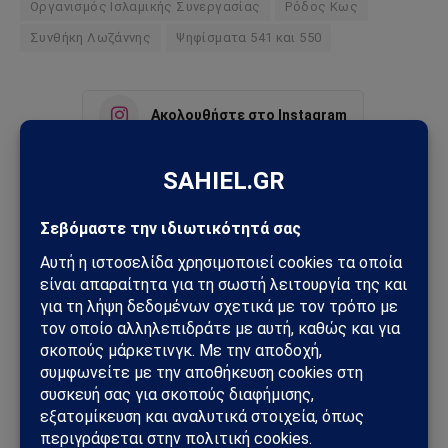
Οργανισμός Ισλαμικής Συνεργασίας
Ρόδος Κως
Συνθήκη Λωζάννης
Ψηφίσματα 541 και 550
Ακολουθήστε στο Instagram
Ακολουθήστε στο YouTube
Facebook
Twitter
Pinterest
Tumblr
Sahiel Newsroom
Facebook
X
Pinterest
Instagram
Tumblr
(Twitter)
Το Sahiel.gr είναι ανεξάρτητη ψηφιακή πύλη ενημέρωσης
και ανάλυσης με έμφαση στη γεωπολιτική, τη διεθνή