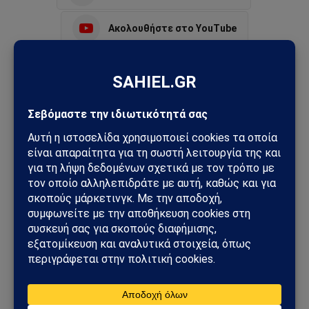
Ακολουθήστε στο YouTube
Facebook
Twitter
Pinterest
Tumblr
Sahiel Newsroom
Facebook
X
Pinterest
Instagram
Tumblr
(Twitter)
Το Sahiel.gr είναι ανεξάρτητη ψηφιακή πύλη ενημέρωσης
και ανάλυσης με έμφαση στη γεωπολιτική, τη διεθνή
ασφάλεια, τα εθνικά ζητήματα και τις διεθνείς εξελίξεις
που επηρεάζουν την Ελλάδα και τον ευρύτερο ελληνισμό.
ΔΕΙΤΕ ΕΠΙΣΗΣ →