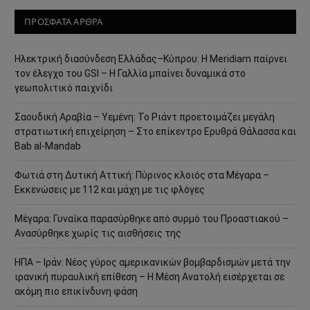
ΠΡΟΣΦΑΤΑ ΑΡΘΡΑ
Ηλεκτρική διασύνδεση Ελλάδας–Κύπρου: Η Meridiam παίρνει
τον έλεγχο του GSI – Η Γαλλία μπαίνει δυναμικά στο
γεωπολιτικό παιχνίδι
Σαουδική Αραβία – Υεμένη: Το Ριάντ προετοιμάζει μεγάλη
στρατιωτική επιχείρηση – Στο επίκεντρο Ερυθρά Θάλασσα και
Bab al-Mandab
Φωτιά στη Δυτική Αττική: Πύρινος κλοιός στα Μέγαρα –
Εκκενώσεις με 112 και μάχη με τις φλόγες
Μέγαρα: Γυναίκα παρασύρθηκε από συρμό του Προαστιακού –
Ανασύρθηκε χωρίς τις αισθήσεις της
ΗΠΑ – Ιράν: Νέος γύρος αμερικανικών βομβαρδισμών μετά την
ιρανική πυραυλική επίθεση – Η Μέση Ανατολή εισέρχεται σε
ακόμη πιο επικίνδυνη φάση