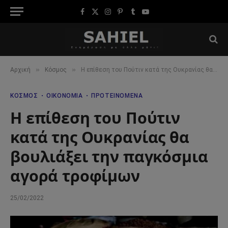
Facebook
X
Instagram
Pinterest
Tumblr
YouTube
(Twitter)
»
»
Αρχική
Κόσμος
Η επίθεση του Πούτιν κατά της Ουκρανίας θα βουλιάξει την παγκόσμια αγορά τροφίμων
ΚΌΣΜΟΣ
ΟΙΚΟΝΟΜΊΑ
ΠΡΟΤΕΙΝΌΜΕΝΑ
Η επίθεση του Πούτιν
κατά της Ουκρανίας θα
βουλιάξει την παγκόσμια
αγορά τροφίμων
25/02/2022