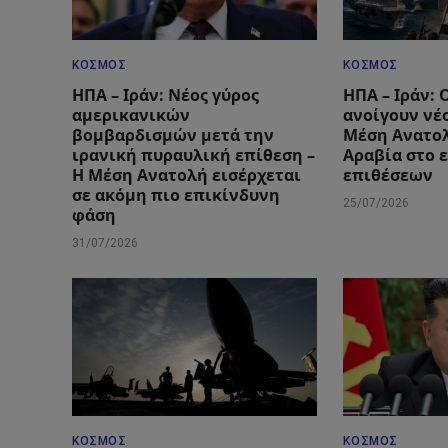
ΚΌΣΜΟΣ
ΚΌΣΜΟΣ
ΗΠΑ – Ιράν: Νέος γύρος
ΗΠΑ – Ιράν: 
αμερικανικών
ανοίγουν νέ
βομβαρδισμών μετά την
Μέση Ανατολ
ιρανική πυραυλική επίθεση –
Αραβία στο 
Η Μέση Ανατολή εισέρχεται
επιθέσεων
σε ακόμη πιο επικίνδυνη
25/07/2026
φάση
31/07/2026
ΚΌΣΜΟΣ
ΚΌΣΜΟΣ