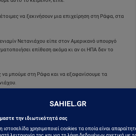
με αυτό το κείμενο», είπε.
 έτοιμες να ξεκινήσουν μια επιχείρηση στη Ράφα, στα
νιαμίν Νετανιάχου είπε στον Αμερικανό υπουργό
γματοποιήσει επίθεση ακόμα κι αν οι ΗΠΑ δεν το
ς να μπούμε στη Ράφα και να εξαφανίσουμε τα
νιάχου.
έχουν αναζητήσει καταφύγιο στα νότια της Λωρίδας
ντας σε στενές συνθήκες εν μέσω ελλείψεων σε