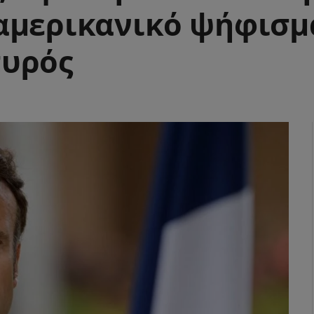
αμερικανικό ψήφισμα
πυρός