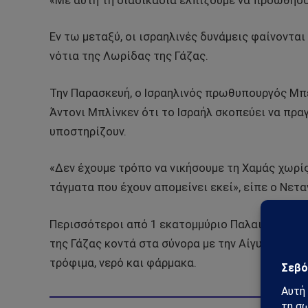
«Με αυτή τη διαδικασία ελπίζουμε να προωθήσου
Εν τω μεταξύ, οι ισραηλινές δυνάμεις φαίνονται
νότια της Λωρίδας της Γάζας.
Την Παρασκευή, ο Ισραηλινός πρωθυπουργός Μπε
Άντονι Μπλίνκεν ότι το Ισραήλ σκοπεύει να πρα
υποστηρίζουν.
«Δεν έχουμε τρόπο να νικήσουμε τη Χαμάς χωρί
τάγματα που έχουν απομείνει εκεί», είπε ο Νετα
Περισσότεροι από 1 εκατομμύριο Παλαιστίνιοι 
της Γάζας κοντά στα σύνορα με την Αίγυπτο, ζώ
τρόφιμα, νερό και φάρμακα.