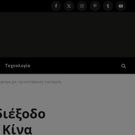
Facebook
X
Instagram
Pinterest
Tumblr
YouTu
(Twitter)
Τεχνολογία
ήφισμα για την κατάπαυση του πυρός
διέξοδο
 Κίνα