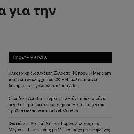
 για την
ΠΡΟΣΦΑΤΑ ΑΡΘΡΑ
Ηλεκτρική διασύνδεση Ελλάδας–Κύπρου: Η Meridiam
παίρνει τον έλεγχο του GSI – Η Γαλλία μπαίνει
δυναμικά στο γεωπολιτικό παιχνίδι
Σαουδική Αραβία – Υεμένη: Το Ριάντ προετοιμάζει
μεγάλη στρατιωτική επιχείρηση – Στο επίκεντρο
Ερυθρά Θάλασσα και Bab al-Mandab
Φωτιά στη Δυτική Αττική: Πύρινος κλοιός στα
Μέγαρα – Εκκενώσεις με 112 και μάχη με τις φλόγες