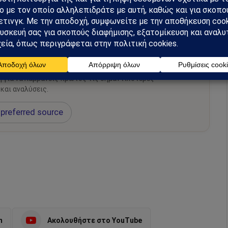
hiel στο Google News
ή για να λαμβάνεις πρώτος τις σημαντικότερες
 και αναλύσεις.
preferred source
m
Ακολουθήστε στο YouTube