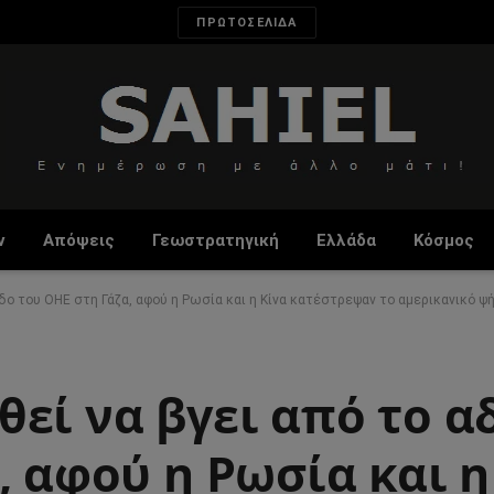
ΠΡΩΤΟΣΕΛΙΔΑ
ν
Απόψεις
Γεωστρατηγική
Ελλάδα
Κόσμος
οδο του ΟΗΕ στη Γάζα, αφού η Ρωσία και η Κίνα κατέστρεψαν το αμερικανικό ψ
εί να βγει από το α
, αφού η Ρωσία και η