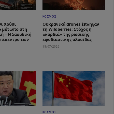
ΚΌΣΜΟΣ
Οι Χούθι
Ουκρανικά drones έπληξαν
ο μέτωπο στη
τη Wildberries: Στόχος η
ή – Η Σαουδική
«καρδιά» της ρωσικής
επίκεντρο των
εφοδιαστικής αλυσίδας
18/07/2026
ΚΌΣΜΟΣ