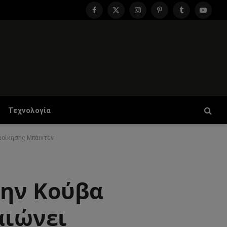
Facebook
X
Instagram
Pinterest
Tumblr
YouTu
(Twitter)
Τεχνολογία
διοίκησης Μπάιντεν
την Κούβα
αιώνει