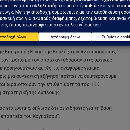
αγνοεί την απειλή από την Κίνα”, ανέφερε σε δήλωσή
της κυβέρνησης Μπάιντεν έχουν αντιφάσκει πολλές
ικό Κόμμα κατασκοπεύει ή όχι τις Ηνωμένες
 της Επιτροπής Κίνας της Βουλής των Αντιπροσώπων,
 τον τρόπο με τον οποίο αντέδρασαν στις αρχικές
σε προηγουμένως αυτές τις αναφορές για μια
ίς μια συνεκτική εξήγηση, πρέπει να συμπεράνουμε
και ωραιοποιούν την επιθετικότητα του ΚΚΚ
 στρατηγική της εμπλοκής”.
διας επιτροπής, δήλωσε ότι οι ειδήσεις για τη βάση
 εποπτεία του Κογκρέσου”.