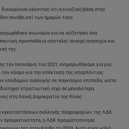
διευκρίνισε λέγοντας ότι η κινεζική βάση στην
 δεν συνέβη επί των ημερών τους.
ραχωρήθηκε ανωνυμία για να συζητήσει ένα
οπευτική προσπάθεια αποτελεί συνεχή ανησυχία και
ισή της.
ης τον Ιανουάριο του 2021, ενημερωθήκαμε για μια
 τον κόσμο για την επέκταση της υπερπόντιας
των υποδομών συλλογής σε παγκόσμιο επίπεδο, ώστε
α διατηρεί στρατιωτική ισχύ σε μεγαλύτερη
ος στη Λαϊκή Δημοκρατία της Κίνας.
ία εγκαταστάσεων συλλογής πληροφοριών της ΛΔΚ
ην πραγματικότητα, η ΛΔΚ πραγματοποίησε
φοριών της στην Κούβα το 2019. Αυτό είναι καλά