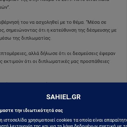
ιών”.
βέρνησή του να ασχοληθεί με το θέμα. “Μέσα σε
ος, σημειώνοντας ότι η κατεύθυνση της δέσμευσης με
 μέσω της διπλωματίας.
επτομέρειες, αλλά δήλωσε ότι οι δεσμεύσεις έφεραν
ας εκτιμούν ότι οι διπλωματικές μας προσπάθειες
ου ήλπιζε να είναι”, δήλωσε ο αξιωματούχος. “Η ΛΔΚ
ρουσία της στην Κούβα και εμείς θα συνεχίσουμε να
ς Επιτροπής Πληροφοριών της Βουλής των
 δημοσίευμα του POLITICO το Σάββατο.