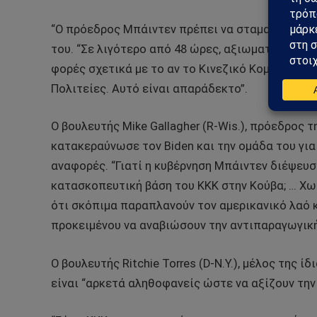
“Ο πρόεδρος Μπάιντεν πρέπει να σταματήσει να 
του. “Σε λιγότερο από 48 ώρες, αξιωματούχοι 
φορές σχετικά με το αν το Κινεζικό Κομμουνιστ
Πολιτείες. Αυτό είναι απαράδεκτο”.
Ο βουλευτής Mike Gallagher (R-Wis.), πρόεδρος
κατακεραύνωσε τον Biden και την ομάδα του για
αναφορές. “Γιατί η κυβέρνηση Μπάιντεν διέψευ
κατασκοπευτική βάση του ΚΚΚ στην Κούβα; … Χωρ
ότι σκόπιμα παραπλανούν τον αμερικανικό λαό 
προκειμένου να αναβιώσουν την αντιπαραγωγική
Ο βουλευτής Ritchie Torres (D-N.Y.), μέλος της ί
είναι “αρκετά αληθοφανείς ώστε να αξίζουν την