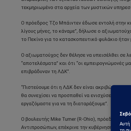
τεκμηριωμένο στα αρχεία των μυστικών υπηρεσ
Ο πρόεδρος Τζο Μπάιντεν έδωσε εντολή στην κυ
λίγους μήνες, το κάναμε”, δήλωσε ο αξιωματούχ
το Πεκίνο για το κατασκοπευτικό φυλάκιο ήταν
Ο αξιωματούχος δεν θέλησε να υπεισέλθει σε λ
“αποτελέσματα” και ότι “οι εμπειρογνώμονές μ
επιβράδυναν τη ΛΔΚ”.
“Πιστεύουμε ότι η ΛΔΚ δεν είναι ακριβώς εκεί π
θα συνεχίσει να προσπαθεί να ενισχύσει την πα
εργαζόμαστε για να τη διαταράξουμε”.
Ο βουλευτής Mike Turner (R-Ohio), πρόεδρος τη
Αντιπροσώπων, επέκρινε την κυβέρνηση μετά το