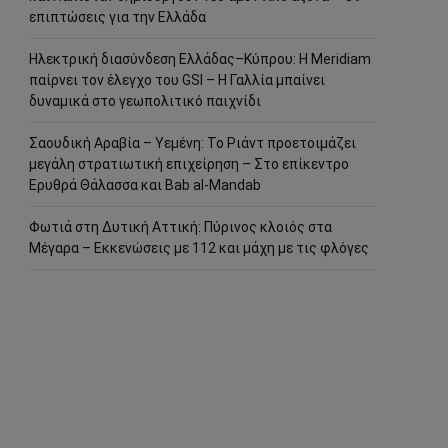
επιπτώσεις για την Ελλάδα
Ηλεκτρική διασύνδεση Ελλάδας–Κύπρου: Η Meridiam
παίρνει τον έλεγχο του GSI – Η Γαλλία μπαίνει
δυναμικά στο γεωπολιτικό παιχνίδι
Σαουδική Αραβία – Υεμένη: Το Ριάντ προετοιμάζει
μεγάλη στρατιωτική επιχείρηση – Στο επίκεντρο
Ερυθρά Θάλασσα και Bab al-Mandab
Φωτιά στη Δυτική Αττική: Πύρινος κλοιός στα
Μέγαρα – Εκκενώσεις με 112 και μάχη με τις φλόγες