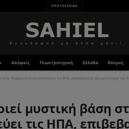
ΠΡΩΤΟΣΕΛΙΔΑ
ν
Απόψεις
Γεωστρατηγική
Ελλάδα
Κόσμος
ση στην Κούβα για να κατασκοπεύει τις ΗΠΑ, επιβεβαιώνει αξιωματούχος της 
οιεί μυστική βάση σ
ύει τις ΗΠΑ, επιβεβ