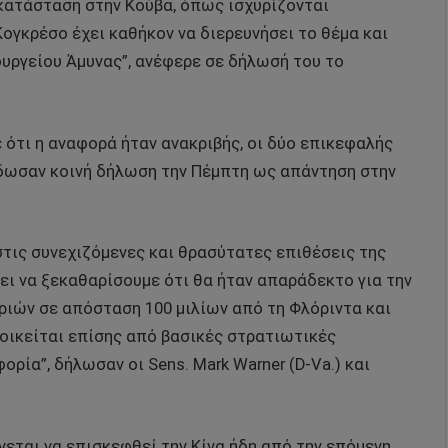
γκατάσταση στην Κούβα, όπως ισχυρίζονται
ογκρέσο έχει καθήκον να διερευνήσει το θέμα και
πουργείου Άμυνας”, ανέφερε σε δήλωσή του το
 ότι η αναφορά ήταν ανακριβής, οι δύο επικεφαλής
δωσαν κοινή δήλωση την Πέμπτη ως απάντηση στην
στις συνεχιζόμενες και θρασύτατες επιθέσεις της
ει να ξεκαθαρίσουμε ότι θα ήταν απαράδεκτο για την
ριών σε απόσταση 100 μιλίων από τη Φλόριντα και
τοικείται επίσης από βασικές στρατιωτικές
ρία”, δήλωσαν οι Sens. Mark Warner (D-Va.) και
εται να επισκεφθεί την Κίνα ήδη από την επόμενη