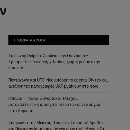
ν
ΠΡΟΣΦΑΤΑ ΑΡΘΡΑ
Τυφώνας Dolphin: Σαρώνει την Οκινάουα –
Τραυματίες, δεκάδες χιλιάδες χωρίς ρεύμα στην
Ιαπωνία
Πεντάγωνο και UFO: Νέα απόρρητα αρχεία, βίντεο και
ανεξήγητες καταγραφές UAP βγαίνουν στο φως
Ισπανία – Ιταλία: Συνοριακοί έλεγχοι,
μεταναστευτική κρίση στη Θέουτα και νέο ρήγμα
στην Ευρώπη
Συμφωνία της Μέκκας: Τουρκία, Σαουδική Αραβία
και Πακιστάν δημιουργούν νέο αμυντικό άξονα – Οι