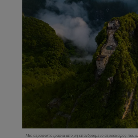
Μια αεροφωτογραφία από μη επανδρωμένο αεροσκάφος που ελή