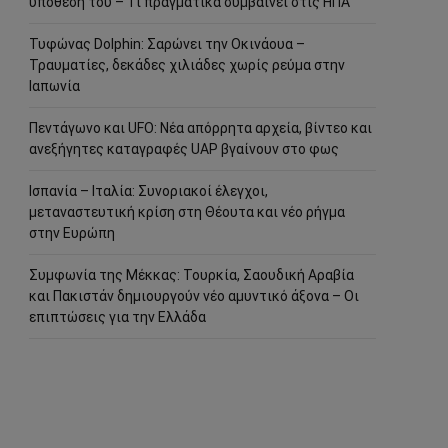
υπόθεσή του – Τι πραγματικά συμβαίνει στις ΗΠΑ
Τυφώνας Dolphin: Σαρώνει την Οκινάουα –
Τραυματίες, δεκάδες χιλιάδες χωρίς ρεύμα στην
Ιαπωνία
Πεντάγωνο και UFO: Νέα απόρρητα αρχεία, βίντεο και
ανεξήγητες καταγραφές UAP βγαίνουν στο φως
Ισπανία – Ιταλία: Συνοριακοί έλεγχοι,
μεταναστευτική κρίση στη Θέουτα και νέο ρήγμα
στην Ευρώπη
Συμφωνία της Μέκκας: Τουρκία, Σαουδική Αραβία
και Πακιστάν δημιουργούν νέο αμυντικό άξονα – Οι
επιπτώσεις για την Ελλάδα