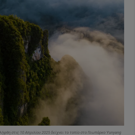
φθη στις 10 Απριλίου 2025 δείχνει το τοπίο στο Γεωπάρκο Yunyang