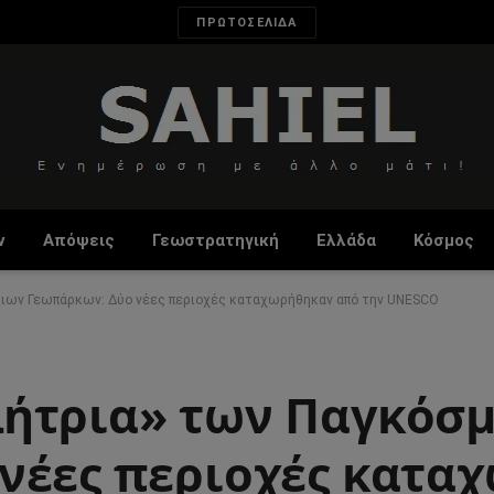
ΠΡΩΤΟΣΕΛΙΔΑ
ν
Απόψεις
Γεωστρατηγική
Ελλάδα
Κόσμος
μιων Γεωπάρκων: Δύο νέες περιοχές καταχωρήθηκαν από την UNESCO
λήτρια» των Παγκόσ
νέες περιοχές κατα