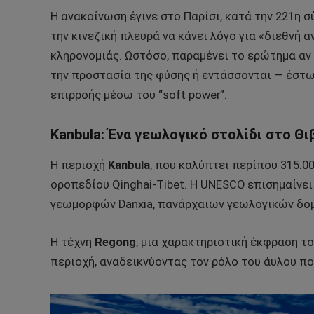
Η ανακοίνωση έγινε στο Παρίσι, κατά την 221η 
την κινεζική πλευρά να κάνει λόγο για «διεθνή 
κληρονομιάς. Ωστόσο, παραμένει το ερώτημα αν
την προστασία της φύσης ή εντάσσονται — έστω
επιρροής μέσω του “soft power”.
Kanbula: Ένα γεωλογικό στολίδι στο Θ
Η περιοχή
Kanbula
, που καλύπτει περίπου 315.0
οροπεδίου Qinghai-Tibet. Η UNESCO επισημαίνε
γεωμορφών Danxia, πανάρχαιων γεωλογικών δομ
Η τέχνη
Regong
, μια χαρακτηριστική έκφραση τ
περιοχή, αναδεικνύοντας τον ρόλο του άυλου π