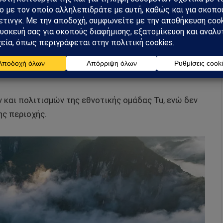
 και… η σκιά των Τριών Φαραγγιών
ang
, έκτασης 112.400 εκταρίων, γνωστή για τα
ς και τη γειτνίασή της με το κολοσσιαίο φράγμα
 και πολιτισμών της εθνοτικής ομάδας Tu, ενώ δεν
ης περιοχής.