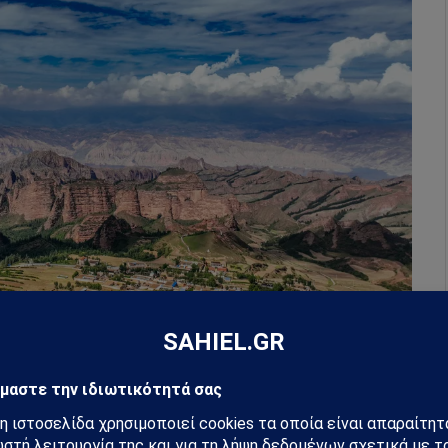
ελήφθη την 1η Σεπτεμβρίου 2022 δείχνει μια άποψη του Εθνικού
an, στην επαρχία Qinghai της βορειοδυτικής Κίνας. [Photo/Xinhua]