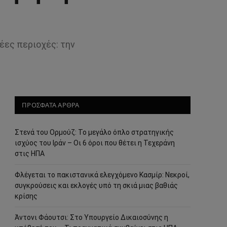
έες περιοχές: την
ΠΡΟΣΦΑΤΑ ΑΡΘΡΑ
Στενά του Ορμούζ: Το μεγάλο όπλο στρατηγικής
ισχύος του Ιράν – Οι 6 όροι που θέτει η Τεχεράνη
στις ΗΠΑ
Φλέγεται το πακιστανικά ελεγχόμενο Κασμίρ: Νεκροί,
συγκρούσεις και εκλογές υπό τη σκιά μιας βαθιάς
κρίσης
Άντονι Φάουτσι: Στο Υπουργείο Δικαιοσύνης η