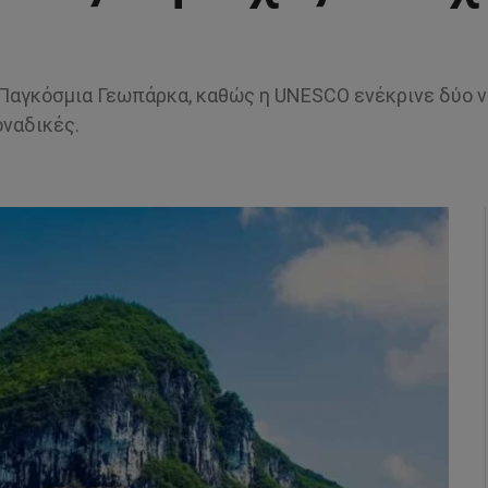
 Παγκόσμια Γεωπάρκα, καθώς η UNESCO ενέκρινε δύο ν
οναδικές.