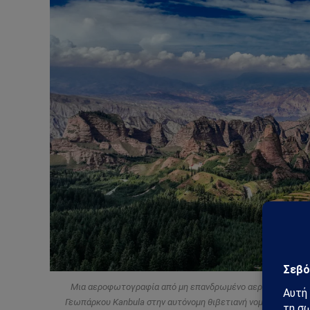
Μια αεροφωτογραφία από μη επανδρωμένο αεροσκάφος που 
Γεωπάρκου Kanbula στην αυτόνομη θιβετιανή νομαρχία Huangn