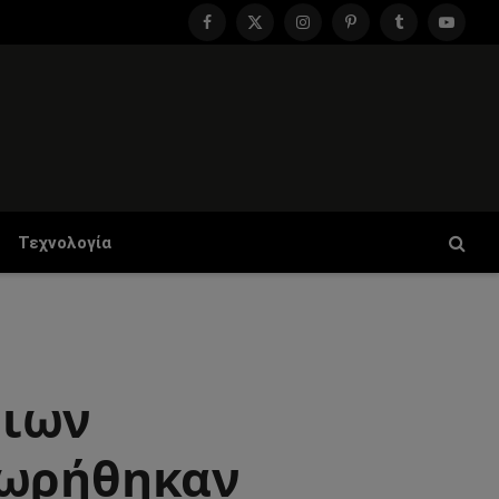
Facebook
X
Instagram
Pinterest
Tumblr
YouTu
(Twitter)
Τεχνολογία
μιων
χωρήθηκαν