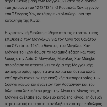
στρατιωτική βάση των Μογγόλων) κατά τη διάρκεια
του χειμώνα του 1242/1243. Ο Κουμπλάι Χαν, εγγονός
του Τζένγκις Χαν, κατάφερε να ολοκληρώσει την
κατάληψη της Κίνας.
Η χριστιανική Ευρώπη σώθηκε από τις στρατιωτικές
επιθέσεις των Μογγόλων για τον λόγο του θανάτου
του Οζντέι το 1241, ο θάνατος του Μεγάλου Χαν
Μόνγκε το 1259 έσωσε τα ισλαμικά εδάφη και τους
λαούς στην Ασία. Ο Μογγόλος Μεγάλος Χαν Möngke
αποφάσισε να επεκτείνει τα όρια της Μογγολικής
αυτοκρατορίας προς τα ανατολικά και δυτικά αλλά
κατ’ αρχήν εναντίον της κινεζικής αυτοκρατορίας των
Σουνγκ καθώς και εναντίον των Ασσασίνων και του
Ισλαμικού Χαλιφάτου μέχρι την Αίγυπτο. Μόνος του, ο
Μόνγκε ανέλαβε τον πόλεμο κατά της Κίνας. Τη δυτική
στρατιωτική εκστρατεία ανέλαβε ο νεότερος αδελφός