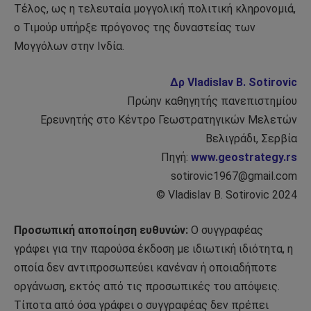
Τέλος, ως η τελευταία μογγολική πολιτική κληρονομιά,
ο Τιμούρ υπήρξε πρόγονος της δυναστείας των
Μογγόλων στην Ινδία.
Δρ Vladislav B. Sotirovic
Πρώην καθηγητής πανεπιστημίου
Ερευνητής στο Κέντρο Γεωστρατηγικών Μελετών
Βελιγράδι, Σερβία
Πηγή:
www.geostrategy.rs
sotirovic1967@gmail.com
© Vladislav B. Sotirovic 2024
Προσωπική αποποίηση ευθυνών:
Ο συγγραφέας
γράφει για την παρούσα έκδοση με ιδιωτική ιδιότητα, η
οποία δεν αντιπροσωπεύει κανέναν ή οποιαδήποτε
οργάνωση, εκτός από τις προσωπικές του απόψεις.
Τίποτα από όσα γράφει ο συγγραφέας δεν πρέπει