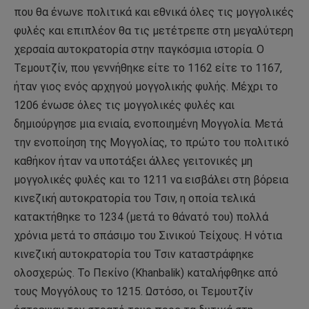
που θα ένωνε πολιτικά και εθνικά όλες τις μογγολικές
φυλές και επιπλέον θα τις μετέτρεπε στη μεγαλύτερη
χερσαία αυτοκρατορία στην παγκόσμια ιστορία. Ο
Τεμουτζίν, που γεννήθηκε είτε το 1162 είτε το 1167,
ήταν γιος ενός αρχηγού μογγολικής φυλής. Μέχρι το
1206 ένωσε όλες τις μογγολικές φυλές και
δημιούργησε μια ενιαία, ενοποιημένη Μογγολία. Μετά
την ενοποίηση της Μογγολίας, το πρώτο του πολιτικό
καθήκον ήταν να υποτάξει άλλες γειτονικές μη
μογγολικές φυλές και το 1211 να εισβάλει στη βόρεια
κινεζική αυτοκρατορία του Τσιν, η οποία τελικά
κατακτήθηκε το 1234 (μετά το θάνατό του) πολλά
χρόνια μετά το σπάσιμο του Σινικού Τείχους. Η νότια
κινεζική αυτοκρατορία του Τσιν καταστράφηκε
ολοσχερώς. Το Πεκίνο (Khanbalik) καταλήφθηκε από
τους Μογγόλους το 1215. Ωστόσο, οι Τεμουτζίν