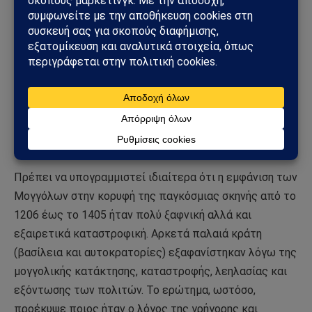
αστικοποίησης, ενώ ο πληθυσμός ήταν εν μέρει
νομαδικός. Ως άμεση συνέπεια, σε αυτά τα εδάφη η
μογγολική κυριαρχία διήρκεσε περισσότερο: για
παράδειγμα, στα εδάφη της πρώην Κιεβανικής Ρωσίας
διήρκεσε περισσότερο από δύο αιώνες. Ωστόσο, η
εποχή του Ταμερλάνου (Τιμούρ, 1336-1405)
σηματοδότησε το οριστικό τέλος της εποχής των
μογγολικών κατακτήσεων.
Πρέπει να υπογραμμιστεί ιδιαίτερα ότι η εμφάνιση των
Μογγόλων στην κορυφή της παγκόσμιας σκηνής από το
1206 έως το 1405 ήταν πολύ ξαφνική αλλά και
εξαιρετικά καταστροφική. Αρκετά παλαιά κράτη
(βασίλεια και αυτοκρατορίες) εξαφανίστηκαν λόγω της
μογγολικής κατάκτησης, καταστροφής, λεηλασίας και
εξόντωσης των πολιτών. Το ερώτημα, ωστόσο,
προέκυψε ποιος ήταν ο λόγος της γρήγορης και