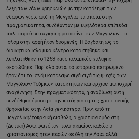
Τζένγκις Χαν (Yasa). Παρ’ όλα αυτά, ένιωσαν την ισχυρή
έλξη των νέων θρησκειών με την κατάληψη των
εδαφών γύρω από τη Μογγολία, τα οποία, στην
πραγματικότητα, συνδέονταν με υψηλότερα επίπεδα
πολιτισμού σε σύγκριση με εκείνο των Μογγόλων. Το
Ισλάμ στην αρχή ήταν δυσμενές: Η Βαγδάτη ως το
διοικητικό ισλαμικό κέντρο κατακτήθηκε και
λεηλατήθηκε το 1258 και ο ισλαμικός χαλίφης
σκοτώθηκε. Παρ’ όλα αυτά, το ιστορικό πεπρωμένο
ήταν ότι το Ισλάμ κατέλαβε σιγά σιγά τις ψυχές των
Μογγόλων/Τούρκων κατακτητών και άρχισε μια ισχυρή
αναγέννηση. Στην πραγματικότητα, η αναβίωση αυτή
συνδέθηκε άμεσα με την κατάρρευση της χριστιανικής
θρησκείας στην Ασία γενικότερα. Πριν, από τη
μογγολική/τουρκική εισβολή, ο χριστιανισμός στη
(Δυτική) Ασία φαινόταν πολύ ακμαίος, καθώς ο
χριστιανισμός ήταν παρών σε όλη την Ασία, αλλά