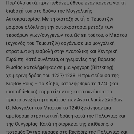
Παρ’ όλα αυτά, πριν πεθάνει, έθεσε έναν κανόνα για τη
διαδοχή του στο θρόνο της Μογγολικής
Αυτοκρατορίας. Με τη διάταξη αυτή, ο Τεμουτζίν
μοίρασε ολόκληρη την αυτοκρατορία μεταξύ των
τεσσάρων γιων/συγγενών του. Ως εκ τούτου, ο Μπατού
(εγγονός του Τεμουτζίν) οργάνωσε μια μογγολική
στρατιωτική εισβολή στην Ανατολική και Κεντρική
Ευρώπη. Κατά συνέπεια, οι ηγεμονίες της Βόρειας
Ρωσίας καταλήφθηκαν σε μια γρήγορη (Blitzkrieg)
χειμερινή δράση του 1237/1238. Η πρωτεύουσα της
Κιέβαν Ρους – το Κίεβο, καταλήφθηκε το 1240 (και
ισοπεδώθηκε) τερματίζοντας κατά συνέπεια το
πρώτο ανεξάρτητο κράτος των Ανατολικών Σλάβων.
Οι Μογγόλοι του Μπατού το 1240 ξεκίνησαν μια
αμφίδρομη στρατιωτική δράση κατά της Πολωνίας και
της Ουγγαρίας. Κατά τη διάρκεια της επίθεσης, ο
ποταμός Όντερ πέρασε στο Racibórz της Πολωνίας και