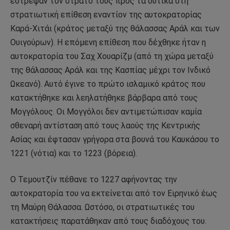
έστρεψαν τον στρατό τους προς τα δυτικά στη
στρατιωτική επίθεση εναντίον της αυτοκρατορίας
Καρά-Χιτάι (κράτος μεταξύ της θάλασσας Αράλ και των
Ουιγούρων). Η επόμενη επίθεση που δέχθηκε ήταν η
αυτοκρατορία του Σαχ Χουαρίζμ (από τη χώρα μεταξύ
της θάλασσας Αράλ και της Κασπίας μέχρι τον Ινδικό
Ωκεανό). Αυτό έγινε το πρώτο ισλαμικό κράτος που
κατακτήθηκε και λεηλατήθηκε βάρβαρα από τους
Μογγόλους. Οι Μογγόλοι δεν αντιμετώπισαν καμία
σθεναρή αντίσταση από τους λαούς της Κεντρικής
Ασίας και έφτασαν γρήγορα στα βουνά του Καυκάσου το
1221 (νότια) και το 1223 (βόρεια).
Ο Τεμουτζίν πέθανε το 1227 αφήνοντας την
αυτοκρατορία του να εκτείνεται από τον Ειρηνικό έως
τη Μαύρη Θάλασσα. Ωστόσο, οι στρατιωτικές του
κατακτήσεις παρατάθηκαν από τους διαδόχους του.