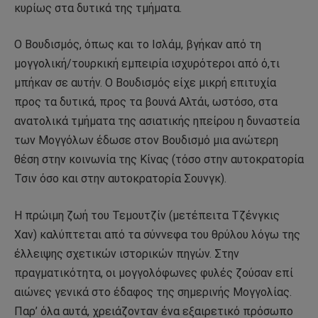
κυρίως στα δυτικά της τμήματα.
Ο Βουδισμός, όπως και το Ισλάμ, βγήκαν από τη
μογγολική/τουρκική εμπειρία ισχυρότεροι από ό,τι
μπήκαν σε αυτήν. Ο Βουδισμός είχε μικρή επιτυχία
προς τα δυτικά, προς τα βουνά Αλτάι, ωστόσο, στα
ανατολικά τμήματα της ασιατικής ηπείρου η δυναστεία
των Μογγόλων έδωσε στον Βουδισμό μια ανώτερη
θέση στην κοινωνία της Κίνας (τόσο στην αυτοκρατορία
Τσιν όσο και στην αυτοκρατορία Σουνγκ).
Η πρώιμη ζωή του Τεμουτζίν (μετέπειτα Τζένγκις
Χαν) καλύπτεται από τα σύννεφα του θρύλου λόγω της
έλλειψης σχετικών ιστορικών πηγών. Στην
πραγματικότητα, οι μογγολόφωνες φυλές ζούσαν επί
αιώνες γενικά στο έδαφος της σημερινής Μογγολίας.
Παρ’ όλα αυτά, χρειάζονταν ένα εξαιρετικό πρόσωπο