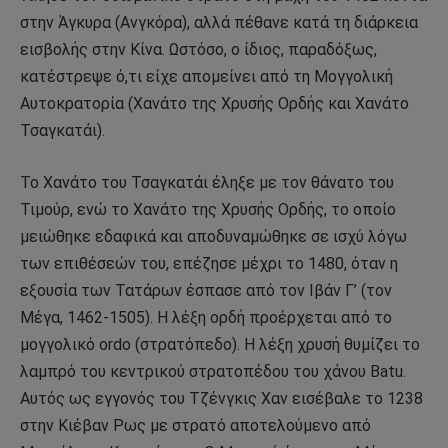
στην Άγκυρα (Ανγκόρα), αλλά πέθανε κατά τη διάρκεια
εισβολής στην Κίνα. Ωστόσο, ο ίδιος, παραδόξως,
κατέστρεψε ό,τι είχε απομείνει από τη Μογγολική
Αυτοκρατορία (Χανάτο της Χρυσής Ορδής και Χανάτο
Τσαγκατάι).
Το Χανάτο του Τσαγκατάι έληξε με τον θάνατο του
Τιμούρ, ενώ το Χανάτο της Χρυσής Ορδής, το οποίο
μειώθηκε εδαφικά και αποδυναμώθηκε σε ισχύ λόγω
των επιθέσεών του, επέζησε μέχρι το 1480, όταν η
εξουσία των Τατάρων έσπασε από τον Ιβάν Γ’ (τον
Μέγα, 1462-1505). Η λέξη ορδή προέρχεται από το
μογγολικό ordo (στρατόπεδο). Η λέξη χρυσή θυμίζει το
λαμπρό του κεντρικού στρατοπέδου του χάνου Batu.
Αυτός ως εγγονός του Τζένγκις Χαν εισέβαλε το 1238
στην Κιέβαν Ρως με στρατό αποτελούμενο από