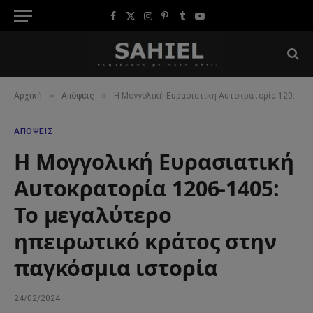
Facebook
X
Instagram
Pinterest
Tumblr
YouTube
(Twitter)
»
»
Αρχική
Απόψεις
Η Μογγολική Ευρασιατική Αυτοκρατορία 1206-1405: Το μεγαλύτερο ηπειρωτικό κράτος στην παγκόσμια ιστορία
ΑΠΌΨΕΙΣ
Η Μογγολική Ευρασιατική
Αυτοκρατορία 1206-1405:
Το μεγαλύτερο
ηπειρωτικό κράτος στην
παγκόσμια ιστορία
24/02/2024