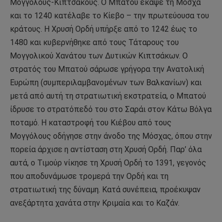
Μογγόλους-Κιπτσάκους. Ο Μπατού έκαψε τη Μόσχα
και το 1240 κατέλαβε το Κίεβο – την πρωτεύουσα του
κράτους. Η Χρυσή Ορδή υπήρξε από το 1242 έως το
1480 και κυβερνήθηκε από τους Τάταρους του
Μογγολικού Χανάτου των Δυτικών Κιπτσάκων. Ο
στρατός του Μπατού σάρωσε γρήγορα την Ανατολική
Ευρώπη (συμπεριλαμβανομένων των Βαλκανίων) και
μετά από αυτή τη στρατιωτική εκστρατεία, ο Μπατού
ίδρυσε το στρατόπεδό του στο Σαράι στον Κάτω Βόλγα
ποταμό. Η καταστροφή του Κιέβου από τους
Μογγόλους οδήγησε στην άνοδο της Μόσχας, όπου στην
πορεία άρχισε η αντίσταση στη Χρυσή Ορδή. Παρ’ όλα
αυτά, ο Τιμούρ νίκησε τη Χρυσή Ορδή το 1391, γεγονός
που αποδυνάμωσε τρομερά την Ορδή και τη
στρατιωτική της δύναμη. Κατά συνέπεια, προέκυψαν
ανεξάρτητα χανάτα στην Κριμαία και το Καζάν.