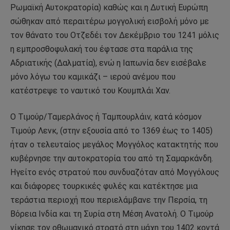
Ρωμαϊκή Αυτοκρατορία) καθώς και η Δυτική Ευρώπη
σώθηκαν από περαιτέρω μογγολική εισβολή μόνο με
τον θάνατο του Οτζεδέι τον Δεκέμβριο του 1241 μόλις
η εμπροσθοφυλακή του έφτασε στα παράλια της
Αδριατικής (Δαλματία), ενώ η Ιαπωνία δεν εισέβαλε
μόνο λόγω του καμικάζι – ιερού ανέμου που
κατέστρεψε το ναυτικό του Κουμπλάι Χαν.
Ο Τιμούρ/Ταμερλάνος ή Ταμπουρλάιν, κατά κόσμον
Τιμούρ Λενκ, (στην εξουσία από το 1369 έως το 1405)
ήταν ο τελευταίος μεγάλος Μογγόλος κατακτητής που
κυβέρνησε την αυτοκρατορία του από τη Σαμαρκάνδη.
Ηγείτο ενός στρατού που συνδυαζόταν από Μογγόλους
και διάφορες τουρκικές φυλές και κατέκτησε μια
τεράστια περιοχή που περιελάμβανε την Περσία, τη
Βόρεια Ινδία και τη Συρία στη Μέση Ανατολή. Ο Τιμούρ
νίκησε τον οθωμανικό στρατό στη μάχη του 1402 κοντά