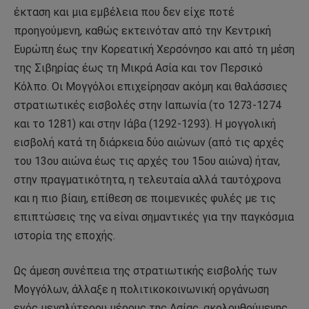
έκταση και μια εμβέλεια που δεν είχε ποτέ
προηγούμενη, καθώς εκτεινόταν από την Κεντρική
Ευρώπη έως την Κορεατική Χερσόνησο και από τη μέση
της Σιβηρίας έως τη Μικρά Ασία και τον Περσικό
Κόλπο. Οι Μογγόλοι επιχείρησαν ακόμη και θαλάσσιες
στρατιωτικές εισβολές στην Ιαπωνία (το 1273-1274
και το 1281) και στην Ιάβα (1292-1293). Η μογγολική
εισβολή κατά τη διάρκεια δύο αιώνων (από τις αρχές
του 13ου αιώνα έως τις αρχές του 15ου αιώνα) ήταν,
στην πραγματικότητα, η τελευταία αλλά ταυτόχρονα
και η πιο βίαιη, επίθεση σε ποιμενικές φυλές με τις
επιπτώσεις της να είναι σημαντικές για την παγκόσμια
ιστορία της εποχής.
Ως άμεση συνέπεια της στρατιωτικής εισβολής των
Μογγόλων, άλλαξε η πολιτικοκοινωνική οργάνωση
ενός μεγαλύτερου μέρους της Ασίας, ακολουθούμενης