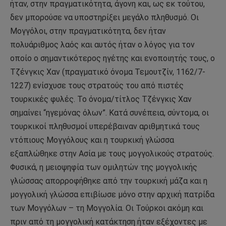
ήταν, στην πραγματικότητα, άγονη και, ως εκ τούτου,
δεν μπορούσε να υποστηρίξει μεγάλο πληθυσμό. Οι
Μογγόλοι, στην πραγματικότητα, δεν ήταν
πολυάριθμος λαός και αυτός ήταν ο λόγος για τον
οποίο ο σημαντικότερος ηγέτης και ενοποιητής τους, ο
Τζένγκις Χαν (πραγματικό όνομα Τεμουτζίν, 1162/7-
1227) ενίσχυσε τους στρατούς του από πιστές
τουρκικές φυλές. Το όνομα/τίτλος Τζένγκις Χαν
σημαίνει “ηγεμόνας όλων”. Κατά συνέπεια, σύντομα, οι
τουρκικοί πληθυσμοί υπερέβαιναν αριθμητικά τους
ντόπιους Μογγόλους και η τουρκική γλώσσα
εξαπλώθηκε στην Ασία με τους μογγολικούς στρατούς.
Φυσικά, η μειοψηφία των ομιλητών της μογγολικής
γλώσσας απορροφήθηκε από την τουρκική μάζα και η
μογγολική γλώσσα επιβίωσε μόνο στην αρχική πατρίδα
των Μογγόλων – τη Μογγολία. Οι Τούρκοι ακόμη και
πριν από τη μογγολική κατάκτηση ήταν εξέχοντες με