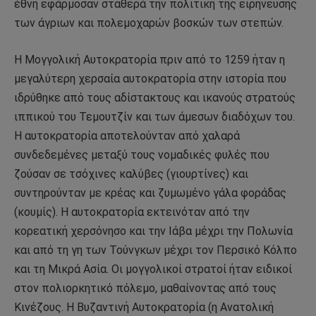
έθνη εφάρμοσαν σταθερά την πολιτική της ειρήνευσης
των άγριων και πολεμοχαρών βοσκών των στεπών.
Η Μογγολική Αυτοκρατορία πριν από το 1259 ήταν η
μεγαλύτερη χερσαία αυτοκρατορία στην ιστορία που
ιδρύθηκε από τους αδίστακτους και ικανούς στρατούς
ιππικού του Τεμουτζίν και των άμεσων διαδόχων του.
Η αυτοκρατορία αποτελούνταν από χαλαρά
συνδεδεμένες μεταξύ τους νομαδικές φυλές που
ζούσαν σε τσόχινες καλύβες (γιουρτίνες) και
συντηρούνταν με κρέας και ζυμωμένο γάλα φοράδας
(κουμίς). Η αυτοκρατορία εκτεινόταν από την
κορεατική χερσόνησο και την Ιάβα μέχρι την Πολωνία
και από τη γη των Τούνγκων μέχρι τον Περσικό Κόλπο
και τη Μικρά Ασία. Οι μογγολικοί στρατοί ήταν ειδικοί
στον πολιορκητικό πόλεμο, μαθαίνοντας από τους
Κινέζους. Η Βυζαντινή Αυτοκρατορία (η Ανατολική