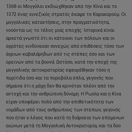
1368 οι Μογγόλοι εκδιώχθηκαν από την Κίνα και το
1372 ένας κινεζικός στρατός έκαψε το Καρακορούμ. Οι
μογγολικές κατακτήσεις, στην πραγματικότητα,
νοούνται ως το τέλος μιας εποχής. Ιστορικά είναι
αρκετά γνωστό ότι οι κάτοικοι των πόλεων και οι
αγρότες κινδύνευαν συνεχώς από επιθέσεις τόσο των
άγριων καβαλάρηδων από τις στέπες όσο και των
ορεινών από τα βουνά. Ωστόσο, κατά την εποχή της
μογγολικής αυτοκρατορίας εφευρέθηκαν τόσο η
πυρίτιδα όσο και τα πυροβόλα όπλα, γεγονός που
σήμαινε ότι η μάχη δεν θα κρινόταν πλέον από την
αντοχή και την ανθρώπινη δύναμη. Η Ρωσία και η Κίνα
είχαν υποφέρει πολύ από την επιθετικότητα των
νομάδων από τους ανθρώπους των στεπών, γεγονός
που ήταν ο λόγος που κατά τη διάρκεια των επόμενων
αιώνων μετά τη Μογγολική Αυτοκρατορία, και τα δύο