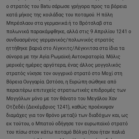
ο στρατός του Batu σάρωσε γρήγορα προς τα βόρεια
κατά μήκος της κοιλάδας του ποταμού. Η πόλη
Μπρέσλαου στα γερμανικά ή το Βρότσλαβ στα
πολωνικά παρακάμφθηκε, αλλά στις 9 Απριλίου 1241 ο
συνδυασμένος γερμανικός/πολωνικός στρατός
ηττήθηκε βαριά στο Λίγκνιτς/Λέγκνιτσα στα ίδια τα
σύνορα με την Αγία Ρωμαϊκή Αυτοκρατορία. Μόλις
μερικές ημέρες αργότερα, ένας άλλος μογγολικός
στρατός νίκησε τον ουγγρικό στρατό στο Μοχί στη
Βόρεια Ουγγαρία. Ωστόσο, η Ευρώπη σώθηκε από
περαιτέρω επιτυχείς στρατιωτικές επιδρομές των
Μογγόλων μόνο με τον θάνατο του Μεγάλου Χαν
Οτζεδέι (Δεκέμβριος 1241), καθώς προέκυψαν
διαμάχες για τον θρόνο μεταξύ των διαδόχων και, ως
εκ τούτου, ο Μπατού οδήγησε τον ευρωπαϊκό στρατό
του πίσω στον κάτω ποταμό Βόλγα (που ήταν παλιά