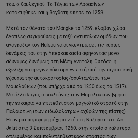
του, ο Χουλεγκού. Το Τάγμα των Ασσασίνων
κατακτήθηκε και η Βαγδάτη έπεσε το 1258.
Μετά τον θάνατο του Möngke το 1259, έλαβαν χώρα
ένοπλες συγκρούσεις μεταξύ αντίπαλων ομάδων που
ανάγκαζαν τον Hülegü να συγκεντρώσει τις κύριες
δυνάμεις του στην Υπερκαυκασία αφήνοντας μόνο
αδύναμες δυνάμεις στη Μέση Ανατολή. Ωστόσο, η
εξέλιξη αυτή έγινε σύντομα γνωστή από την αιγυπτιακή
εξουσία της αυτοκρατορίας/σουλτανάτου των
Μαμελούκων (που υπήρχε από το 1250 έως το 1517).
Με άλλα λόγια, ο σουλτάνος των Μαμελούκων βρήκε
την ευκαιρία να επιτεθεί στον μογγολικό στρατό στην
Παλαιστίνη (των ειδωλολατρών εχθρών της πίστης).
Ήταν μια περίφημη μάχη κοντά στη Ναζαρέτ στο Ain
Jalut στις 3 Σεπτεμβρίου 1260, στην οποία ο καλύτερα
οπλισμένος και πολυπληθέστερος στρατός των