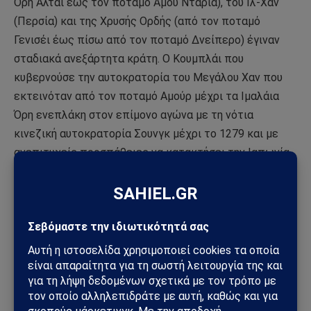
Όρη Αλτάι έως τον ποταμό Αμού Ντάρια), του Ιλ-Χαν
(Περσία) και της Χρυσής Ορδής (από τον ποταμό
Γενισέι έως πίσω από τον ποταμό Δνείπερο) έγιναν
σταδιακά ανεξάρτητα κράτη. Ο Κουμπλάι που
κυβερνούσε την αυτοκρατορία του Μεγάλου Χαν που
εκτεινόταν από τον ποταμό Αμούρ μέχρι τα Ιμαλάια
Όρη ενεπλάκη στον επίμονο αγώνα με τη νότια
κινεζική αυτοκρατορία Σουνγκ μέχρι το 1279 και με
ανεπιτυχείς προσπάθειες να κατακτήσει την Ιαπωνία
το 1281 (λόγω τρομερής θαλασσοταραχής). Παρ’ όλα
αυτά, ήταν προφανές ότι μια τόσο μεγάλη επικράτεια
της Ευρασιατικής Μογγολικής Αυτοκρατορίας δεν
μπορούσε να διοικείται από έναν μόνο ηγεμόνα. Στην
Περσία και την Κίνα, οι μογγολικές ηγεμονικές
δυναστείες έλαβαν τέλος σε λιγότερο από έναν αιώνα.
Και στα δύο χανάτα του Τσαγκατάι και της Χρυσής
Ορδής η κοινωνία είχε το χαμηλότερο επίπεδο