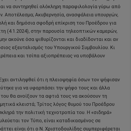
και να συντηρηθεί ολόκληρη παραφιλολογία γύρω από
ν. Αποτέλεσμα; Ακυβερνησία, ανασφάλεια υπουργών,
ολή και δημόσια σφοδρή επίκριση του Προέδρου για
πτη (4.1.2024), στην παρουσία τηλεοπτικών καμερών,
μην ακούνε όσα ψιθυρίζονται και διαδίδονται και αν
ημόσιος εξευτελισμός του Υπουργικού Συμβουλίου. Κι
πρέπεια και τσίπα αξιοπρέπειας να υποβάλουν
 Έχει αντιληφθεί ότι η πλειοψηφία όσων τον ψήφισαν
εύτηκε για να υφαρπάσει την ψήφο τους και άλλα
 του θα ανοίξουν τα αφτιά τους να ακούσουν τη
μητικά κλειστά; Τρίτος λόγος θυμού του Προέδρου
σκληρά την πολιτική τεχνοτροπία του. Η «σιδηρά»
υλεύεται τον Τύπο, είναι καταδικασμένος σε
άττει είναι ότι ο Ν. Χριστοδουλίδης συμπεριφέρεται