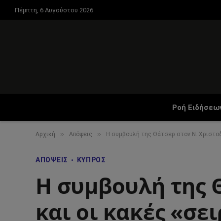
Πέμπτη, 6 Αυγούστου 2026
Ροή Ειδήσεω
»
»
Αρχική
Απόψεις
Η συμβουλή της Θάτσερ στον Ν. Χριστοδ
ΑΠΌΨΕΙΣ
ΚΎΠΡΟΣ
Η συμβουλή της 
και οι κακές «σε