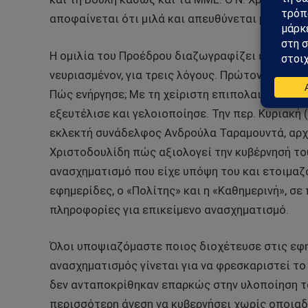
αποφαίνεται ότι μιλά και απευθύνεται μόνο στον
Η ομιλία του Προέδρου διαζωγραφίζει έναν παν
νευριασμένον, για τρεις λόγους. Πρώτον, διότι 
Πώς ενήργησε; Με τη χείριστη επιπολαιότητα κα
εξευτέλισε και γελοιοποίησε. Την περ. Κυριακή 
εκλεκτή συνάδελφος Ανδρούλα Ταραμουντά, αρχι
Χριστοδουλίδη πώς αξιολογεί την κυβέρνησή το
ανασχηματισμό που είχε υπόψη του και ετοιμαζότ
εφημερίδες, ο «Πολίτης» και η «Καθημερινή», 
πληροφορίες για επικείμενο ανασχηματισμό.
Όλοι υποψιαζόμαστε ποιος διοχέτευσε στις εφη
ανασχηματισμός γίνεται για να φρεσκαριστεί τ
δεν ανταποκρίθηκαν επαρκώς στην υλοποίηση το
περισσότερη άνεση να κυβερνήσει χωρίς οποιαδή