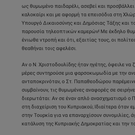
ως θυμωμένο παιδαρέλι, ασεβεί και προσβάλλει 
καλοκαίρι και με αφορμή τα επεισόδια στη Χλώρ
Υπουργό Δικαιοσύνης και Δημόσιας Τάξης και τ
παρουσία τηλεοπτικών καμερών! Με έκδηλο θυμό
ένιωθε ντροπή και ότι, εξαιτίας τους, οι πολίτ
θεαθήναι τοις αφελέσι.
Αν ο Ν. Χριστοδουλίδης ήταν ηγέτης, όφειλε να 
μέρες συντηρούσε μια φαρσοκωμωδία με την ανα
ανταποκρινόταν, ο Στ. Παπαθεοδώρου παρέμεινε
συμβαίνουν, τις θυμωμένες αναφορές σε σειρήνε
διερωτάται: Αν σε έναν απλό ανασχηματισμό ο Π
στη διαχείριση του Κυπριακού; Ιδιαίτερα όταν 
στην Τουρκία για να επαναρχίσουν συνομιλίες, 
κατάλυση της Κυπριακής Δημοκρατίας και την τ