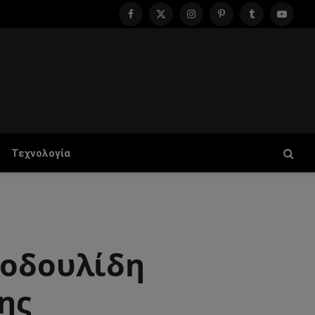
Facebook
X
Instagram
Pinterest
Tumblr
YouTu
(Twitter)
Τεχνολογία
τοδουλίδη
ης