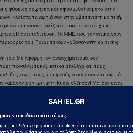
ν αλαζονική, αδιευκρίνιστη αποστροφή: «Κλείστε τα
άσης φύσεως σειρήνες, και αφοσιωθείτε μόνο στην
ρον. Κλείστε τα αφτιά σας στην αβασάνιστη κριτική,
 να μην αποπροσανατολίζεστε από τους στόχους
ιρήνες; Η αντιπολίτευση; Τα ΜΜΕ, που τον επικρίνουν
περιφορές του; Ποιοι ασκούν «αβασάνιστη κριτική»;
ογή του. Με αφορμή τον ανασχηματισμό, δεν
 τους προσέγγισε κομματικά στελέχη και τους
ουλίδης καλεί τους υπουργούς να κλείσουν τα αφτιά
 «αβασάνιστη κριτική». Κύριε ελέησον! Μα, δεν είναι
ης «θα στηρίζεται στις αρχές της διαφάνειας, της
κριτικής και της λογοδοσίας; Αν Πρόεδρος και
 κομματικές, πολιτικές, δημοσιογραφικές ή και
ποιους θα λογοδοτούν και από ποιους θα κρίνονται;
υς που μιλούν και κρίνουν εκ μέρους του: Τα κόμματα
λίδης τα διαγράφει και με λουδοβίκειο σύνδρομο