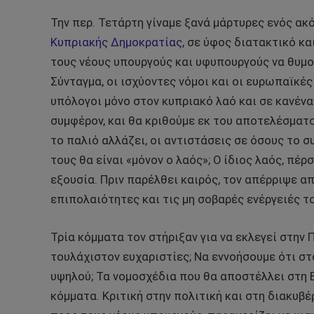
Την περ. Τετάρτη γίναμε ξανά μάρτυρες ενός α
Κυπριακής Δημοκρατίας
, σε ύφος διατακτικό κ
τους νέους υπουργούς και υφυπουργούς να θυμούν
Σύνταγμα, οι ισχύοντες νόμοι και οι ευρωπαϊκές
υπόλογοι μόνο στον κυπριακό λαό και σε κανένα
συμφέρον, και θα κριθούμε εκ του αποτελέσματος
το παλιό αλλάζει, οι αντιστάσεις σε όσους το σ
τους θα είναι «μόνον ο λαός»; Ο ίδιος λαός, πέρ
εξουσία. Πριν παρέλθει καιρός, τον απέρριψε απ
επιπολαιότητες και τις μη σοβαρές ενέργειές το
Τρία κόμματα τον στήριξαν για να εκλεγεί στην
τουλάχιστον ευχαριστίες; Να εννοήσουμε ότι στ
υψηλού; Τα νομοσχέδια που θα αποστέλλει στη Βο
κόμματα. Κριτική στην πολιτική και στη διακυβέ