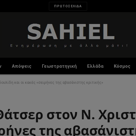
ΠΡΩΤΟΣΕΛΙΔΑ
ν
Απόψεις
Γεωστρατηγική
Ελλάδα
Κόσμος
ουλίδη και οι κακές «σειρήνες της αβασάνιστης κριτικής»
Θάτσερ στον Ν. Χρισ
ιρήνες της αβασάνιστ