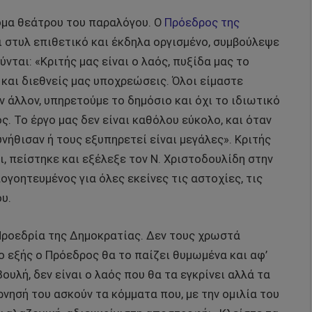
κόμα θεάτρου του παραλόγου. Ο
Πρόεδρος της
αι στυλ επιθετικό και έκδηλα οργισμένο, συμβούλεψε
ται: «Κριτής μας είναι ο λαός, πυξίδα μας το
 και διεθνείς μας υποχρεώσεις. Όλοι είμαστε
ν άλλον, υπηρετούμε το δημόσιο και όχι το ιδιωτικό
. Το έργο μας δεν είναι καθόλου εύκολο, και όταν
υνήθισαν ή τους εξυπηρετεί είναι μεγάλες». Κριτής
σι, πείστηκε και εξέλεξε τον Ν. Χριστοδουλίδη στην
ογοητευμένος για όλες εκείνες τις αστοχίες, τις
υ.
 Προεδρία της Δημοκρατίας. Δεν τους χρωστά
ο εξής ο Πρόεδρος θα το παίζει θυμωμένα και αφ’
υλή, δεν είναι ο λαός που θα τα εγκρίνει αλλά τα
ρνησή του ασκούν τα κόμματα που, με την ομιλία του