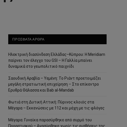
ΠΡΟΣΦΑΤΑ ΑΡΘΡΑ
Ηλεκτρική διασύνδεση Ελλάδας–Κύπρου: Η Meridiam
παίρνει τον έλεγχο του GSI – Η Γαλλία μπαίνει
δυναμικά στο γεωπολιτικό παιχνίδι
Σαουδική Αραβία – Υεμένη: Το Ριάντ προετοιμάζει
μεγάλη στρατιωτική επιχείρηση – Στο επίκεντρο
Ερυθρά Θάλασσα και Bab al-Mandab
Φωτιά στη Δυτική Αττική: Πύρινος κλοιός στα
Μέγαρα – Εκκενώσεις με 112 και μάχη με τις φλόγες
Μέγαρα: Γυναίκα παρασύρθηκε από συρμό του
Προαστιακού – Ανασύρθηκε χωρίς τις αισθήσεις της