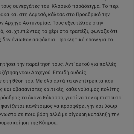
τους συνεργάτες του. Κλασικό παράδειγμα: Το περ.
ακα και στη Λεμεσό, κάλεσε στο Προεδρικό την
ον Αρχηγό Αστυνομίας. Τους εξευτέλισε στην
, και χτυπώντας το χέρι στο τραπέζι, φώναζε ότι
ες δεν ένιωθαν ασφάλεια. Προκλητικό show για το
ζητήσει την παραίτησή τους. Αντ’ αυτού για πολλές
ζήτηση νέου Αρχηγού. Επειδή ουδείς
 στη θέση του. Με όλα αυτά τα ανεπίτρεπτα που
ς και αβασάνιστες κριτικές, κάθε νούσιμος πολίτης
ρόεδρος τα έκανε θάλασσα, γιατί να τον εμπιστευτεί
εμφανίζεται πανέτοιμος να προσφέρει γην και ύδωρ
άγνωστο σε ποια βάση αλλά με σίγουρη κατάληξη την
ουρκοποίηση της Κύπρου;