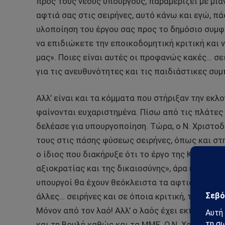
προς τους νέους υπουργούς, παραμερίζει με μια
αφτιά σας στις σειρήνες, αυτό κάνω και εγώ, π
υλοποίηση του έργου σας προς το δημόσιο συμφέ
να επιδιώκετε την εποικοδομητική κριτική και
μας». Ποιες είναι αυτές οι προφανώς κακές… σε
για τις ανευθυνότητες και τις παιδιάστικες συμ
Αλλ’ είναι και τα κόμματα που στήριξαν την εκλ
φαίνονται ευχαριστημένα. Πίσω από τις πλάτες
δελέασε για υπουργοποίηση. Τώρα, ο Ν. Χριστοδ
τους στις πάσης φύσεως σειρήνες, όπως και στην
ο ίδιος που διακήρυξε ότι το έργο της Κυβέρνησ
αξιοκρατίας και της δικαιοσύνης», άρα και της 
υπουργοί θα έχουν θεόκλειστα τα αφτιά τους σε
άλλες… σειρήνες και σε όποια κριτική, τότε σε 
Μόνον από τον λαό! Αλλ’ ο λαός έχει εκπροσώπο
και τη Βουλή καθώς και τα ΜΜΕ. Ο Ν. Χριστοδου