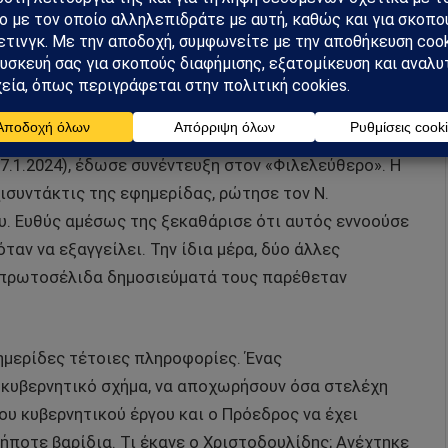
 λαό και σε κάνεναν άλλο!
ικόβλητο Χριστοδουλίδη, κυστημένον και
τα έκανε κυριολεκτικά μαντάρα με τον ανασχηματισμό.
ι απίστευτη ασέβεια προς τους συνεργάτες του, που
(7.1.2024), έδωσε συνέντευξη στον «Φιλελεύθερο». Η
συντάκτις της εφημερίδας, ρώτησε τον Ν.
υ. Ευθύς αμέσως της ξεκαθάρισε ότι αυτός εννοούσε
αν να εξαγγείλει. Την ίδια μέρα, δύο άλλες
σε πρωτοσέλιδα δημοσιεύματά τους παρέθεταν
μερίδες τέτοιες πληροφορίες. Ένας
ο κυβερνητικό σχήμα, να αποχωρήσουν όσα στελέχη
υ κυβερνητικού έργου και ο Πρόεδρος να έχει
ποτε βαρίδια. Τι έκανε ο Χριστοδουλίδης; Ανέχτηκε