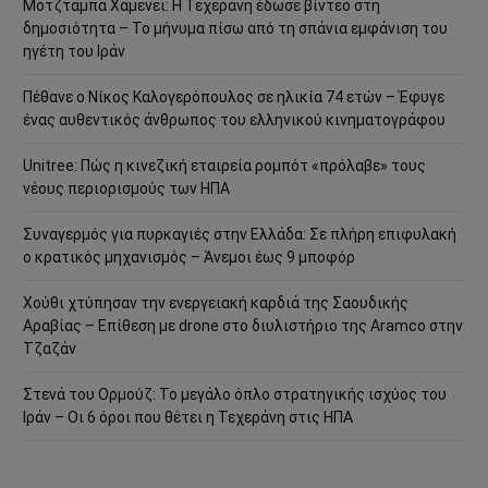
Μοτζτάμπα Χαμενεΐ: Η Τεχεράνη έδωσε βίντεο στη
δημοσιότητα – Το μήνυμα πίσω από τη σπάνια εμφάνιση του
ηγέτη του Ιράν
Πέθανε ο Νίκος Καλογερόπουλος σε ηλικία 74 ετών – Έφυγε
ένας αυθεντικός άνθρωπος του ελληνικού κινηματογράφου
Unitree: Πώς η κινεζική εταιρεία ρομπότ «πρόλαβε» τους
νέους περιορισμούς των ΗΠΑ
Συναγερμός για πυρκαγιές στην Ελλάδα: Σε πλήρη επιφυλακή
ο κρατικός μηχανισμός – Άνεμοι έως 9 μποφόρ
Χούθι χτύπησαν την ενεργειακή καρδιά της Σαουδικής
Αραβίας – Επίθεση με drone στο διυλιστήριο της Aramco στην
Τζαζάν
Στενά του Ορμούζ: Το μεγάλο όπλο στρατηγικής ισχύος του
Ιράν – Οι 6 όροι που θέτει η Τεχεράνη στις ΗΠΑ