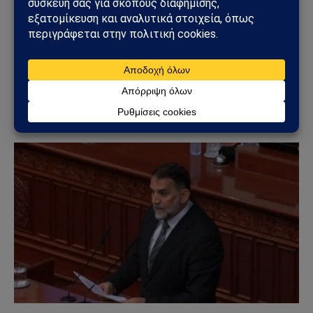
ΒΑΛΚΆΝΙΑ
Η Βουλγαρία αρνείται την ένταξη της Κροατίας,
της Αλβανίας και του Κοσσυφοπεδίου στην
περικύκλωση της Σερβίας
22/04/2025