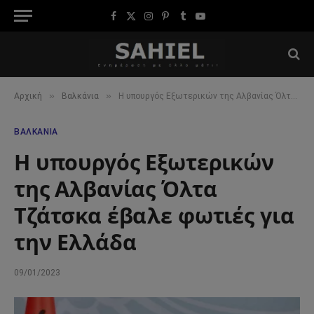
Facebook
X
Instagram
Pinterest
Tumblr
YouTube
(Twitter)
»
»
Αρχική
Βαλκάνια
Η υπουργός Εξωτερικών της Αλβανίας Όλτα Τζάτσκα έβαλε φωτιές για την Ελλάδα
ΒΑΛΚΆΝΙΑ
Η υπουργός Εξωτερικών
της Αλβανίας Όλτα
Τζάτσκα έβαλε φωτιές για
την Ελλάδα
09/01/2023