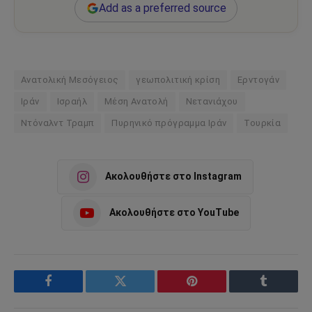
Add as a preferred source
Ανατολική Μεσόγειος
γεωπολιτική κρίση
Ερντογάν
Ιράν
Ισραήλ
Μέση Ανατολή
Νετανιάχου
Ντόναλντ Τραμπ
Πυρηνικό πρόγραμμα Ιράν
Τουρκία
Ακολουθήστε στο Instagram
Ακολουθήστε στο YouTube
Facebook
Twitter
Pinterest
Tumblr