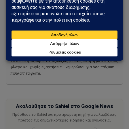
Ροή Ειδήσεων
Σκέψεις – Άρθρα γνώμης
Γεωπολιτική – Παγκόσμιες εξελίξεις
Ελλάδα – Ειδήσεις & Αναλύσεις
Τουρκία & Η ελληνική στάση
Αποκαλύψεις – Όσα δε λέγονται αλλού
Το Sahiel φιλτράρει τις εξελίξεις με ανεξάρτητη ματιά, χωρίς
φίλτρα και χωρίς εξαρτήσεις. Ενημερώσου για όσα
παίζουν
πίσω απ’ τα φώτα
.
Ακολούθησε το Sahiel στο Google News
Πρόσθεσε το Sahiel ως προτιμώμενη πηγή για να λαμβάνεις
πρώτος τις σημαντικότερες ειδήσεις και αναλύσεις.