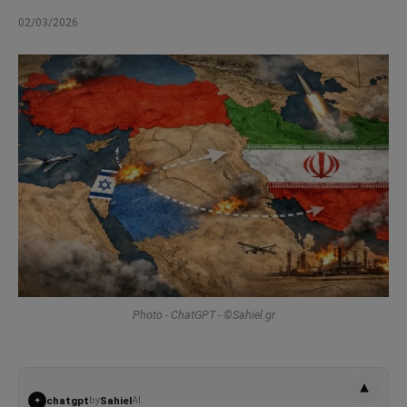
02/03/2026
Photo - ChatGPT - ©Sahiel.gr
▾
chatgpt
by
Sahiel
AI
✦