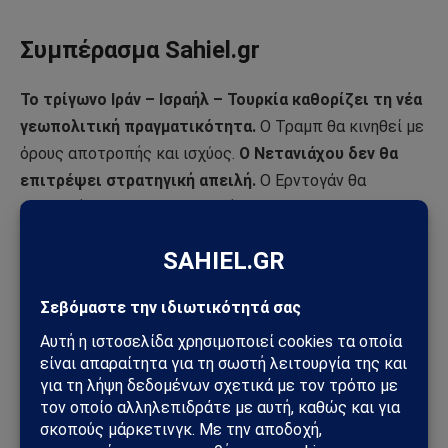
Συμπέρασμα Sahiel.gr
Το τρίγωνο Ιράν – Ισραήλ – Τουρκία καθορίζει τη νέα
γεωπολιτική πραγματικότητα.
Ο Τραμπ θα κινηθεί με
όρους αποτροπής και ισχύος.
Ο Νετανιάχου δεν θα
επιτρέψει στρατηγική απειλή.
Ο Ερντογάν θα
επιχειρήσει να κεφαλαιοποιήσει την κρίση.
Η Μέση Ανατολή βαδίζει σε λεπτή ισορροπία.
Και σε
τέτοιες στιγμές, οι περιφερειακές δυνάμεις δεν
παρακολουθούν απλώς τις εξελίξεις — τις
διαμορφώνουν.
Εξερεύνησε το Sahiel.gr