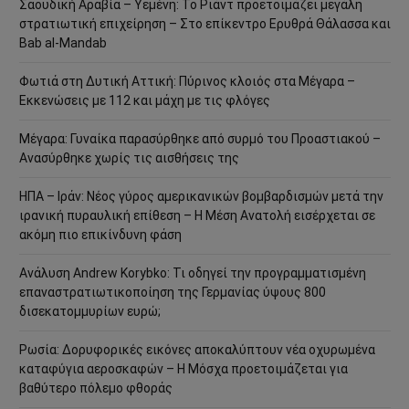
Σαουδική Αραβία – Υεμένη: Το Ριάντ προετοιμάζει μεγάλη
στρατιωτική επιχείρηση – Στο επίκεντρο Ερυθρά Θάλασσα και
Bab al-Mandab
Φωτιά στη Δυτική Αττική: Πύρινος κλοιός στα Μέγαρα –
Εκκενώσεις με 112 και μάχη με τις φλόγες
Μέγαρα: Γυναίκα παρασύρθηκε από συρμό του Προαστιακού –
Ανασύρθηκε χωρίς τις αισθήσεις της
ΗΠΑ – Ιράν: Νέος γύρος αμερικανικών βομβαρδισμών μετά την
ιρανική πυραυλική επίθεση – Η Μέση Ανατολή εισέρχεται σε
ακόμη πιο επικίνδυνη φάση
Ανάλυση Andrew Korybko: Τι οδηγεί την προγραμματισμένη
επαναστρατιωτικοποίηση της Γερμανίας ύψους 800
δισεκατομμυρίων ευρώ;
Ρωσία: Δορυφορικές εικόνες αποκαλύπτουν νέα οχυρωμένα
καταφύγια αεροσκαφών – Η Μόσχα προετοιμάζεται για
βαθύτερο πόλεμο φθοράς