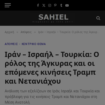
Facebook
X
Instagram
Pinterest
Tumblr
YouTube
(Twitter)
»
»
Αρχική
Απόψεις
Ιράν – Ισραήλ – Τουρκία: Ο ρόλος της Άγκυρας και οι επόμενες κινήσεις Τραμπ και Νετανιάχου
ΑΠΌΨΕΙΣ
ΚΕΝΤΡΙΚΌ ΘΈΜΑ
Ιράν – Ισραήλ – Τουρκία: Ο
ρόλος της Άγκυρας και οι
επόμενες κινήσεις Τραμπ
και Νετανιάχου
Ανάλυση των εξελίξεων σε Ιράν, Ισραήλ και Τουρκία και
πρόβλεψη για τις κινήσεις Τραμπ και Νετανιάχου στη
Μέση Ανατολή.